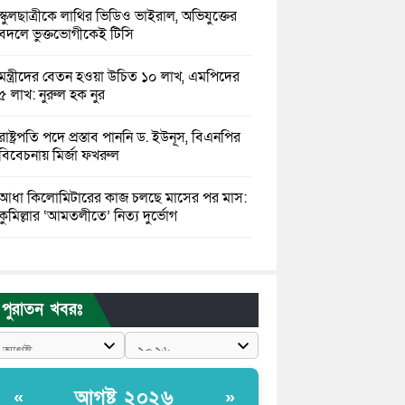
স্কুলছাত্রীকে লাথির ভিডিও ভাইরাল, অভিযুক্তের
বদলে ভুক্তভোগীকেই টিসি
মন্ত্রীদের বেতন হওয়া উচিত ১০ লাখ, এমপিদের
৫ লাখ: নুরুল হক নুর
রাষ্ট্রপতি পদে প্রস্তাব পাননি ড. ইউনূস, বিএনপির
বিবেচনায় মির্জা ফখরুল
আধা কিলোমিটারের কাজ চলছে মাসের পর মাস:
কুমিল্লার ‘আমতলীতে’ নিত্য দুর্ভোগ
মেয়েদের আপত্তিকর ছবি তুলে লন্ডনে বয়ফ্রেন্ডের
কাছে পাঠাতেন ইসলামী বিশ্ববিদ্যালয়ের ছাত্রী
পুরাতন খবরঃ
পুলিশকে পিটিয়ে রক্তাক্ত করেছি এ দৃশ্য কি
আপনারা দেখেননি: এনসিপি নেতা
পাঁচ দেশি মাছে মিলল মাইক্রোপ্লাস্টিক, সবচেয়ে
আগষ্ট ২০২৬
«
»
বেশি কই মাছে