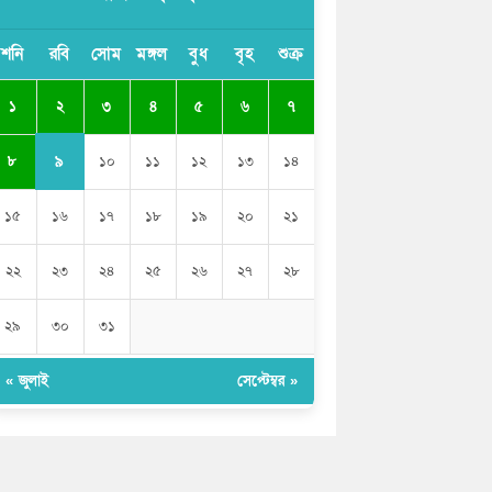
বাংলাদেশী কর্মীদের আকামা নিয়ে বড় সুখবর
শনি
রবি
সোম
মঙ্গল
বুধ
বৃহ
শুক্র
দিলো সৌদি সরকার
২
১
৩
৪
৫
৬
৭
ভারতের পূর্ব সীমান্তে এখন ‘আরেকটি পাকিস্তান’
গড়ে উঠেছে: সজীব ওয়াজেদ জয়
৯
৮
১০
১১
১২
১৩
১৪
১৫
১৬
১৭
১৮
১৯
২০
২১
২২
২৩
২৪
২৫
২৬
২৭
২৮
২৯
৩০
৩১
« জুলাই
সেপ্টেম্বর »