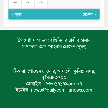
২৯
৩০
৩১
« জুলাই
সেপ্টেম্বর »
উপদেষ্টা সম্পাদক:
ইঞ্জিনিয়ার রাজীব হাসান
সম্পাদক:
মোঃ সোহরাব হোসেন (সুমন)
ঠিকানা:
গোল্ডেন টাওয়ার, আমতলী, কুমিল্লা সদর,
কুমিল্লা-৩৫০০
মোবাইল:
+৮৮০১৭১৭৯৬০০৯৭
ইমেইল:
news@dailycomillanews.com