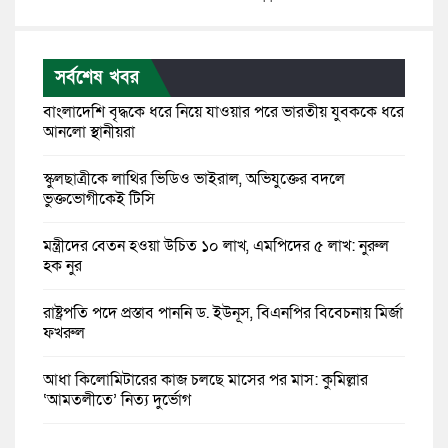
সর্বশেষ খবর
বাংলাদেশি বৃদ্ধকে ধরে নিয়ে যাওয়ার পরে ভারতীয় যুবককে ধরে
আনলো স্থানীয়রা
স্কুলছাত্রীকে লাথির ভিডিও ভাইরাল, অভিযুক্তের বদলে
ভুক্তভোগীকেই টিসি
মন্ত্রীদের বেতন হওয়া উচিত ১০ লাখ, এমপিদের ৫ লাখ: নুরুল
হক নুর
রাষ্ট্রপতি পদে প্রস্তাব পাননি ড. ইউনূস, বিএনপির বিবেচনায় মির্জা
ফখরুল
আধা কিলোমিটারের কাজ চলছে মাসের পর মাস: কুমিল্লার
‘আমতলীতে’ নিত্য দুর্ভোগ
মেয়েদের আপত্তিকর ছবি তুলে লন্ডনে বয়ফ্রেন্ডের কাছে পাঠাতেন