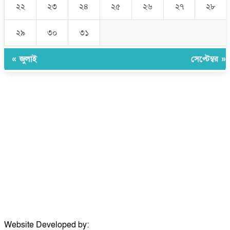
২২
২৩
২৪
২৫
২৬
২৭
২৮
২৯
৩০
৩১
« জুলাই
সেপ্টেম্বর »
উপদেষ্টা সম্পাদক:
ইঞ্জিনিয়ার রাজীব হাসান
সম্পাদক:
মোঃ সোহরাব হোসেন (সুমন)
ঠিকানা:
গোল্ডেন টাওয়ার, আমতলী, কুমিল্লা সদর, কুমিল্লা-৩৫০০
মোবাইল:
+৮৮০১৭১৭৯৬০০৯৭
ইমেইল:
news@dailycomillanews.com
ঠিকানা:
১০৮ হোয়াইট চ্যাপেল রোড, লন্ডন ই১ ১ডিই
মোবাইল:
০৭৪১১৯৩৩২৬১
ইমেইল:
london@dailycomillanews.com
Website Developed by:
TechSmartBD.com