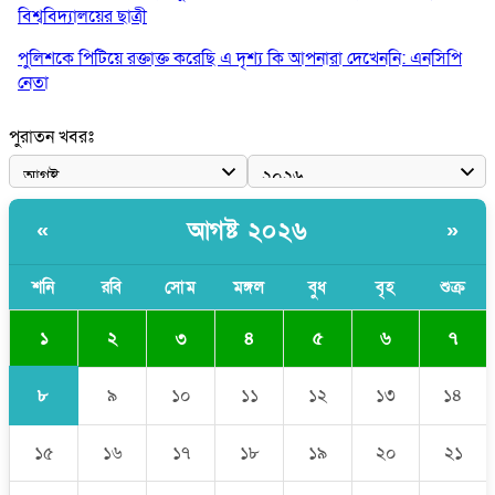
বিশ্ববিদ্যালয়ের ছাত্রী
পুলিশকে পিটিয়ে রক্তাক্ত করেছি এ দৃশ্য কি আপনারা দেখেননি: এনসিপি
নেতা
পাঁচ দেশি মাছে মিলল মাইক্রোপ্লাস্টিক, সবচেয়ে বেশি কই মাছে
পুরাতন খবরঃ
বাংলাদেশী কর্মীদের আকামা নিয়ে বড় সুখবর দিলো সৌদি সরকার
ভারতের পূর্ব সীমান্তে এখন ‘আরেকটি পাকিস্তান’ গড়ে উঠেছে: সজীব
আগষ্ট ২০২৬
«
»
ওয়াজেদ জয়
সাকিব আল হাসানের বাড়িতে আগুন, পেট্রলবোমা বিস্ফোরণ
শনি
রবি
সোম
মঙ্গল
বুধ
বৃহ
শুক্র
১
২
৩
৪
৫
৬
৭
৮
৯
১০
১১
১২
১৩
১৪
১৫
১৬
১৭
১৮
১৯
২০
২১