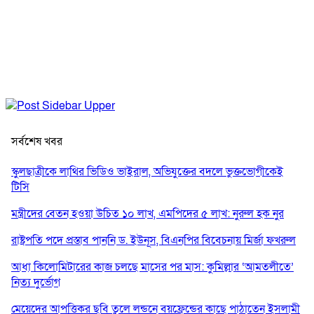
সর্বশেষ খবর
স্কুলছাত্রীকে লাথির ভিডিও ভাইরাল, অভিযুক্তের বদলে ভুক্তভোগীকেই
টিসি
মন্ত্রীদের বেতন হওয়া উচিত ১০ লাখ, এমপিদের ৫ লাখ: নুরুল হক নুর
রাষ্ট্রপতি পদে প্রস্তাব পাননি ড. ইউনূস, বিএনপির বিবেচনায় মির্জা ফখরুল
আধা কিলোমিটারের কাজ চলছে মাসের পর মাস: কুমিল্লার ‘আমতলীতে’
নিত্য দুর্ভোগ
মেয়েদের আপত্তিকর ছবি তুলে লন্ডনে বয়ফ্রেন্ডের কাছে পাঠাতেন ইসলামী