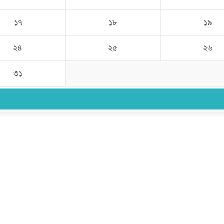
১৭
১৮
১৯
২৪
২৫
২৬
৩১
উপদেষ্টা সম্পাদক:
ইঞ্জিনিয়ার রাজীব হাসান
সম্পাদক:
মোঃ সোহরাব হোসেন (সুমন)
ঠিকানা:
গোল্ডেন টাওয়ার, আমতলী, কুমিল্লা সদর, কুমিল্লা-৩৫০০
মোবাইল:
+৮৮০১৭১৭৯৬০০৯৭
ইমেইল:
news@dailycomillanews.com
ঠিকানা:
১০৮ হোয়াইট চ্যাপেল রোড, লন্ডন ই১ ১ডিই
মোবাইল:
০৭৪১১৯৩৩২৬১