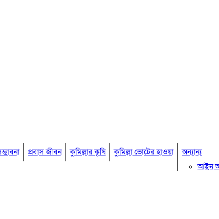
ম্ভাবনা
প্রবাস জীবন
কুমিল্লার কৃষি
কুমিল্লা ভোটের হাওয়া
অন্যান্য
আইন 
মতামত
কুমিল্ল
বিখ্যাত ব
কুমিল্ল