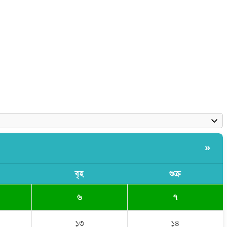
»
বৃহ
শুক্র
৬
৭
১৩
১৪