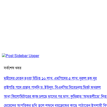
সর্বশেষ খবর
মন্ত্রীদের বেতন হওয়া উচিত ১০ লাখ, এমপিদের ৫ লাখ: নুরুল হক নুর
রাষ্ট্রপতি পদে প্রস্তাব পাননি ড. ইউনূস, বিএনপির বিবেচনায় মির্জা ফখরুল
আধা কিলোমিটারের কাজ চলছে মাসের পর মাস: কুমিল্লার ‘আমতলীতে’ নিত্য 
মেয়েদের আপত্তিকর ছবি তুলে লন্ডনে বয়ফ্রেন্ডের কাছে পাঠাতেন ইসলামী বিশ্ব