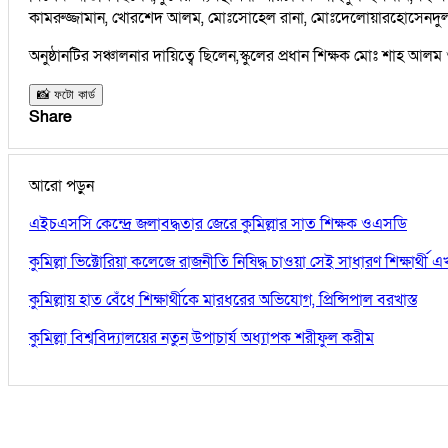
কামরুজ্জামান, খোরশেদ আলম, মোঃসোহেল রানা, মোঃদেলোয়ারহোসেনদুলাল,আল-
অনুষ্ঠানটির সঞ্চালনার দায়িত্বে ছিলেন,স্কুলের প্রধান শিক্ষক মোঃ শাহ আ
📸 ফটো কার্ড
Share
আরো পড়ুন
এইচএসসি কেন্দ্রে জলাবদ্ধতার জেরে কুমিল্লার সাত শিক্ষক ওএসডি
কুমিল্লা ভিক্টোরিয়া কলেজে রাজনীতি নিষিদ্ধ চাওয়া সেই সাধারণ শিক্ষার্থ
কুমিল্লায় হাত বেঁধে শিক্ষার্থীকে মারধরের অভিযোগ, প্রিন্সিপাল বরখাস্ত
কুমিল্লা বিশ্ববিদ্যালয়ের নতুন উপাচার্য অধ্যাপক শরীফুল করীম