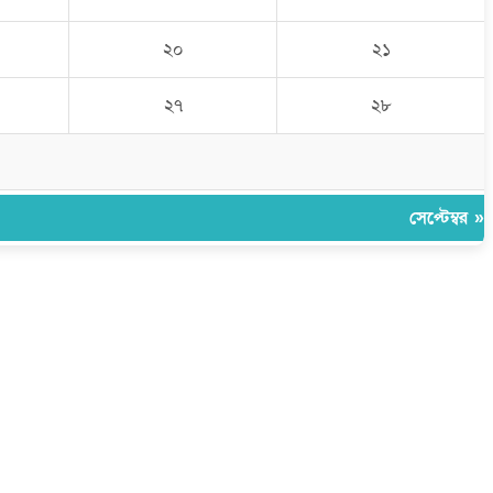
২০
২১
২৭
২৮
সেপ্টেম্বর »