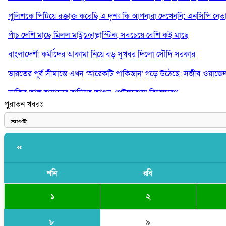
পুলিশকে পিটিয়ে রক্তাক্ত করেছি এ দৃশ্য কি আপনারা দেখেননি: এনসিপি নেত
পাঁচ দেশি মাছে মিলল মাইক্রোপ্লাস্টিক, সবচেয়ে বেশি কই মাছে
বাংলাদেশী কর্মীদের আকামা নিয়ে বড় সুখবর দিলো সৌদি সরকার
ভারতের পূর্ব সীমান্তে এখন ‘আরেকটি পাকিস্তান’ গড়ে উঠেছে: সজীব ওয়াজে
সাকিব আল হাসানের বাড়িতে আগুন, পেট্রলবোমা বিস্ফোরণ
পুরাতন খবরঃ
যে ডকুমেন্টারিতে আবু সাঈদের ছবি নেই, সেটা কোনো ডকুমেন্টারি নয়: ভারপ্রাপ্ত
«
শনি
রবি
১
২
৮
৯