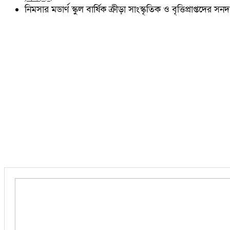
চৌদ্দগ্রাম
নিমসার মডার্ণ স্কুল বার্ষিক ক্রীড়া সাংস্কৃতিক ও বৃত্তিপ্রাপ্তদের সনদ
নাঙ্গলকোট
মনোহরগঞ্জ
বরুড়া
লালমাই
দাউদকান্দি
চান্দিনা
মুরাদনগর
দেবিদ্বার
হোমনা
তিতাস
মেঘনা