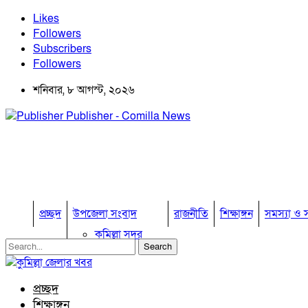
Likes
Followers
Subscribers
Followers
শনিবার, ৮ আগস্ট, ২০২৬
Publisher - Comilla News
প্রচ্ছদ
উপজেলা সংবাদ
রাজনীতি
শিক্ষাঙ্গন
সমস্যা ও স
কুমিল্লা সদর
কুমিল্লা সদর দক্ষিণ
বুড়িচং
ব্রাহ্মণপাড়া
প্রচ্ছদ
লাকসাম
শিক্ষাঙ্গন