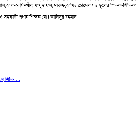
আমিনখাঁন, মাসুদ খান, মারুফ,আমির হোসেন সহ স্কুলের শিক্ষক-শিক্ষিকা,অভিভা
লম ও সহকারী প্রধান শিক্ষক মোঃ আনিসুর রহমান।
ী এখন শিবির…