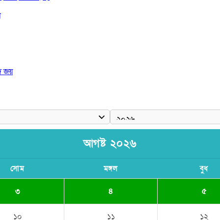
া
দ জয়
 রাষ্ট্রপতি
আগষ্ট ২০২৬
সোম
মঙ্গল
বুধ
৩
৪
৫
১০
১১
১২