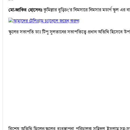
মো.জাকির হোসেনঃ
কুমিল্লার বুড়িচং’র নিমসারে নিমসার মডার্ণ স্কুল এর বার্ষ
আমাদের টেলিগ্রাম চ্যানেলে জয়েন করুন
স্কুলের সভাপতি ডাঃ টিপু সুলতানের সভাপতিত্বে প্রধান অতিথি হিসেবে উপস্
বিশেষ অতিথি ছিলেন,স্কুলের ব্যবস্থাপনা পরিচালক সহিদুল ইসলাম,সহ