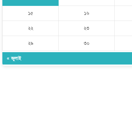
১৫
১৬
২২
২৩
২৯
৩০
« জুলাই