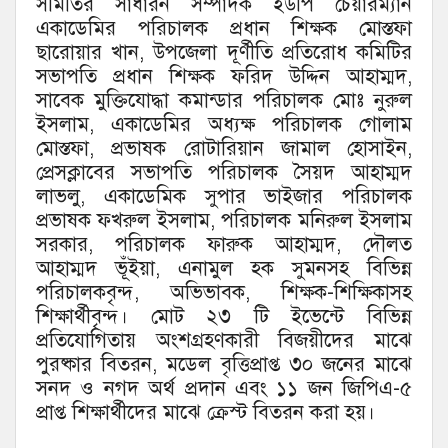
সমিতির সাধারন সম্পাদক ইউপি চেয়ারম্যান
একাডেমির পরিচালক প্রধান শিক্ষক মোস্তফা
ছারোয়ার খান, উপজেলা দূর্ণীতি প্রতিরোধ কমিটির
সভাপতি প্রধান শিক্ষক ফরিদ উদ্দিন আহাম্মদ,
সাবেক মুক্তিযোদ্ধা কমান্ডার পরিচালক মোঃ নুরুল
ইসলাম, একাডেমির অধ্যক্ষ পরিচালক গোলাম
মোস্তফা, প্রভাষক রোটারিয়ান জামাল হোসাইন,
প্রেসক্লাবের সভাপতি পরিচালক সৈয়দ আহাম্মদ
লাভলু, একাডেমিক সুপার ভাইজার পরিচালক
প্রভাষক ফখরুল ইসলাম, পরিচালক মনিরুল ইসলাম
সরকার, পরিচালক ফারুক আহাম্মদ, দৌলত
আহাম্মদ ভূঁইয়া, এনামুল হক সুমনসহ বিভিন্ন
পরিচালকবৃন্দ, অভিভাবক, শিক্ষক-শিক্ষিকাসহ
শিক্ষার্থীবৃন্দ। মোট ২৩ টি ইভেন্টে বিভিন্ন
প্রতিযোগিতায় অংশগ্রহণকারী বিজয়ীদের মাঝে
পুরষ্কার বিতরন, মডেল বৃত্তিপ্রাপ্ত ৩০ জনের মাঝে
সনদ ও নগদ অর্থ প্রদান এবং ১১ জন জিপিএ-৫
প্রাপ্ত শিক্ষার্থীদের মাঝে ক্রেস্ট বিতরন করা হয়।