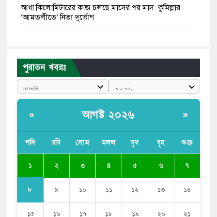
আধা কিলোমিটারের কাজ চলছে মাসের পর মাস: কুমিল্লার
‘আমতলীতে’ নিত্য দুর্ভোগ
মেয়েদের আপত্তিকর ছবি তুলে লন্ডনে বয়ফ্রেন্ডের কাছে
পাঠাতেন ইসলামী বিশ্ববিদ্যালয়ের ছাত্রী
পুরাতন খবরঃ
পুলিশকে পিটিয়ে রক্তাক্ত করেছি এ দৃশ্য কি আপনারা দেখেননি:
এনসিপি নেতা
পাঁচ দেশি মাছে মিলল মাইক্রোপ্লাস্টিক, সবচেয়ে বেশি কই মাছে
আগষ্ট ২০২৬
«
»
বাংলাদেশী কর্মীদের আকামা নিয়ে বড় সুখবর দিলো সৌদি
সরকার
শনি
রবি
সোম
মঙ্গল
বুধ
বৃহ
শুক্র
ভারতের পূর্ব সীমান্তে এখন ‘আরেকটি পাকিস্তান’ গড়ে উঠেছে:
১
২
৩
৪
৫
৬
৭
সজীব ওয়াজেদ জয়
৮
৯
১০
১১
১২
১৩
১৪
১৫
১৬
১৭
১৮
১৯
২০
২১