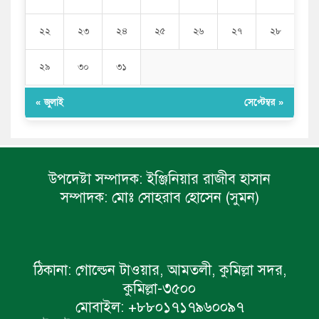
২২
২৩
২৪
২৫
২৬
২৭
২৮
২৯
৩০
৩১
« জুলাই
সেপ্টেম্বর »
উপদেষ্টা সম্পাদক:
ইঞ্জিনিয়ার রাজীব হাসান
সম্পাদক:
মোঃ সোহরাব হোসেন (সুমন)
ঠিকানা:
গোল্ডেন টাওয়ার, আমতলী, কুমিল্লা সদর,
কুমিল্লা-৩৫০০
মোবাইল:
+৮৮০১৭১৭৯৬০০৯৭