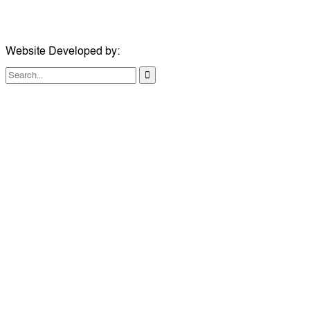
ইমেইল:
london@dailycomillanews.com
Website Developed by:
TechSmartBD.com