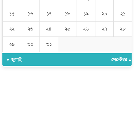
১৫
১৬
১৭
১৮
১৯
২০
২১
২২
২৩
২৪
২৫
২৬
২৭
২৮
২৯
৩০
৩১
« জুলাই
সেপ্টেম্বর »
উপদেষ্টা সম্পাদক:
ইঞ্জিনিয়ার রাজীব হাসান
সম্পাদক:
মোঃ সোহরাব হোসেন (সুমন)
ঠিকানা:
গোল্ডেন টাওয়ার, আমতলী, কুমিল্লা সদর, কুমিল্লা-৩৫০০
মোবাইল:
+৮৮০১৭১৭৯৬০০৯৭
ইমেইল:
news@dailycomillanews.com
ঠিকানা:
১০৮ হোয়াইট চ্যাপেল রোড, লন্ডন ই১ ১ডিই
মোবাইল:
০৭৪১১৯৩৩২৬১