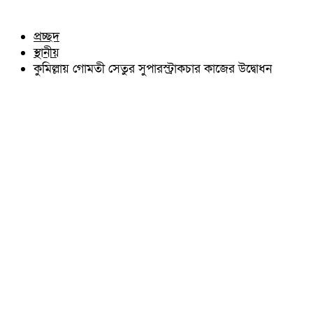
চৌদ্দগ্রাম
অন্যান্য
নাঙ্গলকোট
আইন আদালত
প্রচ্ছদ
মনোহরগঞ্জ
মতামত
স্থানীয়
বরুড়া
কুমিল্লার ঐতিহ্য
লালমাই
কুমিল্লায় গোমতী সেতুর সুপারস্ট্রাকচার কাজের উদ্বোধন
বিখ্যাত ব্যাক্তিত্ব
দাউদকান্দি
কুমিল্লা বিভাগ চাই
চান্দিনা
কুমিল্লা ভিক্টোরিয়ানস্
মুরাদনগর
দেবিদ্বার
হোমনা
তিতাস
মেঘনা