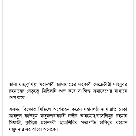
জানা যায়,কুমিল্লা মহানগরী জামায়াতের সহকারী সেক্রেটারী মাহবুবর
রহমানের নেতৃত্বে মিছিলটি শুরু করে।সংক্ষিপ্ত সমাবেশের মাধ্যমে
শেষ করে।
এসময় বিক্ষোভ মিছিলে অংশগ্রহন করেন মহানগরী জামায়াত নেতা
আবদুল কাউয়ুম মজুমদার,কাজী নজীর আহম্মেদ,তাসলিমুর রহমান
মিয়াজী, কুমিল্লা মহানগরী ছাত্রশিবির সভাপতি হাবিবুর রহমান
মজুমদার সহ আরো অনেকে।