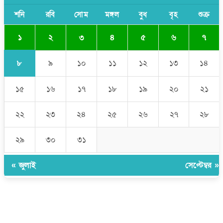
সাকিব আল হাসানের বাড়িতে আগুন, পেট্রলবোমা বিস্ফোরণ
শনি
রবি
সোম
মঙ্গল
বুধ
বৃহ
শুক্র
১
২
৩
৪
৫
৬
৭
৮
৯
১০
১১
১২
১৩
১৪
১৫
১৬
১৭
১৮
১৯
২০
২১
২২
২৩
২৪
২৫
২৬
২৭
২৮
২৯
৩০
৩১
« জুলাই
সেপ্টেম্বর »
উপদেষ্টা সম্পাদক:
ইঞ্জিনিয়ার রাজীব হাসান
সম্পাদক:
মোঃ সোহরাব হোসেন (সুমন)