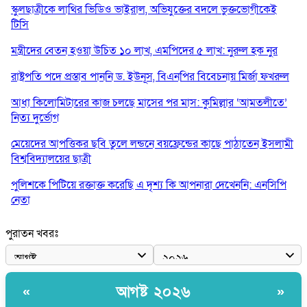
স্কুলছাত্রীকে লাথির ভিডিও ভাইরাল, অভিযুক্তের বদলে ভুক্তভোগীকেই
টিসি
মন্ত্রীদের বেতন হওয়া উচিত ১০ লাখ, এমপিদের ৫ লাখ: নুরুল হক নুর
রাষ্ট্রপতি পদে প্রস্তাব পাননি ড. ইউনূস, বিএনপির বিবেচনায় মির্জা ফখরুল
আধা কিলোমিটারের কাজ চলছে মাসের পর মাস: কুমিল্লার ‘আমতলীতে’
নিত্য দুর্ভোগ
মেয়েদের আপত্তিকর ছবি তুলে লন্ডনে বয়ফ্রেন্ডের কাছে পাঠাতেন ইসলামী
বিশ্ববিদ্যালয়ের ছাত্রী
পুলিশকে পিটিয়ে রক্তাক্ত করেছি এ দৃশ্য কি আপনারা দেখেননি: এনসিপি
নেতা
পাঁচ দেশি মাছে মিলল মাইক্রোপ্লাস্টিক, সবচেয়ে বেশি কই মাছে
পুরাতন খবরঃ
বাংলাদেশী কর্মীদের আকামা নিয়ে বড় সুখবর দিলো সৌদি সরকার
ভারতের পূর্ব সীমান্তে এখন ‘আরেকটি পাকিস্তান’ গড়ে উঠেছে: সজীব
আগষ্ট ২০২৬
«
»
ওয়াজেদ জয়