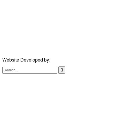
ঠিকানা:
গোল্ডেন টাওয়ার, আমতলী, কুমিল্লা সদর, কুমিল্লা-৩৫০০
মোবাইল:
+৮৮০১৭১৭৯৬০০৯৭
ইমেইল:
news@dailycomillanews.com
ঠিকানা:
১০৮ হোয়াইট চ্যাপেল রোড, লন্ডন ই১ ১ডিই
মোবাইল:
০৭৪১১৯৩৩২৬১
ইমেইল:
london@dailycomillanews.com
Website Developed by:
TechSmartBD.com