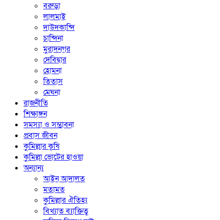
বরুড়া
লালমাই
দাউদকান্দি
চান্দিনা
মুরাদনগর
দেবিদ্বার
হোমনা
তিতাস
মেঘনা
রাজনীতি
শিক্ষাঙ্গন
সমস্যা ও সম্ভাবনা
প্রবাস জীবন
কুমিল্লার কৃষি
কুমিল্লা ভোটের হাওয়া
অন্যান্য
আইন আদালত
মতামত
কুমিল্লার ঐতিহ্য
বিখ্যাত ব্যাক্তিত্ব