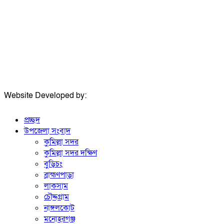
ঠিকানা:
গোল্ডেন টাওয়ার, আমতলী, কুমিল্লা সদর, কুমিল্লা-৩৫০০
মোবাইল:
+৮৮০১৭১৭৯৬০০৯৭
ইমেইল:
news@dailycomillanews.com
ঠিকানা:
১০৮ হোয়াইট চ্যাপেল রোড, লন্ডন ই১ ১ডিই
মোবাইল:
০৭৪১১৯৩৩২৬১
ইমেইল:
london@dailycomillanews.com
Website Developed by:
TechSmartBD.com
প্রচ্ছদ
উপজেলা সংবাদ
কুমিল্লা সদর
কুমিল্লা সদর দক্ষিণ
বুড়িচং
ব্রাহ্মণপাড়া
লাকসাম
চৌদ্দগ্রাম
নাঙ্গলকোট
মনোহরগঞ্জ