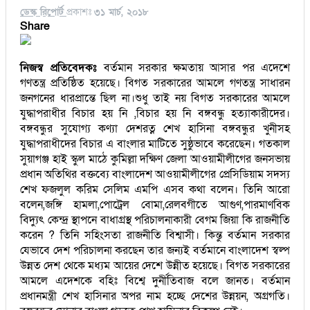
ডেস্ক রিপোর্ট
প্রকাশঃ
৩১ মার্চ, ২০১৮
Share
নিজস্ব প্রতিবেদকঃ
বর্তমান সরকার ক্ষমতায় আসার পর এদেশে
গণতন্ত্র প্রতিষ্ঠিত হয়েছে। বিগত সরকারের আমলে গণতন্ত্র সাধারন
জনগনের ধারপ্রান্তে ছিল না।শুধু তাই নয় বিগত সরকারের আমলে
যুদ্ধাপরাধীর বিচার হয় নি ,বিচার হয় নি বঙ্গবন্ধু হত্যাকারীদের।
বঙ্গবন্ধুর সুযোগ্য কণ্যা দেশরত্ন শেখ হাসিনা বঙ্গবন্ধুর খুনীসহ
যুদ্ধাপরাধীদের বিচার এ বাংলার মাটিতে সুষ্ঠুভাবে করেছেন। গতকাল
সুয়াগঞ্জ হাই স্কুল মাঠে কুমিল্লা দক্ষিণ জেলা আওয়ামীলীগের জনসভায়
প্রধান অতিথির বক্তব্যে বাংলাদেশ আওয়ামীলীগের প্রেসিডিয়াম সদস্য
শেখ ফজলুল করিম সেলিম এমপি এসব কথা বলেন। তিনি আরো
বলেন,জঙ্গি হামলা,পোট্রেল বোমা,রেলবগীতে আগুণ,পারমাণবিক
বিদ্যুৎ কেন্দ্র স্থাপনে বাধাগ্রস্থ পরিচালনাকারী বেগম জিয়া কি রাজনীতি
করেন ? তিনি সহিংসতা রাজনীতি বিশ্বাসী। কিন্তু বর্তমান সরকার
যেভাবে দেশ পরিচালনা করছেন তার জন্যই বর্তমানে বাংলাদেশ স্বল্প
উন্নত দেশ থেকে মধ্যম আয়ের দেশে উন্নীত হয়েছে। বিগত সরকারের
আমলে এদেশকে বহিঃ বিশ্বে দুর্নীতিবাজ বলে জানত। বর্তমান
প্রধানমন্ত্রী শেখ হাসিনার অপর নাম হচ্ছে দেশের উন্নয়ন, অগ্রগতি।