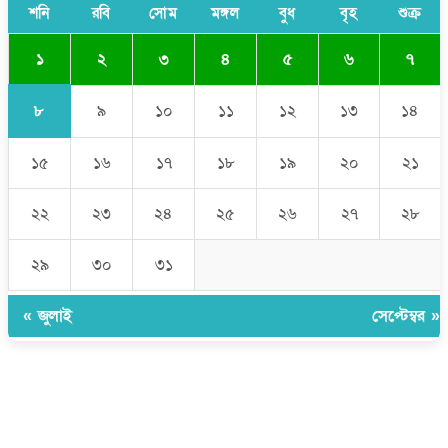
সাকিব আল হাসানের বাড়িতে আগুন, পেট্রলবোমা বিস্ফোরণ
শনি
রবি
সোম
মঙ্গল
বুধ
বৃহ
শুক্র
১
২
৩
৪
৫
৬
৭
৮
৯
১০
১১
১২
১৩
১৪
১৫
১৬
১৭
১৮
১৯
২০
২১
২২
২৩
২৪
২৫
২৬
২৭
২৮
২৯
৩০
৩১
« জুলাই
সেপ্টেম্বর »
উপদেষ্টা সম্পাদক:
ইঞ্জিনিয়ার রাজীব হাসান
সম্পাদক:
মোঃ সোহরাব হোসেন (সুমন)