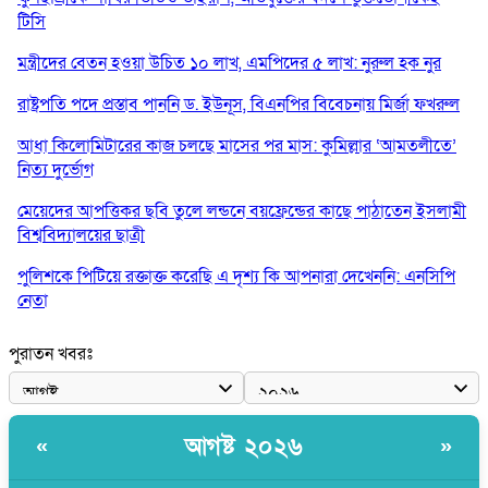
টিসি
মন্ত্রীদের বেতন হওয়া উচিত ১০ লাখ, এমপিদের ৫ লাখ: নুরুল হক নুর
রাষ্ট্রপতি পদে প্রস্তাব পাননি ড. ইউনূস, বিএনপির বিবেচনায় মির্জা ফখরুল
আধা কিলোমিটারের কাজ চলছে মাসের পর মাস: কুমিল্লার ‘আমতলীতে’
নিত্য দুর্ভোগ
মেয়েদের আপত্তিকর ছবি তুলে লন্ডনে বয়ফ্রেন্ডের কাছে পাঠাতেন ইসলামী
বিশ্ববিদ্যালয়ের ছাত্রী
পুলিশকে পিটিয়ে রক্তাক্ত করেছি এ দৃশ্য কি আপনারা দেখেননি: এনসিপি
নেতা
পাঁচ দেশি মাছে মিলল মাইক্রোপ্লাস্টিক, সবচেয়ে বেশি কই মাছে
পুরাতন খবরঃ
বাংলাদেশী কর্মীদের আকামা নিয়ে বড় সুখবর দিলো সৌদি সরকার
ভারতের পূর্ব সীমান্তে এখন ‘আরেকটি পাকিস্তান’ গড়ে উঠেছে: সজীব
আগষ্ট ২০২৬
«
»
ওয়াজেদ জয়