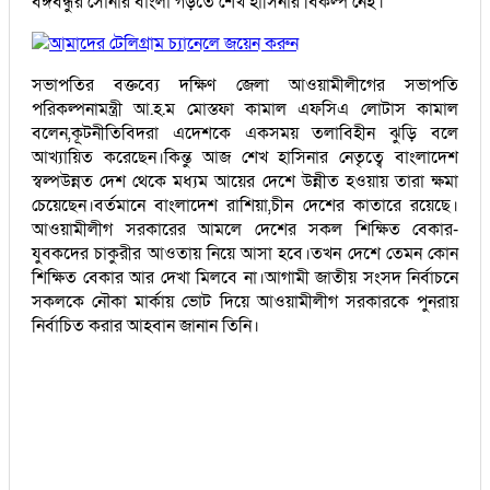
বঙ্গবন্ধুর সোনার বাংলা গড়তে শেখ হাসিনার বিকল্প নেই।
আমাদের টেলিগ্রাম চ্যানেলে জয়েন করুন
সভাপতির বক্তব্যে দক্ষিণ জেলা আওয়ামীলীগের সভাপতি
পরিকল্পনামন্ত্রী আ.হ.ম মোস্তফা কামাল এফসিএ লোটাস কামাল
বলেন,কূটনীতিবিদরা এদেশকে একসময় তলাবিহীন ঝুড়ি বলে
আখ্যায়িত করেছেন।কিন্তু আজ শেখ হাসিনার নেতৃত্বে বাংলাদেশ
স্বল্পউন্নত দেশ থেকে মধ্যম আয়ের দেশে উন্নীত হওয়ায় তারা ক্ষমা
চেয়েছেন।বর্তমানে বাংলাদেশ রাশিয়া,চীন দেশের কাতারে রয়েছে।
আওয়ামীলীগ সরকারের আমলে দেশের সকল শিক্ষিত বেকার-
যুবকদের চাকুরীর আওতায় নিয়ে আসা হবে।তখন দেশে তেমন কোন
শিক্ষিত বেকার আর দেখা মিলবে না।আগামী জাতীয় সংসদ নির্বাচনে
সকলকে নৌকা মার্কায় ভোট দিয়ে আওয়ামীলীগ সরকারকে পুনরায়
নির্বাচিত করার আহবান জানান তিনি।