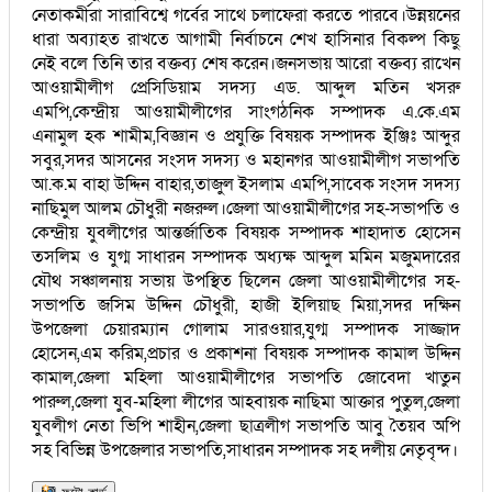
নেতাকর্মীরা সারাবিশ্বে গর্বের সাথে চলাফেরা করতে পারবে।উন্নয়নের
ধারা অব্যাহত রাখতে আগামী নির্বাচনে শেখ হাসিনার বিকল্প কিছু
নেই বলে তিনি তার বক্তব্য শেষ করেন।জনসভায় আরো বক্তব্য রাখেন
আওয়ামীলীগ প্রেসিডিয়াম সদস্য এড. আব্দুল মতিন খসরু
এমপি,কেন্দ্রীয় আওয়ামীলীগের সাংগঠনিক সম্পাদক এ.কে.এম
এনামুল হক শামীম,বিজ্ঞান ও প্রযুক্তি বিষয়ক সম্পাদক ইঞ্জিঃ আব্দুর
সবুর,সদর আসনের সংসদ সদস্য ও মহানগর আওয়ামীলীগ সভাপতি
আ.ক.ম বাহা উদ্দিন বাহার,তাজুল ইসলাম এমপি,সাবেক সংসদ সদস্য
নাছিমুল আলম চৌধুরী নজরুল।জেলা আওয়ামীলীগের সহ-সভাপতি ও
কেন্দ্রীয় যুবলীগের আন্তর্জাতিক বিষয়ক সম্পাদক শাহাদাত হোসেন
তসলিম ও যুগ্ম সাধারন সম্পাদক অধ্যক্ষ আব্দুল মমিন মজুমদারের
যৌথ সঞ্চালনায় সভায় উপস্থিত ছিলেন জেলা আওয়ামীলীগের সহ-
সভাপতি জসিম উদ্দিন চৌধুরী, হাজী ইলিয়াছ মিয়া,সদর দক্ষিন
উপজেলা চেয়ারম্যান গোলাম সারওয়ার,যুগ্ম সম্পাদক সাজ্জাদ
হোসেন,এম করিম,প্রচার ও প্রকাশনা বিষয়ক সম্পাদক কামাল উদ্দিন
কামাল,জেলা মহিলা আওয়ামীলীগের সভাপতি জোবেদা খাতুন
পারুল,জেলা যুব-মহিলা লীগের আহবায়ক নাছিমা আক্তার পুতুল,জেলা
যুবলীগ নেতা ভিপি শাহীন,জেলা ছাত্রলীগ সভাপতি আবু তৈয়ব অপি
সহ বিভিন্ন উপজেলার সভাপতি,সাধারন সম্পাদক সহ দলীয় নেতৃবৃন্দ।