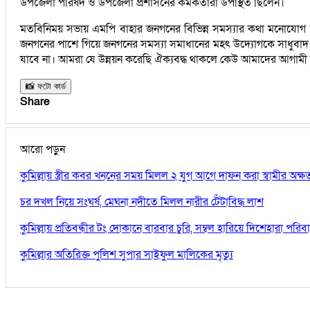
উপজেলা পরিষদ ও উপজেলা প্রশাসনের কর্মকর্তারা উপস্থিত ছিলেন।
মতবিনিময় সভায় এমপি বাহার জনগনের বিভিন্ন সমস্যার কথা মনোযোগ দ
জনগনের পাশে গিয়ে জনগনের সমস্যা সমাধানের মহৎ উদ্যোগকে সাধুবাদ জানি
যাবে না। আমরা যে উন্নয়ন করেছি ঐক্যবদ্ধ থাকলে কেউ আমাদের আগামী নি
📸 ফটো কার্ড
Share
আরো পড়ুন
কুমিল্লায় স্ত্রীর কবর খননের সময় মিলল ২ যুগ আগে দাফন করা স্বামীর অক্
চর দখল নিয়ে সংঘর্ষ, মেঘনা নদীতে মিলল নারীর টেঁটাবিদ্ধ লাশ
কুমিল্লায় প্রতিবন্ধীর টং দোকানে বারবার চুরি, সম্বল হারিয়ে দিশেহারা পরিব
কুমিল্লার অতিরিক্ত পুলিশ সুপার সাইফুল মালিকের মৃত্যু