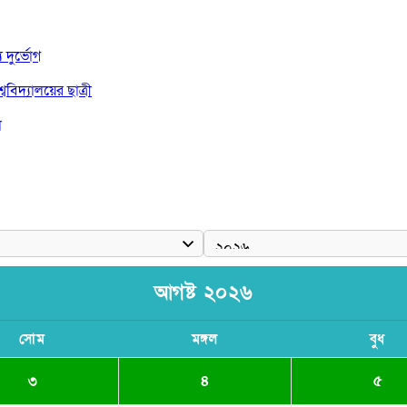
দুর্ভোগ
বিদ্যালয়ের ছাত্রী
া
দ জয়
আগষ্ট ২০২৬
সোম
মঙ্গল
বুধ
৩
৪
৫