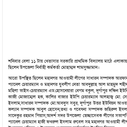
শনিবার বেলা ১১ টায় খেতাসার সরকারি প্রাথমিক বিদ্যালয় মাঠে এলাক
ছিলেন উপজেলা নির্বাহী কর্মকর্তা মোহাম্মদ শামসুজ্জামান।
আরো উপস্থিত ছিলেন মহানগর আওয়ামী লীগের সাধারন সম্পাদক আরফানুল
প্যানেল চেয়ারম্যান ও মহানগর যুবলীগ নেতা আবদুল্লাহ আল মাহমুদ 
মহিলা ভাইস-চেয়ারম্যান এড.হোসনেয়ারা বেগম বকুল, দূর্গাপুর দক্ষিন 
কাজী মোজাম্মেল হক, কালির বাজার ইউপি চেয়ারম্যান আলহাজ্ব মো. স
ইসলাম,সাধারন সম্পাদক মো.আবদুস সবুর, দূর্গাপুর উত্তর ইউনিয়ন আও
কল্যান সম্পাদক আবুল হোসেন,তথ্য ও গবেষনা সম্পাদক জহিরুল ইসলাম,প
সাদেকুর রহমান পিয়াস,আদর্শ সদর উপজেলা স্বেচ্ছাসেবক লীগের সভাপতি
প্যানেল চেয়াম্যান হাজী ফখরুল ইসলাম রুবেল সহ মহানগর আওয়ামী ল