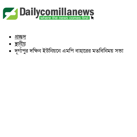
বুড়িচং
ব্রাহ্মণপাড়া
লাকসাম
চৌদ্দগ্রাম
নাঙ্গলকোট
প্রচ্ছদ
মনোহরগঞ্জ
স্থানীয়
বরুড়া
লালমাই
দূর্গাপুর দক্ষিন ইউনিয়নে এমপি বাহারের মতবিনিময় সভা
দাউদকান্দি
চান্দিনা
মুরাদনগর
দেবিদ্বার
হোমনা
তিতাস
মেঘনা