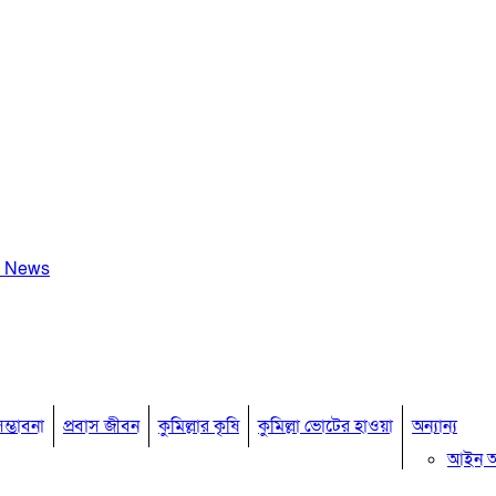
a News
ম্ভাবনা
প্রবাস জীবন
কুমিল্লার কৃষি
কুমিল্লা ভোটের হাওয়া
অন্যান্য
আইন 
মতামত