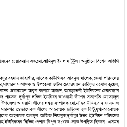
দের চেয়ারম্যান এড.মো.আমিনুল ইসলাম টুটুল। অনুষ্ঠানে বিশেষ অতিথি
ুর রহমান জাহাঙ্গীর, সাবেক কাউন্সিলর আবদুল মালেক, জেলা পরিষদের
,সাধারন সম্পাদক ও উপজেলা ভাইস চেয়ারম্যান তারিকুর রহমান জুয়েল,
 পরিষদের চেয়ারম্যান আবুল কালাম আজাদ, আমড়াতলী ইউনিয়নের চেয়ারম্যান
জ পাভেল, দূর্গাপুর দক্ষিন ইউনিয়ন আওয়ামী লীগের সভাপতি মো.তাজুল
উপজেলা আওয়ামী লীগের দপ্তর সম্পাদক মো.নাছির উদ্দিন,ত্রান ও সমাজ
 মহানগর স্বেচ্ছাসেবক লীগের আহবায়ক জহিরুল হক রিন্টু,যুগ্ম-আহবায়ক
রলীগের আহবায়ক আবদুল আজিজ শিয়ানুক,দূর্গাপুর উত্তর ইউনিয়ন পরিষদের
 ইউনিয়নের বিভিন্ন পেশার বিপুল সংখ্যক লোক উপস্থিত ছিলেন। এসময়