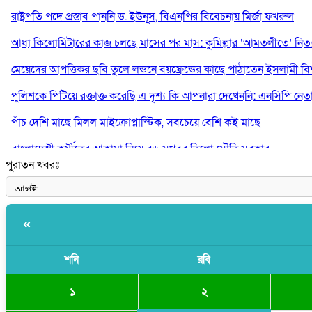
রাষ্ট্রপতি পদে প্রস্তাব পাননি ড. ইউনূস, বিএনপির বিবেচনায় মির্জা ফখরুল
আধা কিলোমিটারের কাজ চলছে মাসের পর মাস: কুমিল্লার ‘আমতলীতে’ নিত্য 
মেয়েদের আপত্তিকর ছবি তুলে লন্ডনে বয়ফ্রেন্ডের কাছে পাঠাতেন ইসলামী বিশ্ব
পুলিশকে পিটিয়ে রক্তাক্ত করেছি এ দৃশ্য কি আপনারা দেখেননি: এনসিপি নেত
পাঁচ দেশি মাছে মিলল মাইক্রোপ্লাস্টিক, সবচেয়ে বেশি কই মাছে
বাংলাদেশী কর্মীদের আকামা নিয়ে বড় সুখবর দিলো সৌদি সরকার
পুরাতন খবরঃ
ভারতের পূর্ব সীমান্তে এখন ‘আরেকটি পাকিস্তান’ গড়ে উঠেছে: সজীব ওয়াজে
«
শনি
রবি
২
১