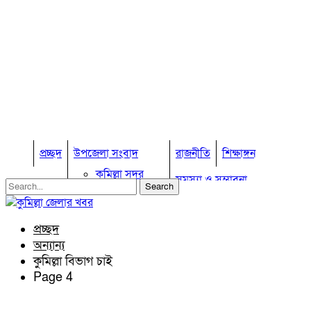
প্রচ্ছদ
উপজেলা সংবাদ
রাজনীতি
শিক্ষাঙ্গন
কুমিল্লা সদর
সমস্যা ও সম্ভাবনা
কুমিল্লা সদর দক্ষিণ
বুড়িচং
প্রবাস জীবন
কুমিল্লার কৃষি
ব্রাহ্মণপাড়া
প্রচ্ছদ
কুমিল্লা ভোটের হাওয়া
লাকসাম
অন্যান্য
চৌদ্দগ্রাম
অন্যান্য
কুমিল্লা বিভাগ চাই
নাঙ্গলকোট
Page 4
আইন আদালত
মনোহরগঞ্জ
মতামত
বরুড়া
কুমিল্লার ঐতিহ্য