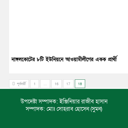
নাঙ্গলকোটের ৮টি ইউনিয়নে আওয়ামীলীগের একক প্রার্থী
পূর্ববর্তী
1
…
16
17
18
উপদেষ্টা সম্পাদক:
ইঞ্জিনিয়ার রাজীব হাসান
সম্পাদক:
মোঃ সোহরাব হোসেন (সুমন)