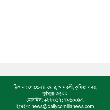
ঠিকানা:
গোল্ডেন টাওয়ার, আমতলী, কুমিল্লা সদর,
কুমিল্লা-৩৫০০
মোবাইল:
+৮৮০১৭১৭৯৬০০৯৭
ইমেইল:
news@dailycomillanews.com