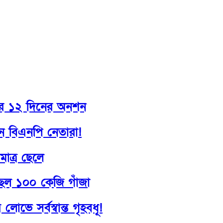
কুমিল্লা
ুণীর ১২ দিনের অনশন
ছেন বিএনপি নেতারা!
াত্র ছেলে
্ছিল ১০০ কেজি গাঁজা
 লোভে সর্বস্বান্ত গৃহবধূ!