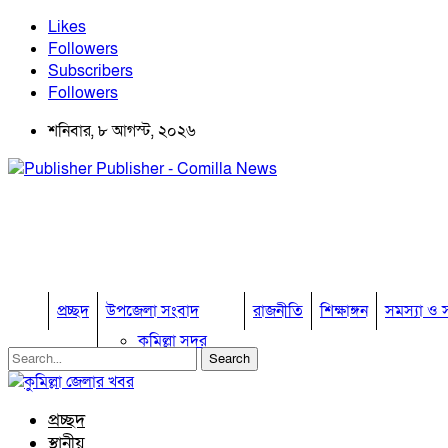
Likes
Followers
Subscribers
Followers
শনিবার, ৮ আগস্ট, ২০২৬
Publisher - Comilla News
প্রচ্ছদ
উপজেলা সংবাদ
রাজনীতি
শিক্ষাঙ্গন
সমস্যা ও স
কুমিল্লা সদর
কুমিল্লা সদর দক্ষিণ
বুড়িচং
ব্রাহ্মণপাড়া
প্রচ্ছদ
লাকসাম
স্থানীয়