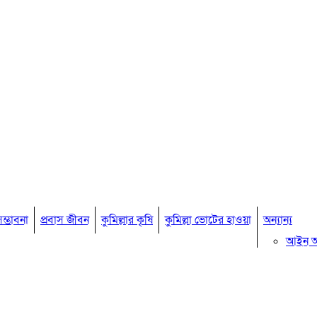
ম্ভাবনা
প্রবাস জীবন
কুমিল্লার কৃষি
কুমিল্লা ভোটের হাওয়া
অন্যান্য
আইন 
মতামত
কুমিল্ল
বিখ্যাত ব
কুমিল্ল