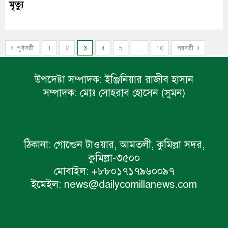
মৃত্যু
পূর্ববর্তী
1
2
3
4
5
…
10
পরবর্তী
উপদেষ্টা সম্পাদক:
ইঞ্জিনিয়ার রাজীব হাসান
সম্পাদক:
মোঃ সোহরাব হোসেন (সুমন)
ঠিকানা:
গোল্ডেন টাওয়ার, আমতলী, কুমিল্লা সদর,
কুমিল্লা-৩৫০০
মোবাইল:
+৮৮০১৭১৭৯৬০০৯৭
ইমেইল:
news@dailycomillanews.com