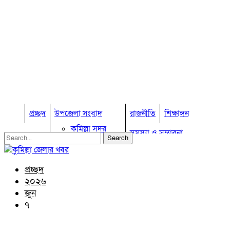
প্রচ্ছদ
উপজেলা সংবাদ
রাজনীতি
শিক্ষাঙ্গন
কুমিল্লা সদর
সমস্যা ও সম্ভাবনা
কুমিল্লা সদর দক্ষিণ
বুড়িচং
প্রবাস জীবন
কুমিল্লার কৃষি
ব্রাহ্মণপাড়া
প্রচ্ছদ
কুমিল্লা ভোটের হাওয়া
লাকসাম
২০২৬
চৌদ্দগ্রাম
অন্যান্য
জুন
নাঙ্গলকোট
৭
আইন আদালত
মনোহরগঞ্জ
মতামত
বরুড়া
কুমিল্লার ঐতিহ্য