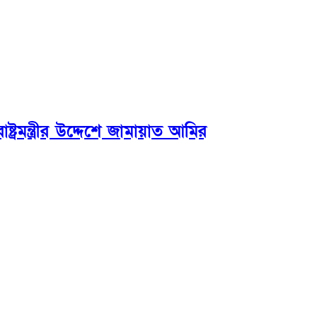
ট্রমন্ত্রীর উদ্দেশে জামায়াত আমির
উপদেষ্টা সম্পাদক:
ইঞ্জিনিয়ার রাজীব হাসান
সম্পাদক:
মোঃ সোহরাব হোসেন (সুমন)
ঠিকানা:
গোল্ডেন টাওয়ার, আমতলী, কুমিল্লা সদর, কুমিল্লা-৩৫০০
মোবাইল:
+৮৮০১৭১৭৯৬০০৯৭
ইমেইল:
news@dailycomillanews.com
ঠিকানা:
১০৮ হোয়াইট চ্যাপেল রোড, লন্ডন ই১ ১ডিই