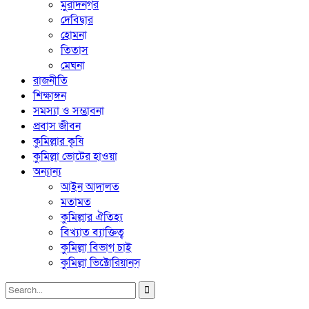
মুরাদনগর
দেবিদ্বার
হোমনা
তিতাস
মেঘনা
রাজনীতি
শিক্ষাঙ্গন
সমস্যা ও সম্ভাবনা
প্রবাস জীবন
কুমিল্লার কৃষি
কুমিল্লা ভোটের হাওয়া
অন্যান্য
আইন আদালত
মতামত
কুমিল্লার ঐতিহ্য
বিখ্যাত ব্যাক্তিত্ব
কুমিল্লা বিভাগ চাই
কুমিল্লা ভিক্টোরিয়ানস্