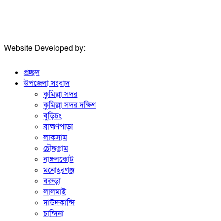
Website Developed by:
TechSmartBD.com
প্রচ্ছদ
উপজেলা সংবাদ
কুমিল্লা সদর
কুমিল্লা সদর দক্ষিণ
বুড়িচং
ব্রাহ্মণপাড়া
লাকসাম
চৌদ্দগ্রাম
নাঙ্গলকোট
মনোহরগঞ্জ
বরুড়া
লালমাই
দাউদকান্দি
চান্দিনা