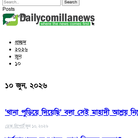
কুমিল্লা সদর দক্ষিণ
Posts
বুড়িচং
Categories
ব্রাহ্মণপাড়া
Tags
লাকসাম
চৌদ্দগ্রাম
নাঙ্গলকোট
প্রচ্ছদ
মনোহরগঞ্জ
২০২৬
বরুড়া
জুন
লালমাই
১০
দাউদকান্দি
চান্দিনা
মুরাদনগর
১০ জুন, ২০২৬
দেবিদ্বার
হোমনা
তিতাস
মেঘনা
‘থানা পুড়িয়ে দিয়েছি’ বলা সেই মাহাদী আশ্রয় ন
ডেস্ক রিপোর্ট
জুন ১০, ২০২৬