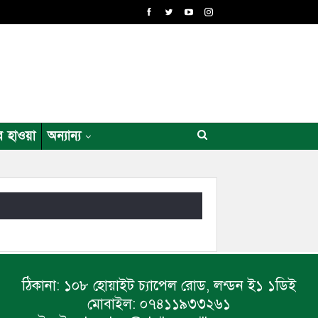
র হাওয়া
অন্যান্য
ঠিকানা:
১০৮ হোয়াইট চ্যাপেল রোড, লন্ডন ই১ ১ডিই
মোবাইল:
০৭৪১১৯৩৩২৬১