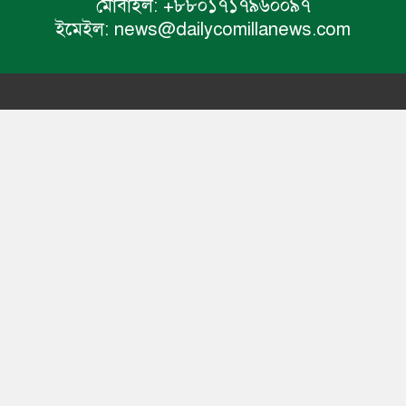
মোবাইল:
+৮৮০১৭১৭৯৬০০৯৭
ইমেইল:
news@dailycomillanews.com