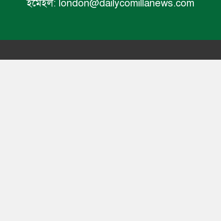
ইমেইল:
london@dailycomillanews.com