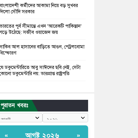
বাংলাদেশী কর্মীদের আকামা নিয়ে বড় সুখবর
দিলো সৌদি সরকার
ভারতের পূর্ব সীমান্তে এখন ‘আরেকটি পাকিস্তান’
গড়ে উঠেছে: সজীব ওয়াজেদ জয়
সাকিব আল হাসানের বাড়িতে আগুন, পেট্রলবোমা
বিস্ফোরণ
যে ডকুমেন্টারিতে আবু সাঈদের ছবি নেই, সেটা
কোনো ডকুমেন্টারি নয়: ভারপ্রাপ্ত রাষ্ট্রপতি
কুমিল্লায় শরীরের বিভিন্ন ক্ষত নিয়ে বেঁচে আছেন
৫৬৬ জুলাইযোদ্ধা
পুরাতন খবরঃ
তারেক রহমান ক্ষমতায় থাকবেন না, পতন শুরু
হয়ে গেছে: পাটওয়ারী
শেখ হাসিনাকে আর রাখতে চাচ্ছে না ভারত:
আগষ্ট ২০২৬
«
»
আসিফ মাহমুদ