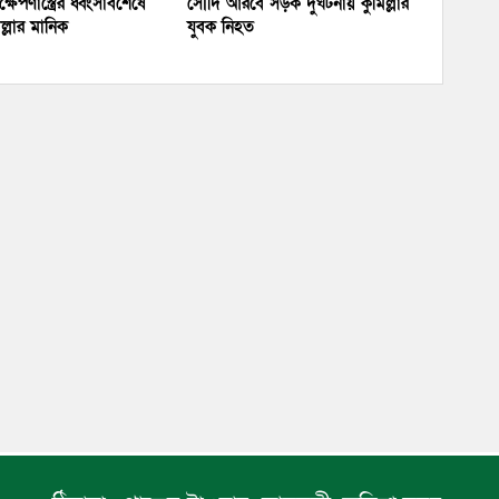
্ষেপণাস্ত্রের ধ্বংসাবশেষে
সৌদি আরবে সড়ক দুর্ঘটনায় কুমিল্লার
্লার মানিক
যুবক নিহত