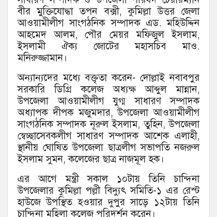
বীর মুক্তিযোদ্ধা তপন বক্সী, কুমিল্লা উত্তর জেলা
আওয়ামীলীগ সাংগঠনিক সম্পাদক এড. মহিউদ্দিন
আহমেদ আলম, পৌর মেয়র মফিজুল ইসলাম,
ইসলামী ঐক্য জোটের মহাসচিব মাও.
মনিরুজ্জামান।
অন্যান্যদের মধ্যে বক্তৃতা করেন- দোল্লাই নবাবপুর
সরকারি ডিগ্রি কলেজ অধ্যক্ষ আব্দুল মান্নান,
উপজেলা আওয়ামীলীগ যুগ্ম সাধারণ সম্পাদক
অধ্যাপক দীপক মজুমদার, উপজেলা আওয়ামীলীগ
সাংগঠনিক সম্পাদক নূরুল ইসলাম, তুহিন, উপজেলা
স্বেচ্ছাসেবকলীগ সাধারণ সম্পাদক আশেক এলাহী,
স্থানীয় ঘোষিত উপজেলা ছাত্রলীগ সভাপতি নজরুল
ইসলাম সুমন, কলেজের ছাত্র নাজমূল হক।
এর আগে মন্ত্রী সকাল ১০টায় তিনি চান্দিনা
উপজেলার কুমিল্লা পল্লী বিদ্যুৎ সমিতি-১ এর রেস্ট
হাউজে উপস্থিত হওয়ার দুপুর সাড়ে ১২টায় তিনি
চান্দিনা মহিলা কলেজ পরিদর্শন করেন।