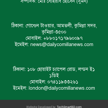
সম্পাদক:
মোঃ সোহরাব হোসেন (সুমন)
ঠিকানা:
গোল্ডেন টাওয়ার, আমতলী, কুমিল্লা সদর,
কুমিল্লা-৩৫০০
মোবাইল:
+৮৮০১৭১৭৯৬০০৯৭
ইমেইল:
news@dailycomillanews.com
ঠিকানা:
১০৮ হোয়াইট চ্যাপেল রোড, লন্ডন ই১
১ডিই
মোবাইল:
০৭৪১১৯৩৩২৬১
ইমেইল:
london@dailycomillanews.com
Website Developed by:
TechSmartBD.com