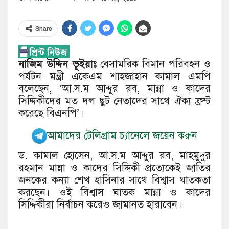
Share
নাজিম উদ্দিন ভূইয়াঃ
বেসামরিক বিমান পরিবহন ও
পর্যটন মন্ত্রী একেএম শাহজাহান কামাল এমপি
বলেছেন, ‘আ.স.ম আব্দুর রব, মান্না ও কাদের
সিদ্দিকীদের মত দল ছুট নেতাদের সাথে ঐক্য ফ্রন্ট
করেছে বিএনপি’।
আমাদের টেলিগ্রাম চ্যানেলে জয়েন করুন
ড. কামাল হোসেন, আ.স.ম আব্দুর রব, মাহমুদুর
রহমান মান্না ও কাদের সিদ্দিকী প্রত্যেকেই জাতির
জনকের কন্যা শেখ হাসিনার সাথে বিশ্বাস ঘাতকতা
করছেন। ওই বিশ্বাস ঘাতক মান্না ও কাদের
সিদ্দিকীরা নির্বাচন করেও জামানত হারাবেন।