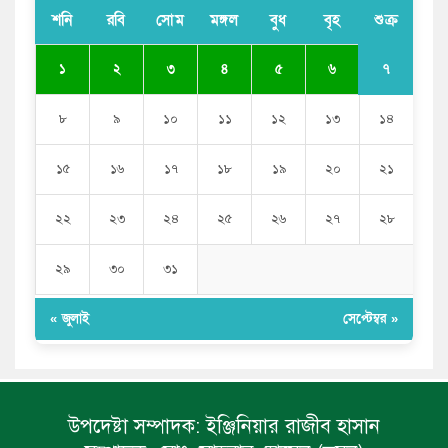
শনি
রবি
সোম
মঙ্গল
বুধ
বৃহ
শুক্র
শেখ হাসিনাকে আর রাখতে চাচ্ছে না ভারত: আসিফ মাহমুদ
৭
১
২
৩
৪
৫
৬
৮
৯
১০
১১
১২
১৩
১৪
১৫
১৬
১৭
১৮
১৯
২০
২১
২২
২৩
২৪
২৫
২৬
২৭
২৮
২৯
৩০
৩১
« জুলাই
সেপ্টেম্বর »
উপদেষ্টা সম্পাদক:
ইঞ্জিনিয়ার রাজীব হাসান