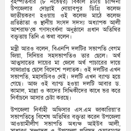
বৃহস্পতিবার (৮ নভেম্বর) বিকাল ৪টায় চান্দিনা
উপজেলার দোল্লাই নোয়াবপুর ডিগ্রি কলেজ
জাতীয়করণ হওয়ায় ওই কলেজ মাঠে কলেজ
প্রতিষ্ঠাতা ও স্থানীয় সংসদ সদস্য অধ্যাপক আলী
আশরাফ’কে গণসংবর্ধনা অনুষ্ঠানে প্রধান অতিথির
বক্তৃতায় তিনি এ কথা বলেন।
মন্ত্রী আরও বলেন, বিএনপি দলটির সভাপতি বেগম
জিয়া, সিনিয়র সহসভাপতিও তার ছেলে। অর্থ
আত্মসাতের দায়ের মা জেলে অর্থ পাচারের দায়ে
সাজাপ্রাপ্ত ছেলে বিদেশে পলাতক। ওই দলটির এখন
সভাপতি, মহাসচিবও নেই। দলটি এখন ব্যান্ড হয়ে
গেছে। আজ ওই ব্যান্ড হওয়া দলটি আবার ড.
কামাল, মান্না ও কাদের সিদ্দিকীদের কাধে ভর করে
নির্বাচনে আসার চেষ্টা করছে।
উপজেলা নির্বাহী অফিসার এস.এম জাকারিয়া’র
সভাপতিত্বে বিশেষ অতিথির বক্তৃতা করেন উপজেলা
আওয়ামীলীগ সভাপতি অধ্যক্ষ আইউব আলী,
সাধারণ সম্পাদক ও উপজেলা পরিষদ চেয়ারম্যান