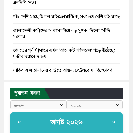
এনসিপি নেতা
পাঁচ দেশি মাছে মিলল মাইক্রোপ্লাস্টিক, সবচেয়ে বেশি কই মাছে
বাংলাদেশী কর্মীদের আকামা নিয়ে বড় সুখবর দিলো সৌদি
সরকার
ভারতের পূর্ব সীমান্তে এখন ‘আরেকটি পাকিস্তান’ গড়ে উঠেছে:
সজীব ওয়াজেদ জয়
সাকিব আল হাসানের বাড়িতে আগুন, পেট্রলবোমা বিস্ফোরণ
যে ডকুমেন্টারিতে আবু সাঈদের ছবি নেই, সেটা কোনো
ডকুমেন্টারি নয়: ভারপ্রাপ্ত রাষ্ট্রপতি
পুরাতন খবরঃ
কুমিল্লায় শরীরের বিভিন্ন ক্ষত নিয়ে বেঁচে আছেন ৫৬৬
জুলাইযোদ্ধা
আগষ্ট ২০২৬
«
»
তারেক রহমান ক্ষমতায় থাকবেন না, পতন শুরু হয়ে গেছে:
পাটওয়ারী