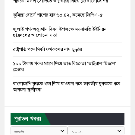
পরিচয় মিলল সৌদিতে অগ্নিকাণ্ডে নিহত ১৬ বাংলাদেশির
কুমিল্লা বোর্ডে পাশের হার ৬৫.৪২, কমেছে জিপিএ-৫
জুলাই গণ-অভ্যুত্থান দিবস উপলক্ষে ময়নামতি ইউনিয়ন
ছাত্রদলের আলোচনা সভা
রাষ্ট্রপতি পদে মির্জা ফখরুলের নাম চূড়ান্ত
১০০ টাকায় গরুর মাংস দিয়ে ভাত বিক্রেতা ‘ভাইরাল মিজান’
গ্রেপ্তার
বাংলাদেশি বৃদ্ধকে ধরে নিয়ে যাওয়ার পরে ভারতীয় যুবককে ধরে
আনলো স্থানীয়রা
স্কুলছাত্রীকে লাথির ভিডিও ভাইরাল, অভিযুক্তের বদলে
ভুক্তভোগীকেই টিসি
পুরাতন খবরঃ
মন্ত্রীদের বেতন হওয়া উচিত ১০ লাখ, এমপিদের ৫ লাখ: নুরুল
হক নুর