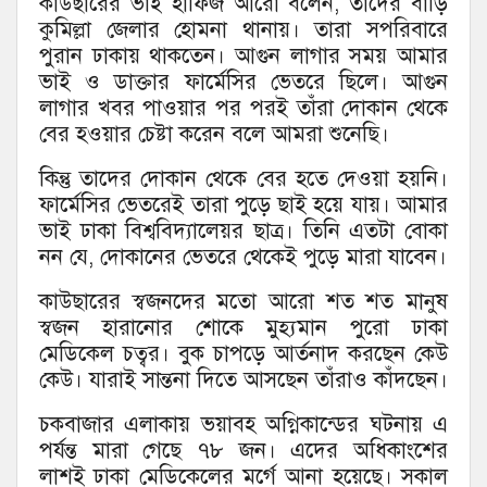
কাউছারের ভাই হাফিজ আরো বলেন, তাদের বাড়ি
কুমিল্লা জেলার হোমনা থানায়। তারা সপরিবারে
পুরান ঢাকায় থাকতেন। আগুন লাগার সময় আমার
ভাই ও ডাক্তার ফার্মেসির ভেতরে ছিলে। আগুন
লাগার খবর পাওয়ার পর পরই তাঁরা দোকান থেকে
বের হওয়ার চেষ্টা করেন বলে আমরা শুনেছি।
কিন্তু তাদের দোকান থেকে বের হতে দেওয়া হয়নি।
ফার্মেসির ভেতরেই তারা পুড়ে ছাই হয়ে যায়। আমার
ভাই ঢাকা বিশ্ববিদ্যালেয়র ছাত্র। তিনি এতটা বোকা
নন যে, দোকানের ভেতরে থেকেই পুড়ে মারা যাবেন।
কাউছারের স্বজনদের মতো আরো শত শত মানুষ
স্বজন হারানোর শোকে মুহ্যমান পুরো ঢাকা
মেডিকেল চত্বর। বুক চাপড়ে আর্তনাদ করছেন কেউ
কেউ। যারাই সান্তনা দিতে আসছেন তাঁরাও কাঁদছেন।
চকবাজার এলাকায় ভয়াবহ অগ্নিকান্ডের ঘটনায় এ
পর্যন্ত মারা গেছে ৭৮ জন। এদের অধিকাংশের
লাশই ঢাকা মেডিকেলের মর্গে আনা হয়েছে। সকাল