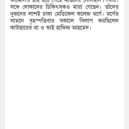
ফার্মেসিও ছাই হয়ে গেছে আগুনের লেলিহান শিখায়।
সঙ্গে দোকানের চিকিৎসকও মারা গেছেন। তাঁদের
দুজনের লাশই ঢাকা মেডিকেল কলেজ মর্গে। মর্গের
সামনে বৃহস্পতিবার সকালে বিলাপ করছিলেন
কাউছারের মা ও ভাই হাফিজ আহমেদ।