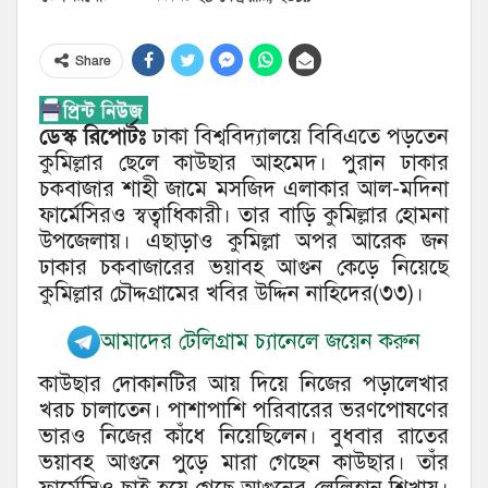
Share
ডেস্ক রিপোর্টঃ
ঢাকা বিশ্ববিদ্যালয়ে বিবিএতে পড়তেন
কুমিল্লার ছেলে কাউছার আহমেদ। পুরান ঢাকার
চকবাজার শাহী জামে মসজিদ এলাকার আল-মদিনা
ফার্মেসিরও স্বত্বাধিকারী। তার বাড়ি কুমিল্লার হোমনা
উপজেলায়। এছাড়াও কুমিল্লা অপর আরেক জন
ঢাকার চকবাজারের ভয়াবহ আগুন কেড়ে নিয়েছে
কুমিল্লার চৌদ্দগ্রামের খবির উদ্দিন নাহিদের(৩৩)।
আমাদের টেলিগ্রাম চ্যানেলে জয়েন করুন
কাউছার দোকানটির আয় দিয়ে নিজের পড়ালেখার
খরচ চালাতেন। পাশাপাশি পরিবারের ভরণপোষণের
ভারও নিজের কাঁধে নিয়েছিলেন। বুধবার রাতের
ভয়াবহ আগুনে পুড়ে মারা গেছেন কাউছার। তাঁর