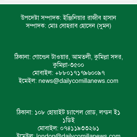
উপদেষ্টা সম্পাদক:
ইঞ্জিনিয়ার রাজীব হাসান
সম্পাদক:
মোঃ সোহরাব হোসেন (সুমন)
ঠিকানা:
গোল্ডেন টাওয়ার, আমতলী, কুমিল্লা সদর,
কুমিল্লা-৩৫০০
মোবাইল:
+৮৮০১৭১৭৯৬০০৯৭
ইমেইল:
news@dailycomillanews.com
ঠিকানা:
১০৮ হোয়াইট চ্যাপেল রোড, লন্ডন ই১
১ডিই
মোবাইল:
০৭৪১১৯৩৩২৬১
ইমেইল:
london@dailycomillanews.com