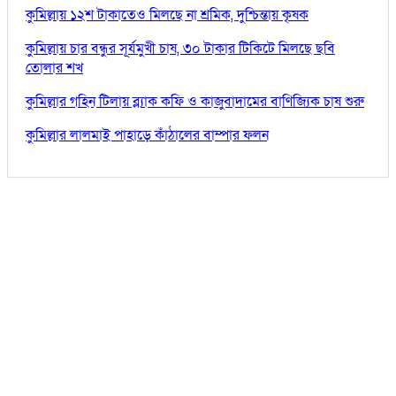
কুমিল্লায় ১২শ টাকাতেও মিলছে না শ্রমিক, দুশ্চিন্তায় কৃষক
কুমিল্লায় চার বন্ধুর সূর্যমুখী চাষ, ৩০ টাকার টিকিটে মিলছে ছবি
তোলার শখ
কুমিল্লার গহিন টিলায় ব্ল্যাক কফি ও কাজুবাদামের বাণিজ্যিক চাষ শুরু
কুমিল্লার লালমাই পাহাড়ে কাঁঠালের বাম্পার ফলন