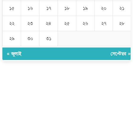
১৫
১৬
১৭
১৮
১৯
২০
২১
২২
২৩
২৪
২৫
২৬
২৭
২৮
২৯
৩০
৩১
« জুলাই
সেপ্টেম্বর »
উপদেষ্টা সম্পাদক:
ইঞ্জিনিয়ার রাজীব হাসান
সম্পাদক:
মোঃ সোহরাব হোসেন (সুমন)
ঠিকানা:
গোল্ডেন টাওয়ার, আমতলী, কুমিল্লা সদর, কুমিল্লা-৩৫০০
মোবাইল:
+৮৮০১৭১৭৯৬০০৯৭
ইমেইল:
news@dailycomillanews.com
ঠিকানা:
১০৮ হোয়াইট চ্যাপেল রোড, লন্ডন ই১ ১ডিই
মোবাইল:
০৭৪১১৯৩৩২৬১
ইমেইল:
london@dailycomillanews.com