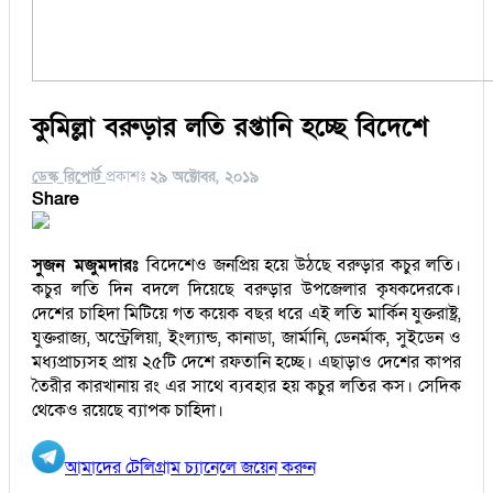
কুমিল্লা বরুড়ার লতি রপ্তানি হচ্ছে বিদেশে
ডেস্ক রিপোর্ট
প্রকাশঃ
২৯ অক্টোবর, ২০১৯
Share
সুজন মজুমদারঃ
বিদেশেও জনপ্রিয় হয়ে উঠছে বরুড়ার কচুর লতি।
কচুর লতি দিন বদলে দিয়েছে বরুড়ার উপজেলার কৃষকদেরকে।
দেশের চাহিদা মিটিয়ে গত কয়েক বছর ধরে এই লতি মার্কিন যুক্তরাষ্ট্র,
যুক্তরাজ্য, অস্ট্রেলিয়া, ইংল্যান্ড, কানাডা, জার্মানি, ডেনর্মাক, সুইডেন ও
মধ্যপ্রাচ্যসহ প্রায় ২৫টি দেশে রফতানি হচ্ছে। এছাড়াও দেশের কাপর
তৈরীর কারখানায় রং এর সাথে ব্যবহার হয় কচুর লতির কস। সেদিক
থেকেও রয়েছে ব্যাপক চাহিদা।
আমাদের টেলিগ্রাম চ্যানেলে জয়েন করুন