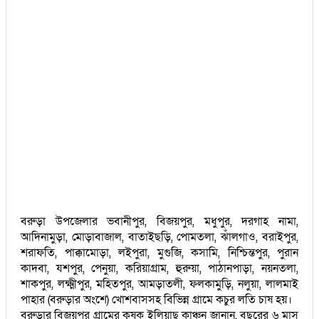
বরুড়া উপজেলার ভবানীপুর, বিজয়পুর, মধুপুর, দরগাহ নামা,
আদিনামুড়া, মোড়াবাজাল, বাতাইছড়ি, পোমতলা, ঝাঁলগাও, বরাইপুর,
শরাফতি, পাক্কামোড়া, লইপুরা, মুগুজি, কসামি, নিশ্চিন্তপুর, পুরান
কাদবা, যশপুর, পেনুয়া, করিয়াগ্রাম, হুরুয়া, পাঠানপাড়া, নয়নতলা,
শাকপুর, লক্ষ্মীপুর, মহিতপুর, আমড়াতলী, ফলকামুড়ি, নলুয়া, লালমাই
পাহার (বরুড়ার অংশে) খোশবাসসহ বিভিন্ন গ্রামে কচুর লতি চাষ হয়।
বরুড়ার বিজয়পুর গ্রামের কৃষক ইলিয়াছ কাঞ্চন জানান, বছরের ৬ মাস