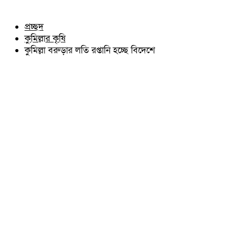
চৌদ্দগ্রাম
অন্যান্য
নাঙ্গলকোট
আইন আদালত
প্রচ্ছদ
মনোহরগঞ্জ
মতামত
কুমিল্লার কৃষি
বরুড়া
কুমিল্লার ঐতিহ্য
লালমাই
কুমিল্লা বরুড়ার লতি রপ্তানি হচ্ছে বিদেশে
বিখ্যাত ব্যাক্তিত্ব
দাউদকান্দি
কুমিল্লা বিভাগ চাই
চান্দিনা
কুমিল্লা ভিক্টোরিয়ানস্
মুরাদনগর
দেবিদ্বার
হোমনা
তিতাস
মেঘনা