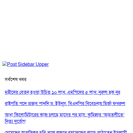
সর্বশেষ খবর
মন্ত্রীদের বেতন হওয়া উচিত ১০ লাখ, এমপিদের ৫ লাখ: নুরুল হক নুর
রাষ্ট্রপতি পদে প্রস্তাব পাননি ড. ইউনূস, বিএনপির বিবেচনায় মির্জা ফখরুল
আধা কিলোমিটারের কাজ চলছে মাসের পর মাস: কুমিল্লার ‘আমতলীতে’
নিত্য দুর্ভোগ
মেয়েদের আপত্তিকর ছবি তুলে লন্ডনে বয়ফ্রেন্ডের কাছে পাঠাতেন ইসলামী