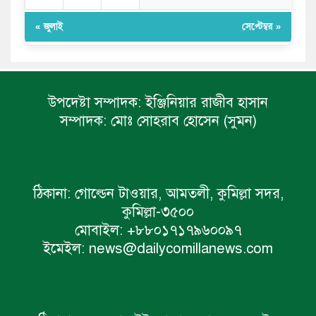
« জুলাই
সেপ্টেম্বর »
উপদেষ্টা সম্পাদক:
ইঞ্জিনিয়ার রাজীব হাসান
সম্পাদক:
মোঃ সোহরাব হোসেন (সুমন)
ঠিকানা:
গোল্ডেন টাওয়ার, আমতলী, কুমিল্লা সদর,
কুমিল্লা-৩৫০০
মোবাইল:
+৮৮০১৭১৭৯৬০০৯৭
ইমেইল:
news@dailycomillanews.com