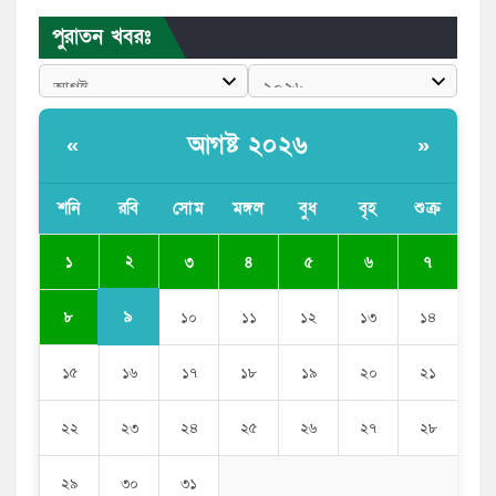
পুরাতন খবরঃ
পুলিশকে পিটিয়ে রক্তাক্ত করেছি এ দৃশ্য কি আপনারা দেখেননি:
এনসিপি নেতা
পাঁচ দেশি মাছে মিলল মাইক্রোপ্লাস্টিক, সবচেয়ে বেশি কই মাছে
আগষ্ট ২০২৬
«
»
বাংলাদেশী কর্মীদের আকামা নিয়ে বড় সুখবর দিলো সৌদি
সরকার
শনি
রবি
সোম
মঙ্গল
বুধ
বৃহ
শুক্র
ভারতের পূর্ব সীমান্তে এখন ‘আরেকটি পাকিস্তান’ গড়ে উঠেছে:
২
১
৩
৪
৫
৬
৭
সজীব ওয়াজেদ জয়
৯
৮
১০
১১
১২
১৩
১৪
১৫
১৬
১৭
১৮
১৯
২০
২১
২২
২৩
২৪
২৫
২৬
২৭
২৮
২৯
৩০
৩১