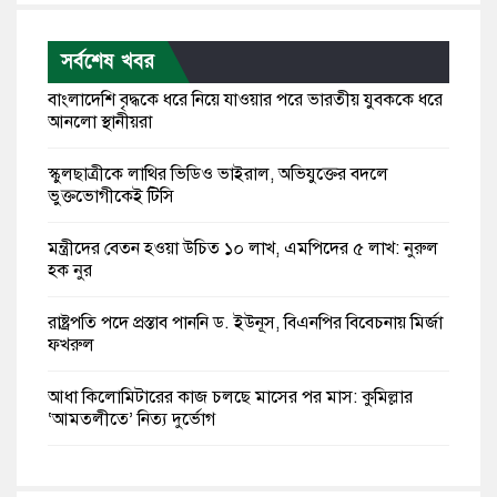
সর্বশেষ খবর
বাংলাদেশি বৃদ্ধকে ধরে নিয়ে যাওয়ার পরে ভারতীয় যুবককে ধরে
আনলো স্থানীয়রা
স্কুলছাত্রীকে লাথির ভিডিও ভাইরাল, অভিযুক্তের বদলে
ভুক্তভোগীকেই টিসি
মন্ত্রীদের বেতন হওয়া উচিত ১০ লাখ, এমপিদের ৫ লাখ: নুরুল
হক নুর
রাষ্ট্রপতি পদে প্রস্তাব পাননি ড. ইউনূস, বিএনপির বিবেচনায় মির্জা
ফখরুল
আধা কিলোমিটারের কাজ চলছে মাসের পর মাস: কুমিল্লার
‘আমতলীতে’ নিত্য দুর্ভোগ
মেয়েদের আপত্তিকর ছবি তুলে লন্ডনে বয়ফ্রেন্ডের কাছে
পাঠাতেন ইসলামী বিশ্ববিদ্যালয়ের ছাত্রী