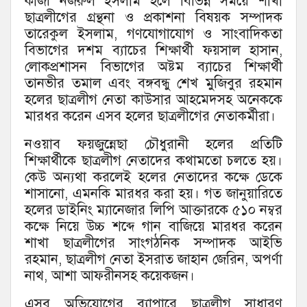
কাজী নজরুল ইসলাম হলে বিভিন্ন সময়ে শাখা
ছাত্রলীগের গ্রন্থনা ও প্রকাশনা বিষয়ক সম্পাদক
তারেকুল ইসলাম, গণযোগাযোগ ও সাংবাদিকতা
বিভাগের দশম ব্যাচের শিক্ষার্থী ফয়সাল হাসান,
লোকপ্রশাসন বিভাগের অষ্টম ব্যাচের শিক্ষার্থী
তানভীর তমাল এবং বঙ্গবন্ধু শেখ মুজিবুর রহমান
হলের ছাত্রলীগ নেতা কাউসার আহমেদসহ অনেককে
মারধর করেন এসব হলের ছাত্রলীগের নেতাকর্মীরা।
নওয়াব ফয়জুন্নেছা চৌধুরানী হলের প্রতিটি
শিক্ষার্থীকে ছাত্রলীগ নেতাদের কথামতো চলতে হয়।
কেউ অন্যথা করলেই হলের নেতাদের কক্ষে ডেকে
শাসানো, এমনকি মারধর করা হয়। গত জানুয়ারিতে
হলের ডাইনিং ম্যানেজার লিপি আক্তারকে ৫১০ নম্বর
কক্ষে নিয়ে উচ্চ শব্দে গান বাজিয়ে মারধর করেন
শাখা ছাত্রলীগের সাংগঠনিক সম্পাদক আইভি
রহমান, ছাত্রলীগ নেতা ইসরাত জাহান জেরিন, অপর্ণা
নাথ, আশা আফরীনসহ কয়েকজন।
এসব অভিযোগের ব্যাপারে ছাত্রলীগ সাধারণ