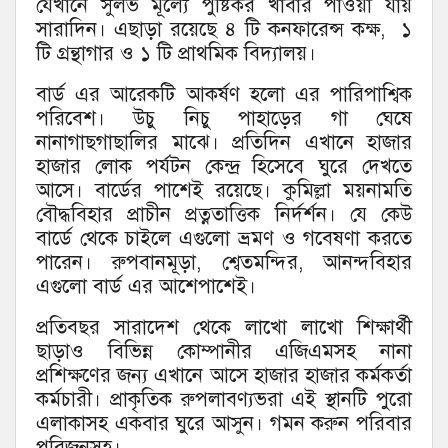
যেখানে সুলভ মূল্যে পুষ্টিকর খাবার পাওয়া যায়
সারাদিন। এছাড়া রয়েছে ৪ টি কনফারেন্স কক্ষ, ১
টি গ্রন্থাগার ও ১ টি প্রাথমিক বিদ্যালয়।
বার্ড এর আরেকটি আকর্ষণ হলো এর পারিপাশ্বিক
পরিবেশ। উচু নিচু পাহাড়ের গা ঘেষে
নানাগাছগাছালির মাঝে। প্রতিদিন এখানে হাজার
হাজার লোক পর্যটন কেন্দ্র হিসেবে ঘুরে দেখতে
আসে। বার্ডের পাশেই রয়েছে। কুমিল্লা ময়নামতি
বৌদ্ধবিহার প্রাচীন প্রত্নতাত্তিক নির্দর্শন। যে কেউ
বার্ডে থেকে চাইলে এগুলো ভ্রমণ ও গবেষণা করতে
পারেন। রুপবানমূড়া, শ্বেতমন্দির, আনন্দবিহার
এগুলো বার্ড এর আশেপাশেই।
প্রতিবছর সারাদেশ থেকে লাখো লাখো শিক্ষার্থী
ছাড়াও বিভিন্ন কোম্পানীর এজিএমসহ নানা
প্রশিক্ষণের জন্য এখানে আসে হাজার হাজার কর্মকর্তা
কর্মচারী। প্রাকৃতিক রুপলাবণ্যভরা এই স্থানটি পুরো
এলাকাসহ একবার ঘুরে আসুন। গমন করুন পরিবার
পরিজনসহ।