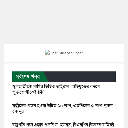
সর্বশেষ খবর
স্কুলছাত্রীকে লাথির ভিডিও ভাইরাল, অভিযুক্তের বদলে
ভুক্তভোগীকেই টিসি
মন্ত্রীদের বেতন হওয়া উচিত ১০ লাখ, এমপিদের ৫ লাখ: নুরুল
হক নুর
রাষ্ট্রপতি পদে প্রস্তাব পাননি ড. ইউনূস, বিএনপির বিবেচনায় মির্জা