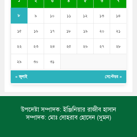
১
২
৩
৪
৫
৬
৭
৮
৯
১০
১১
১২
১৩
১৪
১৫
১৬
১৭
১৮
১৯
২০
২১
২২
২৩
২৪
২৫
২৬
২৭
২৮
২৯
৩০
৩১
« জুলাই
সেপ্টেম্বর »
উপদেষ্টা সম্পাদক:
ইঞ্জিনিয়ার রাজীব হাসান
সম্পাদক:
মোঃ সোহরাব হোসেন (সুমন)