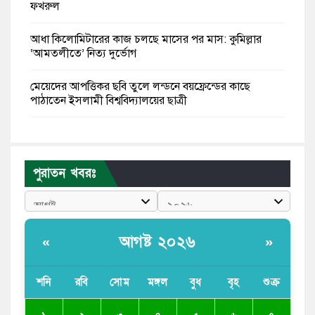
ফখরুল
আধা কিলোমিটারের কাজ চলছে মাসের পর মাস: কুমিল্লার
‘আমতলীতে’ নিত্য দুর্ভোগ
মেয়েদের আপত্তিকর ছবি তুলে লন্ডনে বয়ফ্রেন্ডের কাছে
পাঠাতেন ইসলামী বিশ্ববিদ্যালয়ের ছাত্রী
পুলিশকে পিটিয়ে রক্তাক্ত করেছি এ দৃশ্য কি আপনারা দেখেননি:
এনসিপি নেতা
পুরাতন খবরঃ
পাঁচ দেশি মাছে মিলল মাইক্রোপ্লাস্টিক, সবচেয়ে বেশি কই মাছে
বাংলাদেশী কর্মীদের আকামা নিয়ে বড় সুখবর দিলো সৌদি
সরকার
আগষ্ট ২০২৬
«
»
ভারতের পূর্ব সীমান্তে এখন ‘আরেকটি পাকিস্তান’ গড়ে উঠেছে:
সজীব ওয়াজেদ জয়
শনি
রবি
সোম
মঙ্গল
বুধ
বৃহ
শুক্র
সাকিব আল হাসানের বাড়িতে আগুন, পেট্রলবোমা বিস্ফোরণ