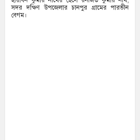
হারাধন কুমার নাথের ছেলে রনজিত কুমার নাথ,
সদর দক্ষিণ উপজেলার চানপুর গ্রামের পারভীন
বেগম।