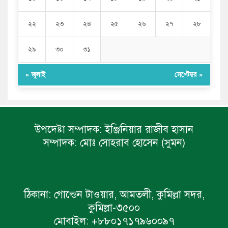
২২
২৩
২৪
২৫
২৬
২৭
২৮
২৯
৩০
৩১
« জুলাই
সেপ্টেম্বর »
উপদেষ্টা সম্পাদক:
ইঞ্জিনিয়ার রাজীব হাসান
সম্পাদক:
মোঃ সোহরাব হোসেন (সুমন)
ঠিকানা:
গোল্ডেন টাওয়ার, আমতলী, কুমিল্লা সদর,
কুমিল্লা-৩৫০০
মোবাইল:
+৮৮০১৭১৭৯৬০০৯৭