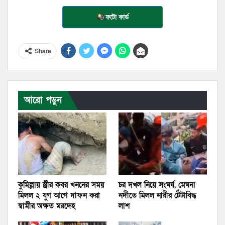
ফটো কার্ড
Share
আরো পড়ুন
কুমিল্লায় স্ত্রীর কবর খননের সময়
চর দখল নিয়ে সংঘর্ষ, মেঘনা
মিলল ২ যুগ আগে দাফন করা
নদীতে মিলল নারীর টেঁটাবিদ্ধ
স্বামীর অক্ষত মরদেহ
লাশ