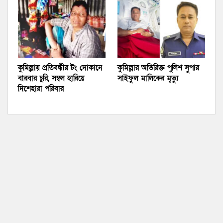
কুমিল্লায় প্রতিবন্ধীর টং দোকানে
কুমিল্লার অতিরিক্ত পুলিশ সুপার
বারবার চুরি, সম্বল হারিয়ে
সাইফুল মালিকের মৃত্যু
দিশেহারা পরিবার