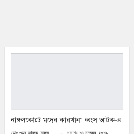
নাঙ্গলকোটে মদের কারখানা ধ্বংস আটক-৪
১৪ নভেম্বর, ২০১৯
প্রকাশঃ
মোঃ ওমর ফারুক, নাঙ্গলকোট প্রতিনিধি