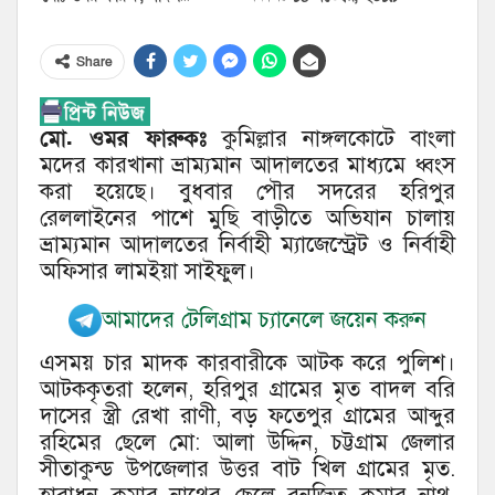
Share
মো. ওমর ফারুকঃ
কুমিল্লার নাঙ্গলকোটে বাংলা
মদের কারখানা ভ্রাম্যমান আদালতের মাধ্যমে ধ্বংস
করা হয়েছে। বুধবার পৌর সদরের হরিপুর
রেললাইনের পাশে মুছি বাড়ীতে অভিযান চালায়
ভ্রাম্যমান আদালতের নির্বাহী ম্যাজেস্ট্রেট ও নির্বাহী
অফিসার লামইয়া সাইফুল।
আমাদের টেলিগ্রাম চ্যানেলে জয়েন করুন
এসময় চার মাদক কারবারীকে আটক করে পুলিশ।
আটককৃতরা হলেন, হরিপুর গ্রামের মৃত বাদল বরি
দাসের স্ত্রী রেখা রাণী, বড় ফতেপুর গ্রামের আব্দুর
রহিমের ছেলে মো: আলা উদ্দিন, চট্টগ্রাম জেলার
সীতাকুন্ড উপজেলার উত্তর বাট খিল গ্রামের মৃত.