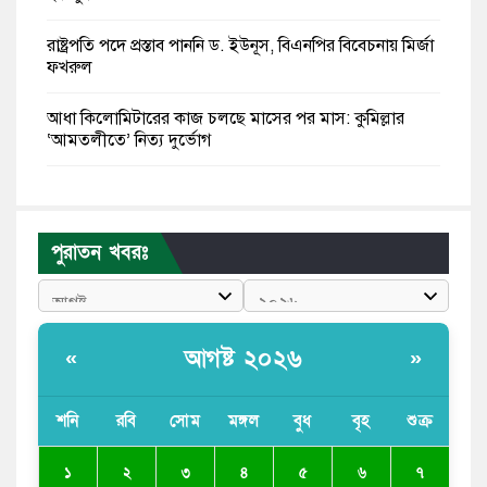
রাষ্ট্রপতি পদে প্রস্তাব পাননি ড. ইউনূস, বিএনপির বিবেচনায় মির্জা
ফখরুল
আধা কিলোমিটারের কাজ চলছে মাসের পর মাস: কুমিল্লার
‘আমতলীতে’ নিত্য দুর্ভোগ
মেয়েদের আপত্তিকর ছবি তুলে লন্ডনে বয়ফ্রেন্ডের কাছে
পাঠাতেন ইসলামী বিশ্ববিদ্যালয়ের ছাত্রী
পুরাতন খবরঃ
পুলিশকে পিটিয়ে রক্তাক্ত করেছি এ দৃশ্য কি আপনারা দেখেননি:
এনসিপি নেতা
পাঁচ দেশি মাছে মিলল মাইক্রোপ্লাস্টিক, সবচেয়ে বেশি কই মাছে
আগষ্ট ২০২৬
«
»
বাংলাদেশী কর্মীদের আকামা নিয়ে বড় সুখবর দিলো সৌদি
সরকার
শনি
রবি
সোম
মঙ্গল
বুধ
বৃহ
শুক্র
ভারতের পূর্ব সীমান্তে এখন ‘আরেকটি পাকিস্তান’ গড়ে উঠেছে:
২
১
৩
৪
৫
৬
৭
সজীব ওয়াজেদ জয়