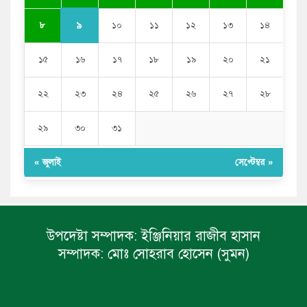
৯
৮
১০
১১
১২
১৩
১৪
১৫
১৬
১৭
১৮
১৯
২০
২১
২২
২৩
২৪
২৫
২৬
২৭
২৮
২৯
৩০
৩১
« জুলাই
সেপ্টেম্বর »
উপদেষ্টা সম্পাদক:
ইঞ্জিনিয়ার রাজীব হাসান
সম্পাদক:
মোঃ সোহরাব হোসেন (সুমন)