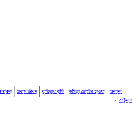
ম্ভাবনা
প্রবাস জীবন
কুমিল্লার কৃষি
কুমিল্লা ভোটের হাওয়া
অন্যান্য
আইন 
মতামত
কুমিল্ল
বিখ্যাত ব
কুমিল্ল