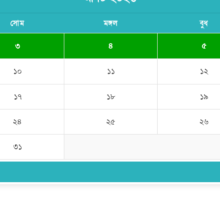
সোম
মঙ্গল
বুধ
৩
৪
৫
১০
১১
১২
১৭
১৮
১৯
২৪
২৫
২৬
৩১
উপদেষ্টা সম্পাদক:
ইঞ্জিনিয়ার রাজীব হাসান
সম্পাদক:
মোঃ সোহরাব হোসেন (সুমন)