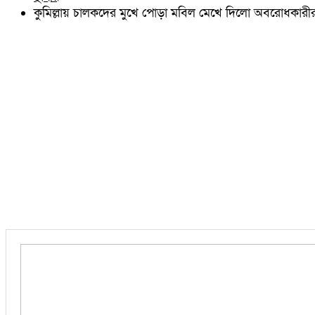
চৌদ্দগ্রাম
কুমিল্লায় চালকদের মুখে পোড়া মবিল মেখে দিলো অবরোধকারীর
নাঙ্গলকোট
মনোহরগঞ্জ
বরুড়া
লালমাই
দাউদকান্দি
চান্দিনা
মুরাদনগর
দেবিদ্বার
হোমনা
তিতাস
মেঘনা