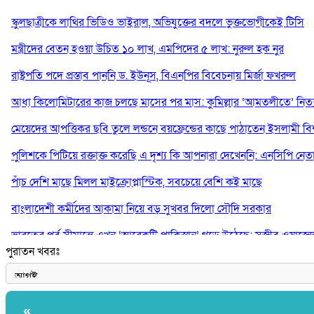
স্কুলছাত্রীকে লাথির ভিডিও ভাইরাল, অভিযুক্তের বদলে ভুক্তভোগীকেই টিসি
মন্ত্রীদের বেতন হওয়া উচিত ১০ লাখ, এমপিদের ৫ লাখ: নুরুল হক নুর
রাষ্ট্রপতি পদে প্রস্তাব পাননি ড. ইউনূস, বিএনপির বিবেচনায় মির্জা ফখরুল
আধা কিলোমিটারের কাজ চলছে মাসের পর মাস: কুমিল্লার ‘আমতলীতে’ নিত্য 
মেয়েদের আপত্তিকর ছবি তুলে লন্ডনে বয়ফ্রেন্ডের কাছে পাঠাতেন ইসলামী বিশ্ব
পুলিশকে পিটিয়ে রক্তাক্ত করেছি এ দৃশ্য কি আপনারা দেখেননি: এনসিপি নেত
পাঁচ দেশি মাছে মিলল মাইক্রোপ্লাস্টিক, সবচেয়ে বেশি কই মাছে
বাংলাদেশী কর্মীদের আকামা নিয়ে বড় সুখবর দিলো সৌদি সরকার
ভারতের পূর্ব সীমান্তে এখন ‘আরেকটি পাকিস্তান’ গড়ে উঠেছে: সজীব ওয়াজে
পুরাতন খবরঃ
সাকিব আল হাসানের বাড়িতে আগুন, পেট্রলবোমা বিস্ফোরণ
«