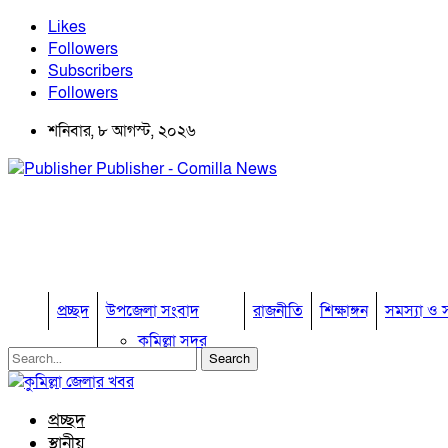
Likes
Followers
Subscribers
Followers
শনিবার, ৮ আগস্ট, ২০২৬
Publisher - Comilla News
প্রচ্ছদ
উপজেলা সংবাদ
রাজনীতি
শিক্ষাঙ্গন
সমস্যা ও স
কুমিল্লা সদর
কুমিল্লা সদর দক্ষিণ
বুড়িচং
ব্রাহ্মণপাড়া
প্রচ্ছদ
লাকসাম
স্থানীয়