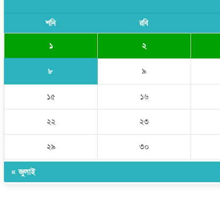
শনি
রবি
১
২
৮
৯
১৫
১৬
২২
২৩
২৯
৩০
« জুলাই