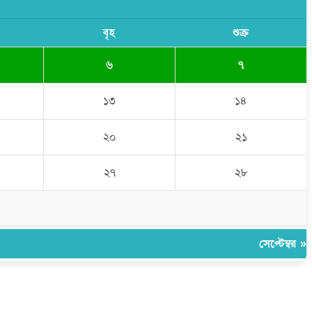
বৃহ
শুক্র
৬
৭
১৩
১৪
২০
২১
২৭
২৮
সেপ্টেম্বর »