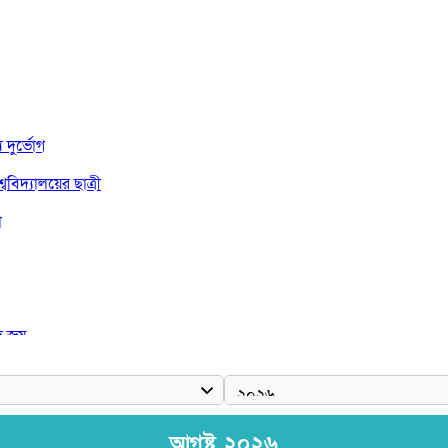
দুর্ভোগ
বিদ্যালয়ের ছাত্রী
া
দ জয়
আগষ্ট ২০২৬