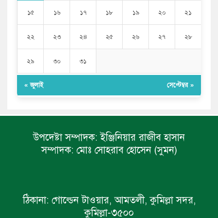
১৫
১৬
১৭
১৮
১৯
২০
২১
২২
২৩
২৪
২৫
২৬
২৭
২৮
২৯
৩০
৩১
« জুলাই
সেপ্টেম্বর »
উপদেষ্টা সম্পাদক:
ইঞ্জিনিয়ার রাজীব হাসান
সম্পাদক:
মোঃ সোহরাব হোসেন (সুমন)
ঠিকানা:
গোল্ডেন টাওয়ার, আমতলী, কুমিল্লা সদর,
কুমিল্লা-৩৫০০