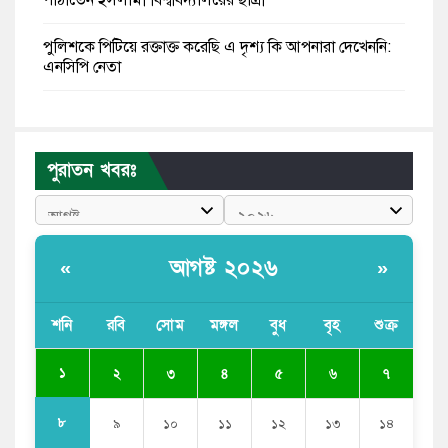
পাঠাতেন ইসলামী বিশ্ববিদ্যালয়ের ছাত্রী
পুলিশকে পিটিয়ে রক্তাক্ত করেছি এ দৃশ্য কি আপনারা দেখেননি:
এনসিপি নেতা
পাঁচ দেশি মাছে মিলল মাইক্রোপ্লাস্টিক, সবচেয়ে বেশি কই মাছে
বাংলাদেশী কর্মীদের আকামা নিয়ে বড় সুখবর দিলো সৌদি
পুরাতন খবরঃ
সরকার
ভারতের পূর্ব সীমান্তে এখন ‘আরেকটি পাকিস্তান’ গড়ে উঠেছে:
সজীব ওয়াজেদ জয়
আগষ্ট ২০২৬
«
»
সাকিব আল হাসানের বাড়িতে আগুন, পেট্রলবোমা বিস্ফোরণ
শনি
রবি
সোম
মঙ্গল
বুধ
বৃহ
শুক্র
যে ডকুমেন্টারিতে আবু সাঈদের ছবি নেই, সেটা কোনো
ডকুমেন্টারি নয়: ভারপ্রাপ্ত রাষ্ট্রপতি
১
২
৩
৪
৫
৬
৭
৮
৯
১০
১১
১২
১৩
১৪