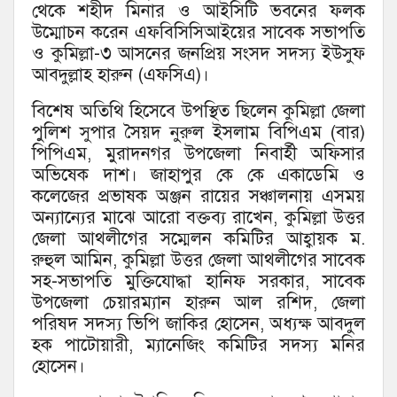
থেকে শহীদ মিনার ও আইসিটি ভবনের ফলক
উম্মোচন করেন এফবিসিসিআইয়ের সাবেক সভাপতি
ও কুমিল্লা-৩ আসনের জনপ্রিয় সংসদ সদস্য ইউসুফ
আবদুল্লাহ হারুন (এফসিএ)।
বিশেষ অতিথি হিসেবে উপস্থিত ছিলেন কুমিল্লা জেলা
পুলিশ সুপার সৈয়দ নুরুল ইসলাম বিপিএম (বার)
পিপিএম, মুরাদনগর উপজেলা নিবার্হী অফিসার
অভিষেক দাশ। জাহাপুর কে কে একাডেমি ও
কলেজের প্রভাষক অঞ্জন রায়ের সঞ্চালনায় এসময়
অন্যান্যের মাঝে আরো বক্তব্য রাখেন, কুমিল্লা উত্তর
জেলা আথলীগের সম্মেলন কমিটির আহ্বায়ক ম.
রুহুল আমিন, কুমিল্লা উত্তর জেলা আথলীগের সাবেক
সহ-সভাপতি মুক্তিযোদ্ধা হানিফ সরকার, সাবেক
উপজেলা চেয়ারম্যান হারুন আল রশিদ, জেলা
পরিষদ সদস্য ভিপি জাকির হোসেন, অধ্যক্ষ আবদুল
হক পাটোয়ারী, ম্যানেজিং কমিটির সদস্য মনির
হোসেন।