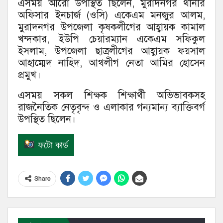
এসময় আরো উপস্থিত ছিলেন, মুরাদনগর থানার
অফিসার ইনচার্জ (ওসি) একেএম মনজুর আলম,
মুরাদনগর উপজেলা কৃষকলীগের আহ্বায়ক কামাল
খন্দকার, ইউপি চেয়ারম্যান একেএম সফিকুল
ইসলাম, উপজেলা ছাত্রলীগের আহ্বায়ক ফয়সাল
আহাম্মেদ নাহিদ, আথলীগ নেতা আমির হোসেন
প্রমুখ।
এসময় সকল শিক্ষক শিক্ষার্থী অভিভাবকসহ
রাজনৈতিক নেতৃবৃন্দ ও এলাকার গন্যমান্য ব্যাক্তিবর্গ
উপস্থিত ছিলেন।
ফটো কার্ড
Share