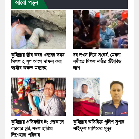
আরো পড়ুন
কুমিল্লায় স্ত্রীর কবর খননের সময়
চর দখল নিয়ে সংঘর্ষ, মেঘনা
মিলল ২ যুগ আগে দাফন করা
নদীতে মিলল নারীর টেঁটাবিদ্ধ
স্বামীর অক্ষত মরদেহ
লাশ
কুমিল্লায় প্রতিবন্ধীর টং দোকানে
কুমিল্লার অতিরিক্ত পুলিশ সুপার
বারবার চুরি, সম্বল হারিয়ে
সাইফুল মালিকের মৃত্যু
দিশেহারা পরিবার