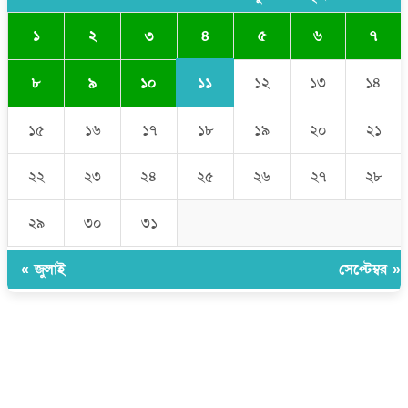
৪
১
২
৩
৫
৬
৭
১১
৮
৯
১০
১২
১৩
১৪
১৫
১৬
১৭
১৮
১৯
২০
২১
২২
২৩
২৪
২৫
২৬
২৭
২৮
২৯
৩০
৩১
« জুলাই
সেপ্টেম্বর »
উপদেষ্টা সম্পাদক:
ইঞ্জিনিয়ার রাজীব হাসান
সম্পাদক:
মোঃ সোহরাব হোসেন (সুমন)
ঠিকানা:
গোল্ডেন টাওয়ার, আমতলী, কুমিল্লা সদর, কুমিল্লা-৩৫০০