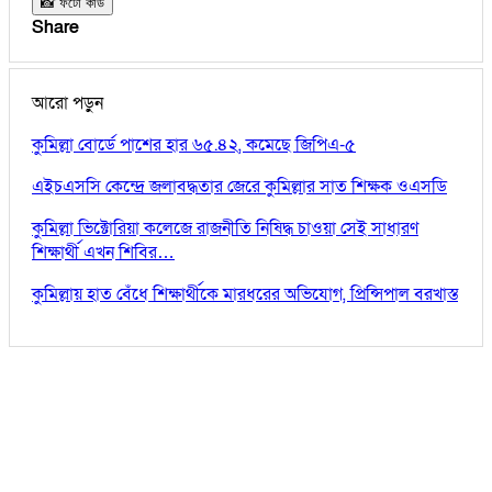
📸 ফটো কার্ড
Share
আরো পড়ুন
কুমিল্লা বোর্ডে পাশের হার ৬৫.৪২, কমেছে জিপিএ-৫
এইচএসসি কেন্দ্রে জলাবদ্ধতার জেরে কুমিল্লার সাত শিক্ষক ওএসডি
কুমিল্লা ভিক্টোরিয়া কলেজে রাজনীতি নিষিদ্ধ চাওয়া সেই সাধারণ
শিক্ষার্থী এখন শিবির…
কুমিল্লায় হাত বেঁধে শিক্ষার্থীকে মারধরের অভিযোগ, প্রিন্সিপাল বরখাস্ত