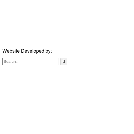
মোবাইল:
+৮৮০১৭১৭৯৬০০৯৭
ইমেইল:
news@dailycomillanews.com
ঠিকানা:
১০৮ হোয়াইট চ্যাপেল রোড, লন্ডন ই১ ১ডিই
মোবাইল:
০৭৪১১৯৩৩২৬১
ইমেইল:
london@dailycomillanews.com
Website Developed by:
TechSmartBD.com