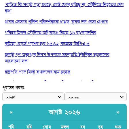
‘বাড়িত কি সবাই পুড়া মরছে, কেউ ফোন ধরিচ্ছু না’ সৌদিতে নিহতের শেষ
কথা
থানার ভেতরে পুলিশ পরিদর্শককে থাপ্পড়, কৃষক দল নেতা গ্রেপ্তার
পরিচয় মিলল সৌদিতে অগ্নিকাণ্ডে নিহত ১৬ বাংলাদেশির
কুমিল্লা বোর্ডে পাশের হার ৬৫.৪২, কমেছে জিপিএ-৫
জুলাই গণ-অভ্যুত্থান দিবস উপলক্ষে ময়নামতি ইউনিয়ন ছাত্রদলের
আলোচনা সভা
রাষ্ট্রপতি পদে মির্জা ফখরুলের নাম চূড়ান্ত
১০০ টাকায় গরুর মাংস দিয়ে ভাত বিক্রেতা ‘ভাইরাল মিজান’ গ্রেপ্তার
পুরাতন খবরঃ
বাংলাদেশি বৃদ্ধকে ধরে নিয়ে যাওয়ার পরে ভারতীয় যুবককে ধরে আনলো
স্থানীয়রা
স্কুলছাত্রীকে লাথির ভিডিও ভাইরাল, অভিযুক্তের বদলে ভুক্তভোগীকেই
আগষ্ট ২০২৬
«
»
টিসি
শনি
রবি
সোম
মঙ্গল
বুধ
বৃহ
শুক্র