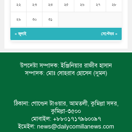
২২
২৩
২৪
২৫
২৬
২৭
২৮
২৯
৩০
৩১
« জুলাই
সেপ্টেম্বর »
উপদেষ্টা সম্পাদক:
ইঞ্জিনিয়ার রাজীব হাসান
সম্পাদক:
মোঃ সোহরাব হোসেন (সুমন)
ঠিকানা:
গোল্ডেন টাওয়ার, আমতলী, কুমিল্লা সদর,
কুমিল্লা-৩৫০০
মোবাইল:
+৮৮০১৭১৭৯৬০০৯৭
ইমেইল:
news@dailycomillanews.com