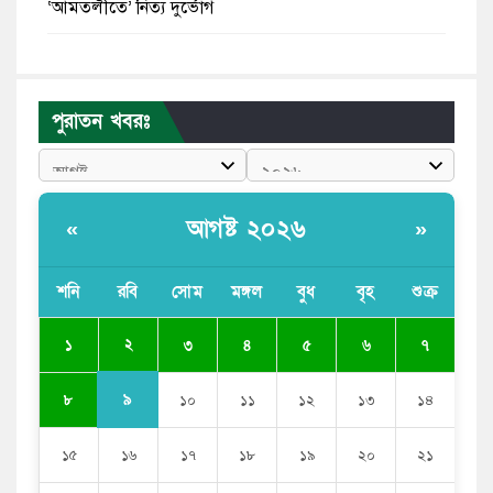
‘আমতলীতে’ নিত্য দুর্ভোগ
মেয়েদের আপত্তিকর ছবি তুলে লন্ডনে বয়ফ্রেন্ডের কাছে
পাঠাতেন ইসলামী বিশ্ববিদ্যালয়ের ছাত্রী
পুরাতন খবরঃ
পুলিশকে পিটিয়ে রক্তাক্ত করেছি এ দৃশ্য কি আপনারা দেখেননি:
এনসিপি নেতা
পাঁচ দেশি মাছে মিলল মাইক্রোপ্লাস্টিক, সবচেয়ে বেশি কই মাছে
আগষ্ট ২০২৬
«
»
বাংলাদেশী কর্মীদের আকামা নিয়ে বড় সুখবর দিলো সৌদি
সরকার
শনি
রবি
সোম
মঙ্গল
বুধ
বৃহ
শুক্র
ভারতের পূর্ব সীমান্তে এখন ‘আরেকটি পাকিস্তান’ গড়ে উঠেছে:
২
১
৩
৪
৫
৬
৭
সজীব ওয়াজেদ জয়
৯
৮
১০
১১
১২
১৩
১৪
১৫
১৬
১৭
১৮
১৯
২০
২১