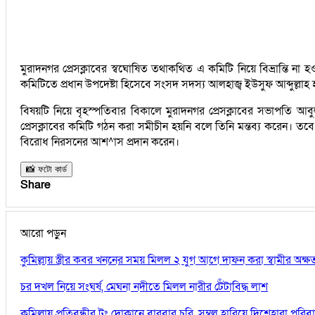
মুরাদনগর প্রেসক্লাবের স্বঘোষিত তথাকথিত এ কমিটি নিয়ে বিভ্রান্তি ন
কমিটিতে প্রধান উপদেষ্টা হিসেবে সংসদ সদস্য আলহাজ্ব ইউসুফ আব্দুল্লাহ 
বিষয়টি নিয়ে বৃহস্পতিবার বিকালে মুরাদনগর প্রেসক্লাবের সভাপতি আ
প্রেসক্লাবের কমিটি গঠন করা সমীচীন হয়নি বলে তিনি মন্তব্য করেন। তবে
বিরোধ নিরসনের আশ^াস প্রদান করেন।
📸 ফটো কার্ড
Share
আরো পড়ুন
কুমিল্লায় স্ত্রীর কবর খননের সময় মিলল ২ যুগ আগে দাফন করা স্বামীর অক্
চর দখল নিয়ে সংঘর্ষ, মেঘনা নদীতে মিলল নারীর টেঁটাবিদ্ধ লাশ
কুমিল্লায় প্রতিবন্ধীর টং দোকানে বারবার চুরি, সম্বল হারিয়ে দিশেহারা পরিব