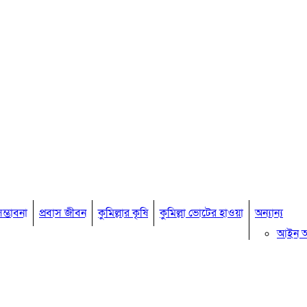
ম্ভাবনা
প্রবাস জীবন
কুমিল্লার কৃষি
কুমিল্লা ভোটের হাওয়া
অন্যান্য
আইন 
মতামত
কুমিল্ল
বিখ্যাত ব
কুমিল্ল