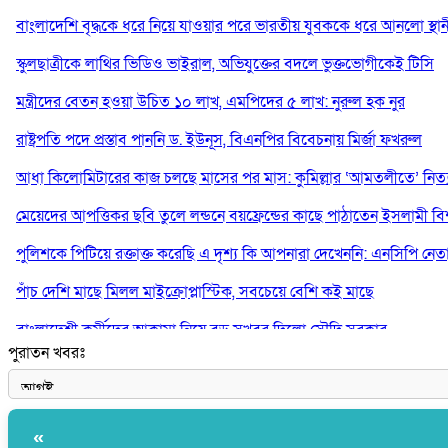
বাংলাদেশি বৃদ্ধকে ধরে নিয়ে যাওয়ার পরে ভারতীয় যুবককে ধরে আনলো স্থান
স্কুলছাত্রীকে লাথির ভিডিও ভাইরাল, অভিযুক্তের বদলে ভুক্তভোগীকেই টিসি
মন্ত্রীদের বেতন হওয়া উচিত ১০ লাখ, এমপিদের ৫ লাখ: নুরুল হক নুর
রাষ্ট্রপতি পদে প্রস্তাব পাননি ড. ইউনূস, বিএনপির বিবেচনায় মির্জা ফখরুল
আধা কিলোমিটারের কাজ চলছে মাসের পর মাস: কুমিল্লার ‘আমতলীতে’ নিত্য 
মেয়েদের আপত্তিকর ছবি তুলে লন্ডনে বয়ফ্রেন্ডের কাছে পাঠাতেন ইসলামী বিশ্ব
পুলিশকে পিটিয়ে রক্তাক্ত করেছি এ দৃশ্য কি আপনারা দেখেননি: এনসিপি নেত
পাঁচ দেশি মাছে মিলল মাইক্রোপ্লাস্টিক, সবচেয়ে বেশি কই মাছে
বাংলাদেশী কর্মীদের আকামা নিয়ে বড় সুখবর দিলো সৌদি সরকার
পুরাতন খবরঃ
ভারতের পূর্ব সীমান্তে এখন ‘আরেকটি পাকিস্তান’ গড়ে উঠেছে: সজীব ওয়াজে
«