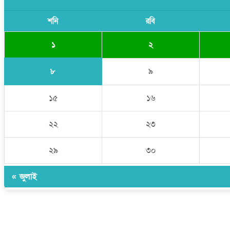
শনি
রবি
১
২
৮
৯
১৫
১৬
২২
২৩
২৯
৩০
« জুলাই