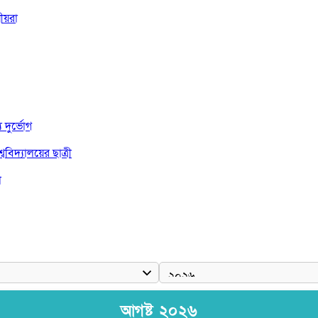
ীয়রা
দুর্ভোগ
বিদ্যালয়ের ছাত্রী
া
দ জয়
আগষ্ট ২০২৬