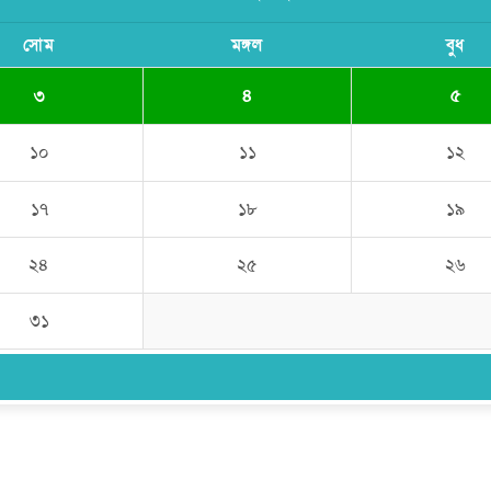
সোম
মঙ্গল
বুধ
৩
৪
৫
১০
১১
১২
১৭
১৮
১৯
২৪
২৫
২৬
৩১
উপদেষ্টা সম্পাদক:
ইঞ্জিনিয়ার রাজীব হাসান
সম্পাদক:
মোঃ সোহরাব হোসেন (সুমন)