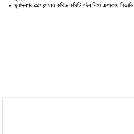
চৌদ্দগ্রাম
মুরাদনগর প্রেসক্লাবের কথিত কমিটি গঠন নিয়ে এলাকায় বিভ্রান্তি
নাঙ্গলকোট
মনোহরগঞ্জ
বরুড়া
লালমাই
দাউদকান্দি
চান্দিনা
মুরাদনগর
দেবিদ্বার
হোমনা
তিতাস
মেঘনা