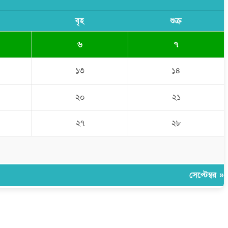
বৃহ
শুক্র
৬
৭
১৩
১৪
২০
২১
২৭
২৮
সেপ্টেম্বর »