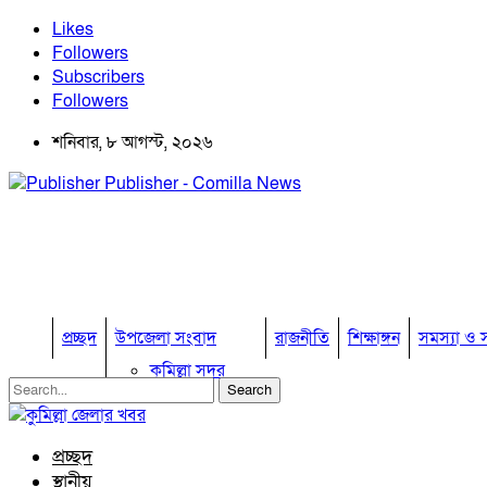
Likes
Followers
Subscribers
Followers
শনিবার, ৮ আগস্ট, ২০২৬
Publisher - Comilla News
প্রচ্ছদ
উপজেলা সংবাদ
রাজনীতি
শিক্ষাঙ্গন
সমস্যা ও স
কুমিল্লা সদর
কুমিল্লা সদর দক্ষিণ
বুড়িচং
ব্রাহ্মণপাড়া
প্রচ্ছদ
লাকসাম
স্থানীয়