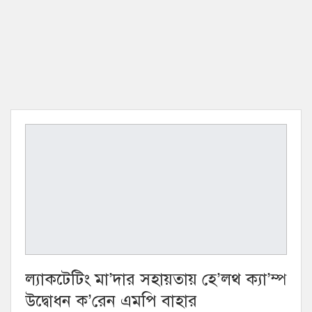
ল্যাকটেটিং মা’দার সহায়তায় হে’লথ ক্যা’ম্প
উদ্বোধন ক’রেন এমপি বাহার