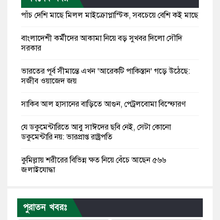
পাঁচ দেশি মাছে মিলল মাইক্রোপ্লাস্টিক, সবচেয়ে বেশি কই মাছে
বাংলাদেশী কর্মীদের আকামা নিয়ে বড় সুখবর দিলো সৌদি
সরকার
ভারতের পূর্ব সীমান্তে এখন ‘আরেকটি পাকিস্তান’ গড়ে উঠেছে:
সজীব ওয়াজেদ জয়
সাকিব আল হাসানের বাড়িতে আগুন, পেট্রলবোমা বিস্ফোরণ
যে ডকুমেন্টারিতে আবু সাঈদের ছবি নেই, সেটা কোনো
ডকুমেন্টারি নয়: ভারপ্রাপ্ত রাষ্ট্রপতি
কুমিল্লায় শরীরের বিভিন্ন ক্ষত নিয়ে বেঁচে আছেন ৫৬৬
জুলাইযোদ্ধা
তারেক রহমান ক্ষমতায় থাকবেন না, পতন শুরু হয়ে গেছে:
পাটওয়ারী
পুরাতন খবরঃ