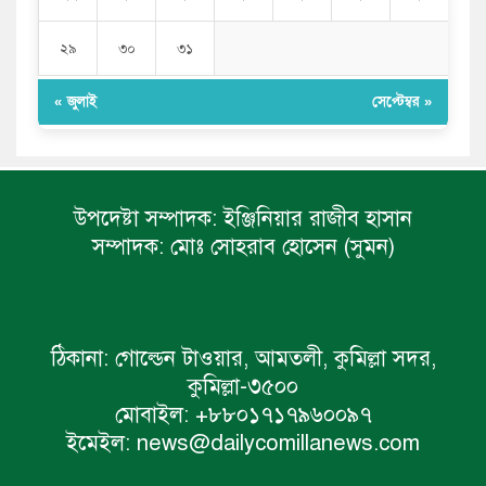
২৯
৩০
৩১
« জুলাই
সেপ্টেম্বর »
উপদেষ্টা সম্পাদক:
ইঞ্জিনিয়ার রাজীব হাসান
সম্পাদক:
মোঃ সোহরাব হোসেন (সুমন)
ঠিকানা:
গোল্ডেন টাওয়ার, আমতলী, কুমিল্লা সদর,
কুমিল্লা-৩৫০০
মোবাইল:
+৮৮০১৭১৭৯৬০০৯৭
ইমেইল:
news@dailycomillanews.com