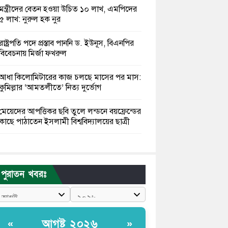
মন্ত্রীদের বেতন হওয়া উচিত ১০ লাখ, এমপিদের
৫ লাখ: নুরুল হক নুর
রাষ্ট্রপতি পদে প্রস্তাব পাননি ড. ইউনূস, বিএনপির
বিবেচনায় মির্জা ফখরুল
আধা কিলোমিটারের কাজ চলছে মাসের পর মাস:
কুমিল্লার ‘আমতলীতে’ নিত্য দুর্ভোগ
মেয়েদের আপত্তিকর ছবি তুলে লন্ডনে বয়ফ্রেন্ডের
কাছে পাঠাতেন ইসলামী বিশ্ববিদ্যালয়ের ছাত্রী
পুলিশকে পিটিয়ে রক্তাক্ত করেছি এ দৃশ্য কি
আপনারা দেখেননি: এনসিপি নেতা
পুরাতন খবরঃ
পাঁচ দেশি মাছে মিলল মাইক্রোপ্লাস্টিক, সবচেয়ে
বেশি কই মাছে
বাংলাদেশী কর্মীদের আকামা নিয়ে বড় সুখবর
আগষ্ট ২০২৬
«
»
দিলো সৌদি সরকার