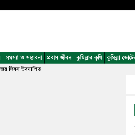
ন
সমস্যা ও সম্ভাবনা
প্রবাস জীবন
কুমিল্লার কৃষি
কুমিল্লা ভোটে
য় বিজয় দিবস উদযাপিত