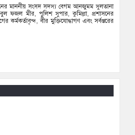
নের মাননীয় সংসদ সদস্য বেগম আনজুমম সুলতানা
বুল ফজল মীর, পুলিশ সুপার, কুমিল্লা, প্রশাসনের
াগের কর্মকর্তাবৃন্দ, বীর মুক্তিযোদ্ধাগণ এবং সর্বস্তরের