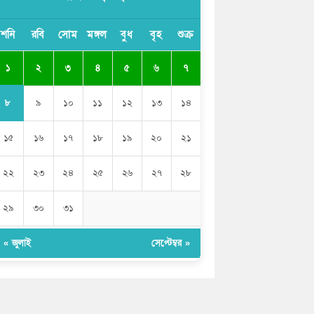
ভারতের পূর্ব সীমান্তে এখন ‘আরেকটি পাকিস্তান’
শনি
রবি
সোম
মঙ্গল
বুধ
বৃহ
শুক্র
গড়ে উঠেছে: সজীব ওয়াজেদ জয়
১
২
৩
৪
৫
৬
৭
সাকিব আল হাসানের বাড়িতে আগুন, পেট্রলবোমা
বিস্ফোরণ
৮
৯
১০
১১
১২
১৩
১৪
১৫
১৬
১৭
১৮
১৯
২০
২১
২২
২৩
২৪
২৫
২৬
২৭
২৮
২৯
৩০
৩১
« জুলাই
সেপ্টেম্বর »