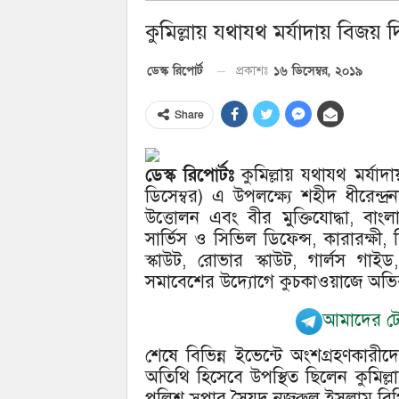
কুমিল্লায় যথাযথ মর্যাদায় বিজয়
১৬ ডিসেম্বর, ২০১৯
ডেস্ক রিপোর্ট
প্রকাশঃ
Share
ডেস্ক রিপোর্টঃ
কুমিল্লায় যথাযথ মর্য
ডিসেম্বর) এ উপলক্ষ্যে শহীদ ধীরেন্দ্
উত্তোলন এবং বীর মুক্তিযোদ্ধা, বা
সার্ভিস ও সিভিল ডিফেন্স, কারারক্ষী, ব
স্কাউট, রোভার স্কাউট, গার্লস গা
সমাবেশের উদ্যোগে কুচকাওয়াজে অভিবাদন
আমাদের টেল
শেষে বিভিন্ন ইভেন্টে অংশগ্রহণকারীদে
অতিথি হিসেবে উপস্থিত ছিলেন কুমি
পুলিশ সুপার সৈয়দ নজরুল ইসলাম বিপি