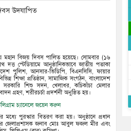
 দিবস উদযাপিত
াদায় মহান বিজয় দিবস পালিত হয়েছে। সোমবার (১৬
রনাথ দত্ত স্টেডিয়ামে আনুষ্ঠানিকভাবে জাতীয় পতাকা
ংলাদেশ পুলিশ, আনসার-ভিডিপি, বিএনসিসি, ফায়ার
িভিন্ন শিক্ষা প্রতিষ্ঠান, সামাজিক সংগঠন, বাংলাদেশ
ইড, সরকারি শিশু সদন, খেলাধর, কচিকাঁচা মেলার
 গ্রহণ, শরীরচর্চা প্রদর্শনী অনুষ্ঠিত হয়।
িগ্রাম চ্যানেলে জয়েন করুন
র মধ্যে পুরস্কার বিতরণ করা হয়। অনুষ্ঠানে প্রধান
ল্লার জেলাপ্রশাসক জনাব মোঃ আবুল ফজল মীর এবং
ম, পিপিএম (বার) কুমিল্লা।