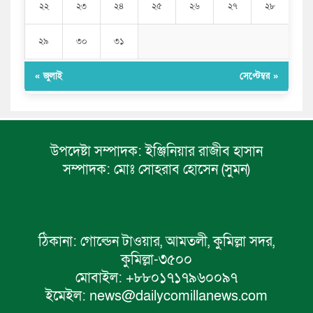
২২
২৩
২৪
২৫
২৬
২৭
২৮
২৯
৩০
৩১
« জুলাই
সেপ্টেম্বর »
উপদেষ্টা সম্পাদক:
ইঞ্জিনিয়ার রাজীব হাসান
সম্পাদক:
মোঃ সোহরাব হোসেন (সুমন)
ঠিকানা:
গোল্ডেন টাওয়ার, আমতলী, কুমিল্লা সদর,
কুমিল্লা-৩৫০০
মোবাইল:
+৮৮০১৭১৭৯৬০০৯৭
ইমেইল:
news@dailycomillanews.com