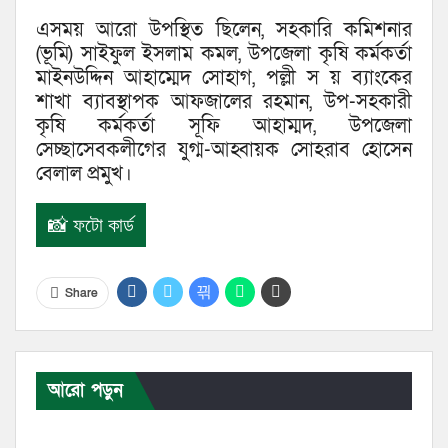
এসময় আরো উপস্থিত ছিলেন, সহকারি কমিশনার
(ভূমি) সাইফুল ইসলাম কমল, উপজেলা কৃষি কর্মকর্তা
মাইনউদ্দিন আহাম্মেদ সোহাগ, পল্লী স য় ব্যাংকের
শাখা ব্যাবস্থাপক আফজালের রহমান, উপ-সহকারী
কৃষি কর্মকর্তা সূফি আহাম্মদ, উপজেলা
সেচ্ছাসেবকলীগের যুগ্ম-আহ্বায়ক সোহরাব হোসেন
বেলাল প্রমুখ।
📸 ফটো কার্ড
Share
আরো পড়ুন