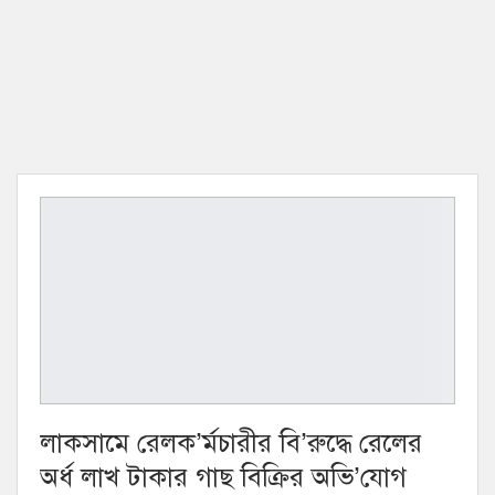
লাকসামে রেলক’র্মচারীর বি’রুদ্ধে রেলের
অর্ধ লাখ টাকার গাছ বিক্রির অভি’যোগ