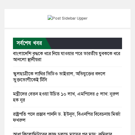
সর্বশেষ খবর
বাংলাদেশি বৃদ্ধকে ধরে নিয়ে যাওয়ার পরে ভারতীয় যুবককে ধরে
আনলো স্থানীয়রা
স্কুলছাত্রীকে লাথির ভিডিও ভাইরাল, অভিযুক্তের বদলে
ভুক্তভোগীকেই টিসি
মন্ত্রীদের বেতন হওয়া উচিত ১০ লাখ, এমপিদের ৫ লাখ: নুরুল
হক নুর
রাষ্ট্রপতি পদে প্রস্তাব পাননি ড. ইউনূস, বিএনপির বিবেচনায় মির্জা
ফখরুল
আধা কিলোমিটারের কাজ চলছে মাসের পর মাস: কুমিল্লার