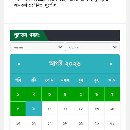
‘আমতলীতে’ নিত্য দুর্ভোগ
মেয়েদের আপত্তিকর ছবি তুলে লন্ডনে বয়ফ্রেন্ডের কাছে
পাঠাতেন ইসলামী বিশ্ববিদ্যালয়ের ছাত্রী
পুরাতন খবরঃ
পুলিশকে পিটিয়ে রক্তাক্ত করেছি এ দৃশ্য কি আপনারা দেখেননি:
এনসিপি নেতা
পাঁচ দেশি মাছে মিলল মাইক্রোপ্লাস্টিক, সবচেয়ে বেশি কই মাছে
আগষ্ট ২০২৬
«
»
বাংলাদেশী কর্মীদের আকামা নিয়ে বড় সুখবর দিলো সৌদি
সরকার
শনি
রবি
সোম
মঙ্গল
বুধ
বৃহ
শুক্র
ভারতের পূর্ব সীমান্তে এখন ‘আরেকটি পাকিস্তান’ গড়ে উঠেছে:
২
১
৩
৪
৫
৬
৭
সজীব ওয়াজেদ জয়
৯
৮
১০
১১
১২
১৩
১৪
১৫
১৬
১৭
১৮
১৯
২০
২১