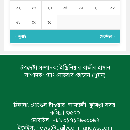
২২
২৩
২৪
২৫
২৬
২৭
২৮
২৯
৩০
৩১
« জুলাই
সেপ্টেম্বর »
উপদেষ্টা সম্পাদক:
ইঞ্জিনিয়ার রাজীব হাসান
সম্পাদক:
মোঃ সোহরাব হোসেন (সুমন)
ঠিকানা:
গোল্ডেন টাওয়ার, আমতলী, কুমিল্লা সদর,
কুমিল্লা-৩৫০০
মোবাইল:
+৮৮০১৭১৭৯৬০০৯৭
ইমেইল:
news@dailycomillanews.com