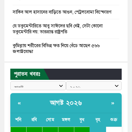
সাকিব আল হাসানের বাড়িতে আগুন, পেট্রলবোমা বিস্ফোরণ
যে ডকুমেন্টারিতে আবু সাঈদের ছবি নেই, সেটা কোনো
ডকুমেন্টারি নয়: ভারপ্রাপ্ত রাষ্ট্রপতি
কুমিল্লায় শরীরের বিভিন্ন ক্ষত নিয়ে বেঁচে আছেন ৫৬৬
জুলাইযোদ্ধা
তারেক রহমান ক্ষমতায় থাকবেন না, পতন শুরু হয়ে গেছে:
পাটওয়ারী
পুরাতন খবরঃ
শেখ হাসিনাকে আর রাখতে চাচ্ছে না ভারত: আসিফ মাহমুদ
জুলাই কোনো শ্রেণি বা গোষ্ঠীর নয়, এটি সর্বস্তরের মানুষের: ড.
আগষ্ট ২০২৬
«
»
ইউনূস
আলিয়া মাদ্রাসায় ছাত্রদল-শিবির সংঘর্ষ, হাতে পাইপ মাথায়
শনি
রবি
সোম
মঙ্গল
বুধ
বৃহ
শুক্র
হেলমেট পড়ে মাঠে যুবদল নেতা নয়ন