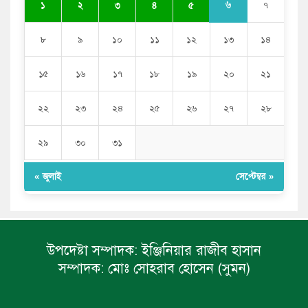
৬
১
২
৩
৪
৫
৭
৮
৯
১০
১১
১২
১৩
১৪
১৫
১৬
১৭
১৮
১৯
২০
২১
২২
২৩
২৪
২৫
২৬
২৭
২৮
২৯
৩০
৩১
« জুলাই
সেপ্টেম্বর »
উপদেষ্টা সম্পাদক:
ইঞ্জিনিয়ার রাজীব হাসান
সম্পাদক:
মোঃ সোহরাব হোসেন (সুমন)