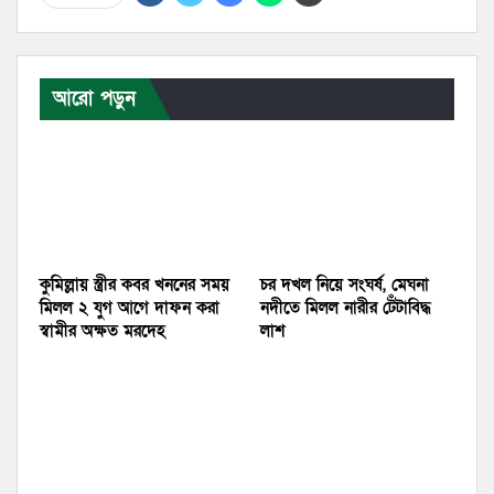
আরো পড়ুন
কুমিল্লায় স্ত্রীর কবর খননের সময়
চর দখল নিয়ে সংঘর্ষ, মেঘনা
মিলল ২ যুগ আগে দাফন করা
নদীতে মিলল নারীর টেঁটাবিদ্ধ
স্বামীর অক্ষত মরদেহ
লাশ