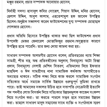
মঞ্জুর রহমান, প্রচার সম্পাদক আনোয়ার হোসেন,
নির্বাহী সদস্য হাসানুল কবির সোহেল, গিয়াস উদ্দিন, মনির হোসেন,
হেলাল উদ্দিন, আবুল কালাম, এহতেশামুল হক জাবেদ উপস্থিত
ছিলেন।অনুষ্ঠান সঞ্চালণা করেন ফাউন্ডেশনের যুগ্ম সম্পাদক মোহাম্মদ
গোলজার হোসেন।
প্রধান অতিথি হিসেবে উপস্থিত থাকার কথা ছিল ফাউন্ডেশন প্রধান
উপদেষ্টা মেজর জেনারেল মোস্তাফিজুর রহমান।অসুস্থতার কারণে
উপস্থিত হতে পারেনি। তার জন্য দোয়া কামনা করা হয়।
সাধারণ সম্পাদক আলমগীর হোসেন বলেন, প্রতিবছরের ন্যায় শিক্ষা
সামগ্রী, শীত বস্ত্র, অন্ধ প্রতিবন্ধীদের অনুদান, বিনামূল্যে অটো রিক্সা
প্রদান, বিনামূল্যে সেলাই মেশিন বিতরণ, এতিমদের নিয়ে ইফতার
মাহফিল ও ঈদ সামগ্রীসহ নানা সামাজিক কর্মকান্ড আগামীতেও
অব্যাহত থাকবে। সঠিক লক্ষ্য নিয়ে কাজ করলে সামাজিক সংগঠন
সত্যিকার অর্থে সমাজে সার্বিক উন্নয়নে গুরুত্বপূর্ণ ভূমিকা রাখতে
পারে। তাই আমাদের সকালর উচিত হবে সভাপতি সেক্রেটারী ইত্যাদি
পদ পদবীর লোভ বিসর্জন দিয়ে সত্যিকার উন্নয়নমূলক কাজেন সংকল্প
নিয়ে সংগঠন করা। তা করতে পারলে সম্ভব হবে সমাজের উন্নয়ন
করা। তাহলে সাধারণ মানুষ সম্মানের সাথে ব্যক্তি ও সংগঠনকে স্মরণ