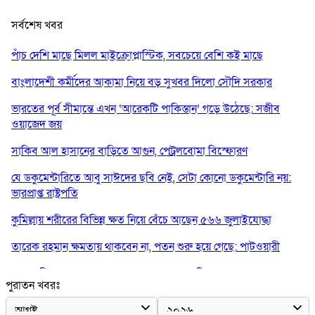
সর্বশেষ খবর
পাঁচ দেশি মাছে মিলল মাইক্রোপ্লাস্টিক, সবচেয়ে বেশি কই মাছে
বাংলাদেশী কর্মীদের আকামা নিয়ে বড় সুখবর দিলো সৌদি সরকার
ভারতের পূর্ব সীমান্তে এখন ‘আরেকটি পাকিস্তান’ গড়ে উঠেছে: সজীব
ওয়াজেদ জয়
সাকিব আল হাসানের বাড়িতে আগুন, পেট্রলবোমা বিস্ফোরণ
যে ডকুমেন্টারিতে আবু সাঈদের ছবি নেই, সেটা কোনো ডকুমেন্টারি নয়:
ভারপ্রাপ্ত রাষ্ট্রপতি
কুমিল্লায় শরীরের বিভিন্ন ক্ষত নিয়ে বেঁচে আছেন ৫৬৬ জুলাইযোদ্ধা
তারেক রহমান ক্ষমতায় থাকবেন না, পতন শুরু হয়ে গেছে: পাটওয়ারী
শেখ হাসিনাকে আর রাখতে চাচ্ছে না ভারত: আসিফ মাহমুদ
পুরাতন খবরঃ
জুলাই কোনো শ্রেণি বা গোষ্ঠীর নয়, এটি সর্বস্তরের মানুষের: ড. ইউনূস