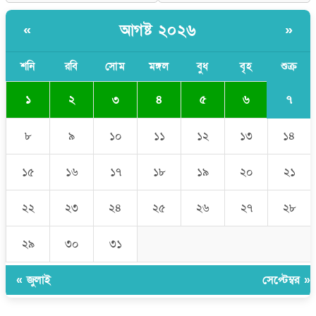
আলিয়া মাদ্রাসায় ছাত্রদল-শিবির সংঘর্ষ, হাতে পাইপ মাথায় হেলমেট পড়ে
মাঠে যুবদল নেতা নয়ন
আগষ্ট ২০২৬
«
»
শনি
রবি
সোম
মঙ্গল
বুধ
বৃহ
শুক্র
৭
১
২
৩
৪
৫
৬
৮
৯
১০
১১
১২
১৩
১৪
১৫
১৬
১৭
১৮
১৯
২০
২১
২২
২৩
২৪
২৫
২৬
২৭
২৮
২৯
৩০
৩১
« জুলাই
সেপ্টেম্বর »