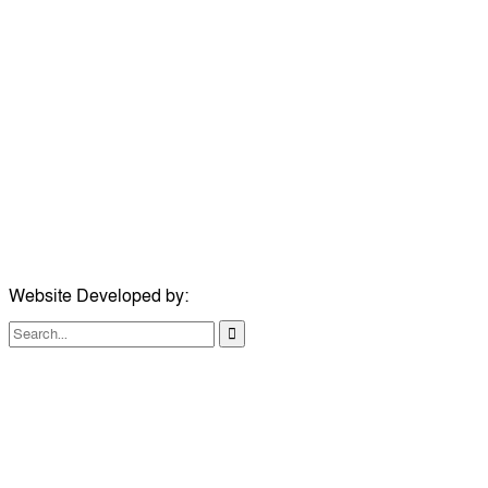
উপদেষ্টা সম্পাদক:
ইঞ্জিনিয়ার রাজীব হাসান
সম্পাদক:
মোঃ সোহরাব হোসেন (সুমন)
ঠিকানা:
গোল্ডেন টাওয়ার, আমতলী, কুমিল্লা সদর, কুমিল্লা-৩৫০০
মোবাইল:
+৮৮০১৭১৭৯৬০০৯৭
ইমেইল:
news@dailycomillanews.com
ঠিকানা:
১০৮ হোয়াইট চ্যাপেল রোড, লন্ডন ই১ ১ডিই
মোবাইল:
০৭৪১১৯৩৩২৬১
ইমেইল:
london@dailycomillanews.com
Website Developed by:
TechSmartBD.com