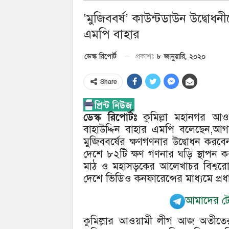
‘মুজিববর্ষ’ কাউন্টডাউন উদ্বোধন
এমপি বাহার
৮ জানুয়ারি, ২০২০
ডেস্ক রিপোর্ট
প্রকাশঃ
Share
ডেস্ক রিপোর্টঃ
কুমিল্লা মহানগর আও
বাহাউদ্দিন বাহার এমপি বলেছেন,আগামী
মুজিববর্ষের ক্ষণগণনার উদ্বোধন করবেন ব
দেশে ৮২টি ক্ষণ গণনার ঘড়ি স্থাপন কর
মাঠ ও মহাসড়কের আলেখাচর বিশ্বরোড
দেশে ভিডিও কনফারেন্সের মাধ্যমে প্রধানমন
আমাদের টেল
কুমিল্লার আওয়ামী লীগ আজ অতীতের