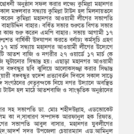
্বোধনী অনুষ্ঠান সফল করার লক্ষ্যে কুমিল্লা মহানগর
ল মঙ্গলবার সন্ধ্যায় কুমিল্লা টাউন হল মিলনায়তনে
্ব করেন কুমিল্লা মহানগর আওয়ামী লীগের সভাপতি
াহাউদ্দিন বাহার। বর্ধিত সভার শুরুতে বিগত সভার
র কাজ শুরু করেন এমপি বাহার। সভায় আগামী ১৭
জন্মশত বার্ষিকী উদযাপন করতে বর্নাঢ্য কর্মসূচি গ্রহণ
ে ১৭ মার্চ সন্ধ্যায় মহানগর আওয়ামী লীগের উদ্যেগে
০ টি আতশ বাজি ও নগরীর ২৭ ওয়ার্ডে ১৭ মার্চ কে
 ফুটানোর সিন্ধান্ত হয়। এছাড়া মহানগর আওয়ামী
্গবন্ধুর ছবি ঝুলিয়ে আলোকসজ্জ্বা করার সিদ্ধান্ত
ী বঙ্গবন্ধুর স্বদেশ প্রত্যাবর্তন দিবসে সকাল সাড়ে
সংগঠনের নেতৃবৃন্দকে নিয়ে নগর উদ্যানে অবস্থিত
ন্ধ্যায় টাউন হল মাঠে আতশবাজি ও সাংস্কৃতিক অনুষ্ঠানের
গের সহ সভাপতি ডা. মোঃ শহীদউল্লাহ, এডভোকেট
ম কা ন,সাধারণ সম্পাদক আরফানুল হক রিফাত,
ের সভাপতি আবুল বাসার, মহানগর যুবলীগের
িদ,আদর্শ সদর উপজেলা চেয়ারম্যান এড.আমিনুল