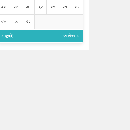
২২
২৩
২৪
২৫
২৬
২৭
২৮
২৯
৩০
৩১
« জুলাই
সেপ্টেম্বর »