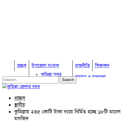
প্রচ্ছদ
উপজেলা সংবাদ
রাজনীতি
শিক্ষাঙ্গন
কুমিল্লা সদর
সমস্যা ও সম্ভাবনা
কুমিল্লা সদর দক্ষিণ
বুড়িচং
প্রবাস জীবন
কুমিল্লার কৃষি
ব্রাহ্মণপাড়া
প্রচ্ছদ
কুমিল্লা ভোটের হাওয়া
লাকসাম
স্থানীয়
চৌদ্দগ্রাম
অন্যান্য
কুমিল্লায় ২৩৫ কোটি টাকা ব্যয়ে নির্মিত হচ্ছে ১৮টি মডেল
নাঙ্গলকোট
মসজিদ
আইন আদালত
মনোহরগঞ্জ
মতামত
বরুড়া
কুমিল্লার ঐতিহ্য