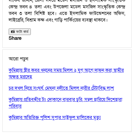
সাকিব জানান, জেলা সদরে মডেল মসজিদ ও ইসলামিক সাংস্কৃতিক
কেন্দ্র ভবন ৪ তলা এবং উপজেলা মডেল মসজিদ সাংস্কৃতিক কেন্দ্র
ভবন ৩ তলা বিশিষ্ট হবে। এতে ইসলামিক ফাউন্ডেশনের অফিস,
লাইব্রেরি, বিশ্রাম কক্ষ এবং গাড়ি পার্কিংয়ের ব্যবস্থা থাকবে।
📸 ফটো কার্ড
Share
আরো পড়ুন
কুমিল্লায় স্ত্রীর কবর খননের সময় মিলল ২ যুগ আগে দাফন করা স্বামীর
অক্ষত মরদেহ
চর দখল নিয়ে সংঘর্ষ, মেঘনা নদীতে মিলল নারীর টেঁটাবিদ্ধ লাশ
কুমিল্লায় প্রতিবন্ধীর টং দোকানে বারবার চুরি, সম্বল হারিয়ে দিশেহারা
পরিবার
কুমিল্লার অতিরিক্ত পুলিশ সুপার সাইফুল মালিকের মৃত্যু