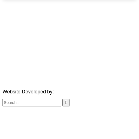
উপদেষ্টা সম্পাদক:
ইঞ্জিনিয়ার রাজীব হাসান
সম্পাদক:
মোঃ সোহরাব হোসেন (সুমন)
ঠিকানা:
গোল্ডেন টাওয়ার, আমতলী, কুমিল্লা সদর, কুমিল্লা-৩৫০০
মোবাইল:
+৮৮০১৭১৭৯৬০০৯৭
ইমেইল:
news@dailycomillanews.com
ঠিকানা:
১০৮ হোয়াইট চ্যাপেল রোড, লন্ডন ই১ ১ডিই
মোবাইল:
০৭৪১১৯৩৩২৬১
ইমেইল:
london@dailycomillanews.com
Website Developed by:
TechSmartBD.com