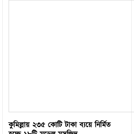
কুমিল্লায় ২৩৫ কোটি টাকা ব্যয়ে নির্মিত
হচ্ছে ১৮টি মডেল মসজিদ