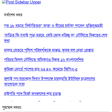
সর্বশেষ খবর
গত ১৮ বছরে ‘নির্যাতিতরা’ ভাতা ও বীরের মর্যাদা পাবেন: মুক্তিযুদ্ধমন্ত্রী
‘বাড়িত কি সবাই পুড়া মরছে, কেউ ফোন ধরিচ্ছু না’ সৌদিতে নিহতের শেষ
কথা
থানার ভেতরে পুলিশ পরিদর্শককে থাপ্পড়, কৃষক দল নেতা গ্রেপ্তার
পরিচয় মিলল সৌদিতে অগ্নিকাণ্ডে নিহত ১৬ বাংলাদেশির
কুমিল্লা বোর্ডে পাশের হার ৬৫.৪২, কমেছে জিপিএ-৫
জুলাই গণ-অভ্যুত্থান দিবস উপলক্ষে ময়নামতি ইউনিয়ন ছাত্রদলের
আলোচনা সভা
রাষ্ট্রপতি পদে মির্জা ফখরুলের নাম চূড়ান্ত
১০০ টাকায় গরুর মাংস দিয়ে ভাত বিক্রেতা ‘ভাইরাল মিজান’ গ্রেপ্তার
পুরাতন খবরঃ