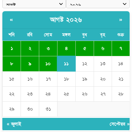
বাংলাদেশি বৃদ্ধকে ধরে নিয়ে যাওয়ার পরে ভারতীয় যুবককে ধরে আনলো
স্থানীয়রা
স্কুলছাত্রীকে লাথির ভিডিও ভাইরাল, অভিযুক্তের বদলে ভুক্তভোগীকেই
আগষ্ট ২০২৬
«
»
টিসি
শনি
রবি
সোম
মঙ্গল
বুধ
বৃহ
শুক্র
৪
১
২
৩
৫
৬
৭
১১
৮
৯
১০
১২
১৩
১৪
১৫
১৬
১৭
১৮
১৯
২০
২১
২২
২৩
২৪
২৫
২৬
২৭
২৮
২৯
৩০
৩১
« জুলাই
সেপ্টেম্বর »