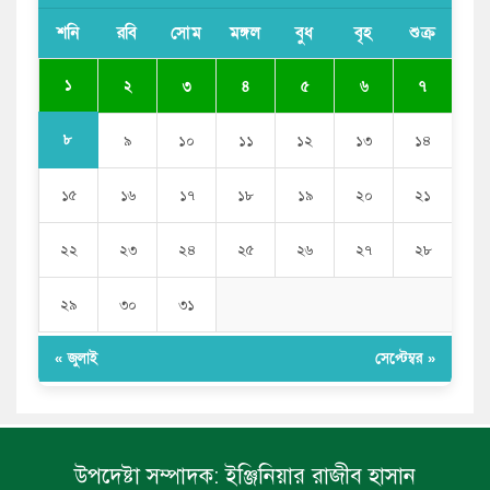
সাকিব আল হাসানের বাড়িতে আগুন, পেট্রলবোমা বিস্ফোরণ
শনি
রবি
সোম
মঙ্গল
বুধ
বৃহ
শুক্র
যে ডকুমেন্টারিতে আবু সাঈদের ছবি নেই, সেটা কোনো
ডকুমেন্টারি নয়: ভারপ্রাপ্ত রাষ্ট্রপতি
১
২
৩
৪
৫
৬
৭
৮
৯
১০
১১
১২
১৩
১৪
১৫
১৬
১৭
১৮
১৯
২০
২১
২২
২৩
২৪
২৫
২৬
২৭
২৮
২৯
৩০
৩১
« জুলাই
সেপ্টেম্বর »
উপদেষ্টা সম্পাদক:
ইঞ্জিনিয়ার রাজীব হাসান