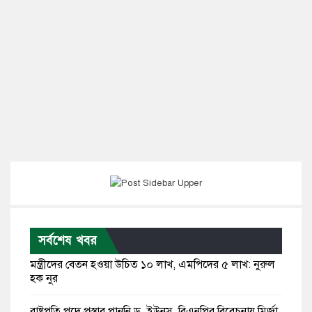
সর্বশেষ খবর
মন্ত্রীদের বেতন হওয়া উচিত ১০ লাখ, এমপিদের ৫ লাখ: নুরুল
হক নুর
রাষ্ট্রপতি পদে প্রস্তাব পাননি ড. ইউনূস, বিএনপির বিবেচনায় মির্জা