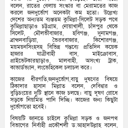
বলেন, রাতের বেলায় সংস্কার বা মেরামতের কাজ
করলে জনদুর্ভোগ অনেকটা কম হতো। উল্লেখ্য
দেশের অন্যতম ব্যস্ততম কুমিল্লা-সিলেট সড়ক পথে
কুমিল্লাছাড়াও চট্টগ্রাম, নোয়াখালী, চাঁদপুর থেকে
সিলেট, মৌলভীবাজার, হবিগঞ্জ, সুনামগঞ্জ,
ব্রাহ্মনবাড়িয়া, ভৈরববাজার, কিশোরগঞ্জ,
ময়ময়নসিংহসহ বিভিন্ন গন্তব্যে প্রতিদিন কয়েক
হাজার যাত্রীবাহী বাস, মাইক্রোবাস,
প্রাইভেটকারছাড়াও, মালবাহী, অসংখ্য ট্রাক,
কাভার্ডভ্যান, লংভেহিকেল চলাচল করে।
কাজের ধীরগতি,জনদুর্ভোগ,বায়ু দুষণের বিষয়ে
ঠিকাদার হাসান মিল্লাত বলেন, দেবিদ্বার ও
বুড়িচংয়ের দুটি স্থানে কাজ চলছে। বায়ু দূষণ রোধে
সড়কে নিয়মিত পানি দিচ্ছি। কাজের জন্য কিছুটা
দুর্ভোগতো হবেই।
বিষয়টি জানতে চাইলে কুমিল্লা সড়ক ও জনপথ
বিভাগের নির্বাহী প্রকৌশলী ড.আহাদউল্লাহ বলেন,