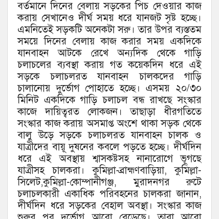
বর্তমানে দিনের বেলায় সড়কের পিচ দেওয়ার কাজ
করায় সেখানেও দীর্ঘ সময় ধরে যানজট সৃষ্ট হচ্ছে।
এমনিতেই সড়কটি অনেকটা সরু। তার উপর ব্যস্ততম
সময়ে দিনের বেলায় কাজ করার সময় একদিকে
যানবাহন আটকে রেখে অন্যদিক থেকে গাড়ি
চলাচলের ব্যবস্থা করায় গত কয়েকদিন ধরে এই
সড়কে চলাচলরত যানবাহন চালকদের গাড়ি
চালানোয় দুর্ভোগ পোহাতে হচ্ছে। এসময় ২০/৩০
মিনিট একদিকে গাড়ি চলাচল বন্ধ রাখছে সংস্কার
কাজে দায়িত্বরত লোকজন। তাছাড়া ধীরগতিতে
সংস্কার কাজ করায় অসমাপ্ত অংশে থাকা সড়ক থেকে
বালু উড়ে সড়কে চলাচলরত যানবাহন চালক ও
যাত্রীদের বায়ূ দুষনের কবলে পড়তে হচ্ছে। দীর্ঘদিন
ধরে এই অবস্থায় শ্বাসকষ্টসহ নানারোগে ভূগছে
যাত্রীসহ চালকরা। কুমিল্লা-ব্রাহ্মণবাড়িয়া, কুমিল্লা-
সিলেট,কুমিল্লা-কোম্পানীগঞ্জ, মুরাদনগর রুটে
চলাচলকারী একাধিক পরিবহনের চালকরা জানান,
দীর্ঘদিন ধরে সড়কের বেহাল অবস্থা। সংস্কার কাজ
শুরুর পর দুর্ভোগ আরো বেড়েছে। তারা আরো