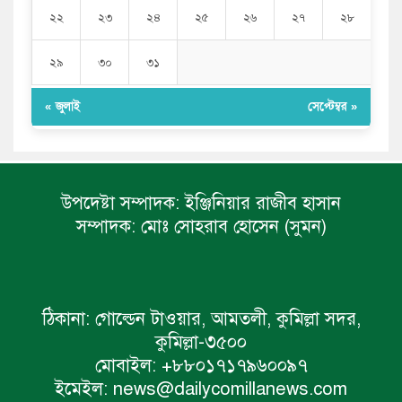
২২
২৩
২৪
২৫
২৬
২৭
২৮
২৯
৩০
৩১
« জুলাই
সেপ্টেম্বর »
উপদেষ্টা সম্পাদক:
ইঞ্জিনিয়ার রাজীব হাসান
সম্পাদক:
মোঃ সোহরাব হোসেন (সুমন)
ঠিকানা:
গোল্ডেন টাওয়ার, আমতলী, কুমিল্লা সদর,
কুমিল্লা-৩৫০০
মোবাইল:
+৮৮০১৭১৭৯৬০০৯৭
ইমেইল:
news@dailycomillanews.com