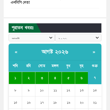
এনসিপি নেতা
পাঁচ দেশি মাছে মিলল মাইক্রোপ্লাস্টিক, সবচেয়ে বেশি কই মাছে
বাংলাদেশী কর্মীদের আকামা নিয়ে বড় সুখবর দিলো সৌদি
পুরাতন খবরঃ
সরকার
ভারতের পূর্ব সীমান্তে এখন ‘আরেকটি পাকিস্তান’ গড়ে উঠেছে:
সজীব ওয়াজেদ জয়
আগষ্ট ২০২৬
«
»
সাকিব আল হাসানের বাড়িতে আগুন, পেট্রলবোমা বিস্ফোরণ
শনি
রবি
সোম
মঙ্গল
বুধ
বৃহ
শুক্র
যে ডকুমেন্টারিতে আবু সাঈদের ছবি নেই, সেটা কোনো
ডকুমেন্টারি নয়: ভারপ্রাপ্ত রাষ্ট্রপতি
৭
১
২
৩
৪
৫
৬
৮
৯
১০
১১
১২
১৩
১৪
১৫
১৬
১৭
১৮
১৯
২০
২১