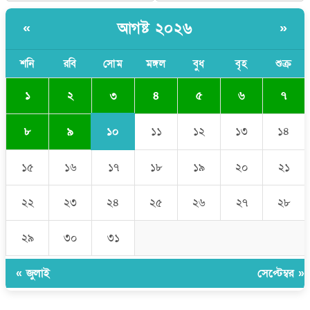
নিত্য দুর্ভোগ
আগষ্ট ২০২৬
«
»
মেয়েদের আপত্তিকর ছবি তুলে লন্ডনে বয়ফ্রেন্ডের কাছে পাঠাতেন ইসলামী
বিশ্ববিদ্যালয়ের ছাত্রী
শনি
রবি
সোম
মঙ্গল
বুধ
বৃহ
শুক্র
৩
১
২
৪
৫
৬
৭
১০
৮
৯
১১
১২
১৩
১৪
১৫
১৬
১৭
১৮
১৯
২০
২১
২২
২৩
২৪
২৫
২৬
২৭
২৮
২৯
৩০
৩১
« জুলাই
সেপ্টেম্বর »