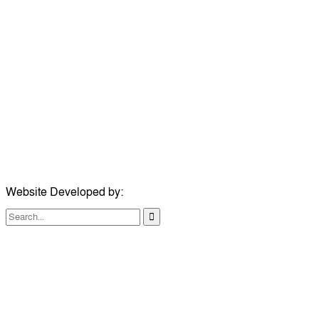
উপদেষ্টা সম্পাদক:
ইঞ্জিনিয়ার রাজীব হাসান
সম্পাদক:
মোঃ সোহরাব হোসেন (সুমন)
ঠিকানা:
গোল্ডেন টাওয়ার, আমতলী, কুমিল্লা সদর, কুমিল্লা-৩৫০০
মোবাইল:
+৮৮০১৭১৭৯৬০০৯৭
ইমেইল:
news@dailycomillanews.com
ঠিকানা:
১০৮ হোয়াইট চ্যাপেল রোড, লন্ডন ই১ ১ডিই
মোবাইল:
০৭৪১১৯৩৩২৬১
ইমেইল:
london@dailycomillanews.com
Website Developed by:
TechSmartBD.com