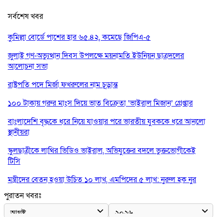
সর্বশেষ খবর
কুমিল্লা বোর্ডে পাশের হার ৬৫.৪২, কমেছে জিপিএ-৫
জুলাই গণ-অভ্যুত্থান দিবস উপলক্ষে ময়নামতি ইউনিয়ন ছাত্রদলের
আলোচনা সভা
রাষ্ট্রপতি পদে মির্জা ফখরুলের নাম চূড়ান্ত
১০০ টাকায় গরুর মাংস দিয়ে ভাত বিক্রেতা ‘ভাইরাল মিজান’ গ্রেপ্তার
বাংলাদেশি বৃদ্ধকে ধরে নিয়ে যাওয়ার পরে ভারতীয় যুবককে ধরে আনলো
স্থানীয়রা
স্কুলছাত্রীকে লাথির ভিডিও ভাইরাল, অভিযুক্তের বদলে ভুক্তভোগীকেই
টিসি
মন্ত্রীদের বেতন হওয়া উচিত ১০ লাখ, এমপিদের ৫ লাখ: নুরুল হক নুর
পুরাতন খবরঃ
রাষ্ট্রপতি পদে প্রস্তাব পাননি ড. ইউনূস, বিএনপির বিবেচনায় মির্জা ফখরুল
আধা কিলোমিটারের কাজ চলছে মাসের পর মাস: কুমিল্লার ‘আমতলীতে’