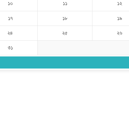
১০
১১
১২
১৭
১৮
১৯
২৪
২৫
২৬
৩১
উপদেষ্টা সম্পাদক:
ইঞ্জিনিয়ার রাজীব হাসান
সম্পাদক:
মোঃ সোহরাব হোসেন (সুমন)
ঠিকানা:
গোল্ডেন টাওয়ার, আমতলী, কুমিল্লা সদর, কুমিল্লা-৩৫০০
মোবাইল:
+৮৮০১৭১৭৯৬০০৯৭
ইমেইল:
news@dailycomillanews.com
ঠিকানা:
১০৮ হোয়াইট চ্যাপেল রোড, লন্ডন ই১ ১ডিই