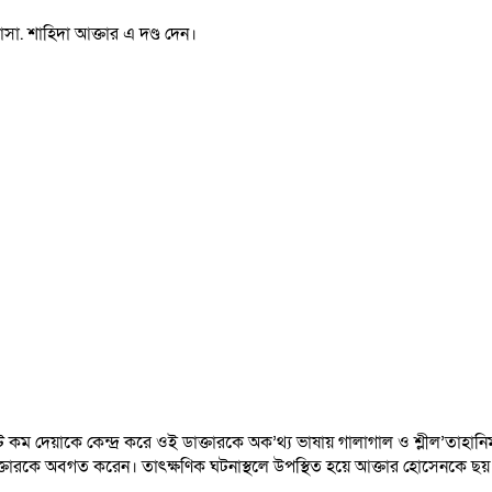
া. শাহিদা আক্তার এ দণ্ড দেন।
ে ভিজিট কম দেয়াকে কেন্দ্র করে ওই ডাক্তারকে অক’থ্য ভাষায় গালাগাল ও শ্লীল
তারকে অবগত করেন। তাৎক্ষণিক ঘটনাস্থলে উপস্থিত হয়ে আক্তার হোসেনকে ছয় 