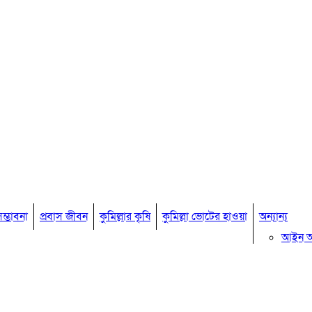
ম্ভাবনা
প্রবাস জীবন
কুমিল্লার কৃষি
কুমিল্লা ভোটের হাওয়া
অন্যান্য
আইন 
মতামত
কুমিল্ল
বিখ্যাত ব
কুমিল্ল