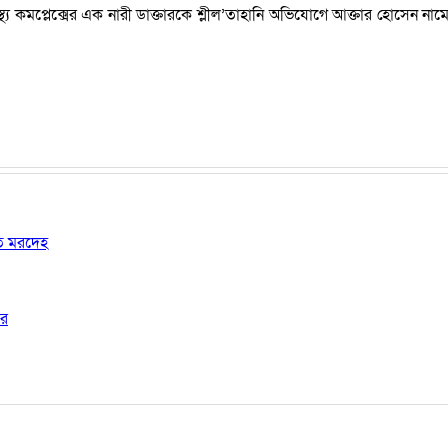
াস্থ্য কমপ্লেক্সের এক নারী ডাক্তারকে শ্লীল’তাহানি অভিযোগে আক্তার হোসেন 
ষত মরদেহ
ার