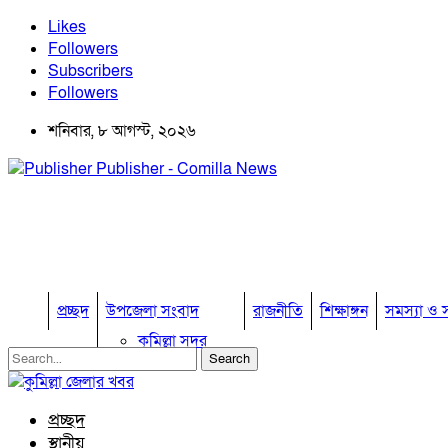
Likes
Followers
Subscribers
Followers
শনিবার, ৮ আগস্ট, ২০২৬
Publisher - Comilla News
প্রচ্ছদ
উপজেলা সংবাদ
রাজনীতি
শিক্ষাঙ্গন
সমস্যা ও স
কুমিল্লা সদর
কুমিল্লা সদর দক্ষিণ
বুড়িচং
ব্রাহ্মণপাড়া
প্রচ্ছদ
লাকসাম
স্থানীয়