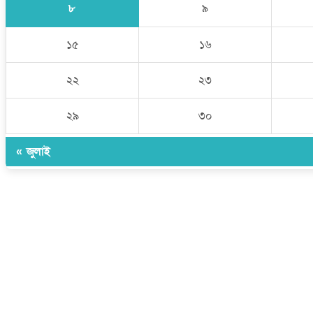
৮
৯
১৫
১৬
২২
২৩
২৯
৩০
« জুলাই