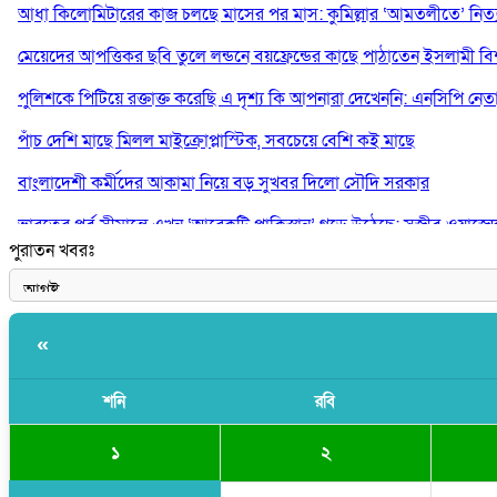
আধা কিলোমিটারের কাজ চলছে মাসের পর মাস: কুমিল্লার ‘আমতলীতে’ নিত্য 
মেয়েদের আপত্তিকর ছবি তুলে লন্ডনে বয়ফ্রেন্ডের কাছে পাঠাতেন ইসলামী বিশ্ব
পুলিশকে পিটিয়ে রক্তাক্ত করেছি এ দৃশ্য কি আপনারা দেখেননি: এনসিপি নেত
পাঁচ দেশি মাছে মিলল মাইক্রোপ্লাস্টিক, সবচেয়ে বেশি কই মাছে
বাংলাদেশী কর্মীদের আকামা নিয়ে বড় সুখবর দিলো সৌদি সরকার
ভারতের পূর্ব সীমান্তে এখন ‘আরেকটি পাকিস্তান’ গড়ে উঠেছে: সজীব ওয়াজে
পুরাতন খবরঃ
সাকিব আল হাসানের বাড়িতে আগুন, পেট্রলবোমা বিস্ফোরণ
«
শনি
রবি
১
২