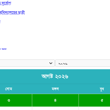
দুর্ভোগ
বিদ্যালয়ের ছাত্রী
া
দ জয়
আগষ্ট ২০২৬
সোম
মঙ্গল
বুধ
৩
৪
৫