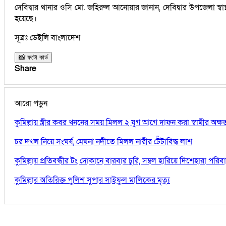
দেবিদ্বার থানার ওসি মো. জহিরুল আনোয়ার জানান, দেবিদ্বার উপজেলা স্ব
হয়েছে।
সূত্রঃ ডেইলি বাংলাদেশ
📸 ফটো কার্ড
Share
আরো পড়ুন
কুমিল্লায় স্ত্রীর কবর খননের সময় মিলল ২ যুগ আগে দাফন করা স্বামীর অক্
চর দখল নিয়ে সংঘর্ষ, মেঘনা নদীতে মিলল নারীর টেঁটাবিদ্ধ লাশ
কুমিল্লায় প্রতিবন্ধীর টং দোকানে বারবার চুরি, সম্বল হারিয়ে দিশেহারা পরিব
কুমিল্লার অতিরিক্ত পুলিশ সুপার সাইফুল মালিকের মৃত্যু