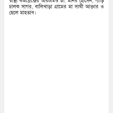
স্বাস্থ্য কমপ্লেক্সের আরএমও ডা. মনির হোসেন, গাড়ি
চালক সাগর, বালিখাড়া গ্রামের মা সাথী আক্তার ও
ছেলে মাহতাব।