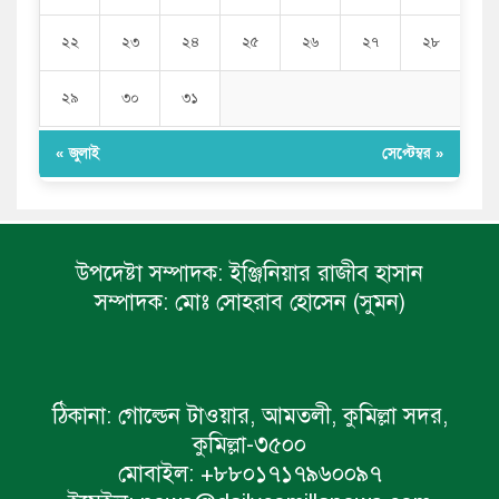
২২
২৩
২৪
২৫
২৬
২৭
২৮
২৯
৩০
৩১
« জুলাই
সেপ্টেম্বর »
উপদেষ্টা সম্পাদক:
ইঞ্জিনিয়ার রাজীব হাসান
সম্পাদক:
মোঃ সোহরাব হোসেন (সুমন)
ঠিকানা:
গোল্ডেন টাওয়ার, আমতলী, কুমিল্লা সদর,
কুমিল্লা-৩৫০০
মোবাইল:
+৮৮০১৭১৭৯৬০০৯৭