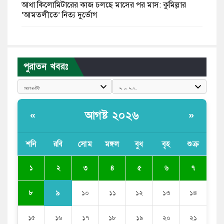
আধা কিলোমিটারের কাজ চলছে মাসের পর মাস: কুমিল্লার
‘আমতলীতে’ নিত্য দুর্ভোগ
মেয়েদের আপত্তিকর ছবি তুলে লন্ডনে বয়ফ্রেন্ডের কাছে
পাঠাতেন ইসলামী বিশ্ববিদ্যালয়ের ছাত্রী
পুরাতন খবরঃ
পুলিশকে পিটিয়ে রক্তাক্ত করেছি এ দৃশ্য কি আপনারা দেখেননি:
এনসিপি নেতা
পাঁচ দেশি মাছে মিলল মাইক্রোপ্লাস্টিক, সবচেয়ে বেশি কই মাছে
আগষ্ট ২০২৬
«
»
বাংলাদেশী কর্মীদের আকামা নিয়ে বড় সুখবর দিলো সৌদি
সরকার
শনি
রবি
সোম
মঙ্গল
বুধ
বৃহ
শুক্র
ভারতের পূর্ব সীমান্তে এখন ‘আরেকটি পাকিস্তান’ গড়ে উঠেছে:
২
১
৩
৪
৫
৬
৭
সজীব ওয়াজেদ জয়
৯
৮
১০
১১
১২
১৩
১৪
১৫
১৬
১৭
১৮
১৯
২০
২১