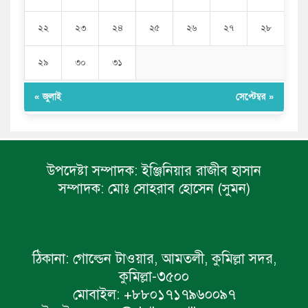
২২
২৩
২৪
২৫
২৬
২৭
২৮
২৯
৩০
৩১
« জুলাই
সেপ্টেম্বর »
উপদেষ্টা সম্পাদক:
ইঞ্জিনিয়ার রাজীব হাসান
সম্পাদক:
মোঃ সোহরাব হোসেন (সুমন)
ঠিকানা:
গোল্ডেন টাওয়ার, আমতলী, কুমিল্লা সদর,
কুমিল্লা-৩৫০০
মোবাইল:
+৮৮০১৭১৭৯৬০০৯৭