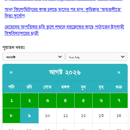
আধা কিলোমিটারের কাজ চলছে মাসের পর মাস: কুমিল্লার ‘আমতলীতে’
নিত্য দুর্ভোগ
মেয়েদের আপত্তিকর ছবি তুলে লন্ডনে বয়ফ্রেন্ডের কাছে পাঠাতেন ইসলামী
বিশ্ববিদ্যালয়ের ছাত্রী
পুলিশকে পিটিয়ে রক্তাক্ত করেছি এ দৃশ্য কি আপনারা দেখেননি: এনসিপি
পুরাতন খবরঃ
নেতা
পাঁচ দেশি মাছে মিলল মাইক্রোপ্লাস্টিক, সবচেয়ে বেশি কই মাছে
আগষ্ট ২০২৬
«
»
বাংলাদেশী কর্মীদের আকামা নিয়ে বড় সুখবর দিলো সৌদি সরকার
ভারতের পূর্ব সীমান্তে এখন ‘আরেকটি পাকিস্তান’ গড়ে উঠেছে: সজীব
শনি
রবি
সোম
মঙ্গল
বুধ
বৃহ
শুক্র
ওয়াজেদ জয়
২
১
৩
৪
৫
৬
৭
৯
৮
১০
১১
১২
১৩
১৪