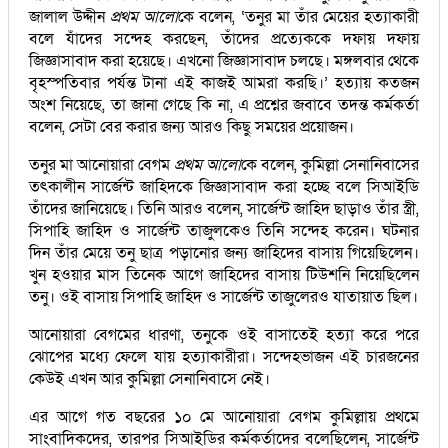
জালাল উদ্দীন
প্রথম আলো
কে বলেন, ‘তনুর মা তাঁর মেয়ের হত্যাকারী
বলে যাঁদের সন্দেহ করছেন, তাঁদের প্রত্যেককে দফায় দফায়
জিজ্ঞাসাবাদ করা হয়েছে। এখনো জিজ্ঞাসাবাদ চলছে। মঙ্গলবার থেকে
বৃহস্পতিবার পর্যন্ত টানা এই কাজই আমরা করছি।’ হত্যায় কতজন
অংশ নিয়েছে, তা জানা গেছে কি না, এ প্রশ্নের জবাবে তদন্ত কর্মকর্তা
বলেন, সেটা বের করার জন্য আরও কিছু সময়ের প্রয়োজন।
তনুর মা আনোয়ারা বেগম
প্রথম আলো
কে বলেন, কুমিল্লা সেনানিবাসের
তৎকালীন সার্জেন্ট জাহিদকে জিজ্ঞাসাবাদ করা হচ্ছে বলে সিআইডি
তাঁদের জানিয়েছে। তিনি আরও বলেন, সার্জেন্ট জাহিদ ছাড়াও তাঁর স্ত্রী,
সিপাহি জাহিদ ও সার্জেন্ট তাজুলকেও তিনি সন্দেহ করেন। ঘটনার
দিন তাঁর মেয়ে তনু ছাত্র পড়ানোর জন্য জাহিদের বাসায় গিয়েছিলেন।
খুন হওয়ার মাস তিনেক আগে জাহিদের বাসায় টিউশনি নিয়েছিলেন
তনু। ওই বাসায় সিপাহি জাহিদ ও সার্জেন্ট তাজুলেরও যাতায়াত ছিল।
আনোয়ারা বেগমের ধারণা, তনুকে ওই বাসাতেই হত্যা করে পরে
ঝোপের মধ্যে ফেলে যায় হত্যাকারীরা। সন্দেহভাজন এই চারজনের
কেউই এখন আর কুমিল্লা সেনানিবাসে নেই।
এর আগে গত বছরের ১০ মে আনোয়ারা বেগম কুমিল্লায় প্রথমে
সাংবাদিকদের, তারপর সিআইডির কর্মকর্তাদের বলেছিলেন, সার্জেন্ট