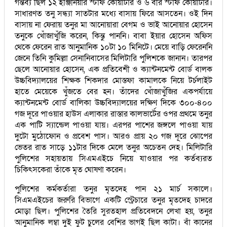
গন্তব্য ছিল ১২ ইঞ্জিনিয়ার স্টাফ কোয়ার্টার ও ৬ বীর স্টাফ কোয়ার্টার।
সাধারণত তনু সন্ধ্যা সাতটার মধ্যে বাসায় ফিরে আসতেন। ওই দিন
বাসায় না ফেরায় তনুর মা আনোয়ারা বেগম ও ভাই আনোয়ার হোসেন
তনুকে খোঁজাখুঁজি করেন, কিন্তু পাননি। বাবা ইয়ার হোসেন অফিস
থেকে ফেরেন রাত আনুমানিক ১০টা ১০ মিনিটে। মেয়ে বাড়ি ফেরেননি
জেনে তিনি কুমিল্লা সেনানিবাসের মিলিটারি পুলিশকে জানান। তারপর
ছেলে আনোয়ার হোসেন, এক প্রতিবেশী ও ক্যান্টনমেন্ট বোর্ড বালক
উচ্চবিদ্যালয়ের শিক্ষক শিকদার মোস্তফা কামালকে নিয়ে টর্চলাইট
হাতে মেয়েকে খুঁজতে বের হন। তাঁদের খোঁজাখুঁজির একপর্যায়ে
ক্যান্টনমেন্ট বোর্ড বালিকা উচ্চবিদ্যালয়ের দক্ষিণ দিকে ৩০০-৪০০
গজ দূরে পাওয়ার হাউস এলাকার রাস্তার কালভার্টের ওপর প্রথমে তনুর
এক পাটি স্যান্ডেল পাওয়া যায়। এরপর পাশের জঙ্গলে পাওয়া যায়
দুটো মুঠোফোন ও প্রবেশ পাস। আরও প্রায় ২০ গজ দূরে ঝোপের
ভেতর রাত সাড়ে ১১টার দিকে মেলে তনুর অচেতন দেহ। মিলিটারি
পুলিশের সহায়তায় সিএমএইচে নিয়ে যাওয়ার পর কর্তব্যরত
চিকিৎসকেরা তাঁকে মৃত ঘোষণা করেন।
পুলিশের কর্মকর্তারা তনুর মৃতদেহ পান ২১ মার্চ সকালে।
সিএমএইচের জরুরি বিভাগে একটি স্ট্রেচারে তনুর মৃতদেহ চাদরে
মোড়া ছিল। পুলিশের তৈরি সুরতহাল প্রতিবেদনে লেখা হয়, তনুর
আনুমানিক লম্বা দুই ফুট চুলের বেশির ভাগই ছিল কাটা। বাঁ কানের