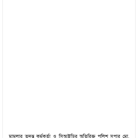
মামলার তদন্ত কর্মকর্তা ও সিআইডির অতিরিক্ত পুলিশ সুপার মো.