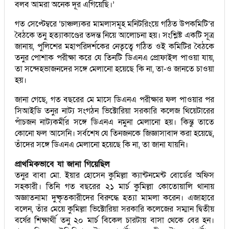
বলব আমরা অনেক দূর এগিয়েছি।’
গত সেপ্টেম্বরে ‘চাঞ্চল্যকর মামলাসমূহ মনিটরিংয়ে গঠিত উপকমিটি’র
বৈঠকে তনু হত্যাকাণ্ডের তদন্ত নিয়ে আলোচনা হয়। সংশ্লিষ্ট একটি সূত্র
জানায়, পুলিশের মহাপরিদর্শকের নেতৃত্বে গঠিত ওই কমিটির বৈঠকে
তনুর পোশাক পরীক্ষা করে যে তিনটি ডিএনএ প্রোফাইল পাওয়া যায়,
তা সন্দেহভাজনদের সঙ্গে মেলানো হয়েছে কি না, তা-ও জানতে চাওয়া
হয়।
জানা গেছে, গত বছরের মে মাসে ডিএনএ পরীক্ষার ফল পাওয়ার পর
সিআইডি তনুর নাট্য সংগঠন ভিক্টোরিয়া সরকারি কলেজ থিয়েটারের
পাঁচজন নাট্যকর্মীর সঙ্গে ডিএনএ নমুনা মেলানো হয়। কিন্তু তাতে
কোনো ফল আসেনি। সর্বশেষ যে তিনজনকে জিজ্ঞাসাবাদ করা হয়েছে,
তাঁদের সঙ্গে ডিএনএ মেলানো হয়েছে কি না, তা জানা যায়নি।
প্রাথমিকভাবে যা জানা গিয়েছিল
তনুর বাবা মো. ইয়ার হোসেন কুমিল্লা ক্যান্টনমেন্ট বোর্ডের অফিস
সহকারী। তিনি গত বছরের ২১ মার্চ কুমিল্লা কোতোয়ালি থানায়
অজ্ঞাতনামা দুষ্কৃতকারীদের বিরুদ্ধে হত্যা মামলা করেন। এজাহারে
বলেন, তাঁর মেয়ে কুমিল্লা ভিক্টোরিয়া সরকারি কলেজের সম্মান দ্বিতীয়
বর্ষের শিক্ষার্থী তনু ২০ মার্চ বিকেল চারটায় বাসা থেকে বের হন।