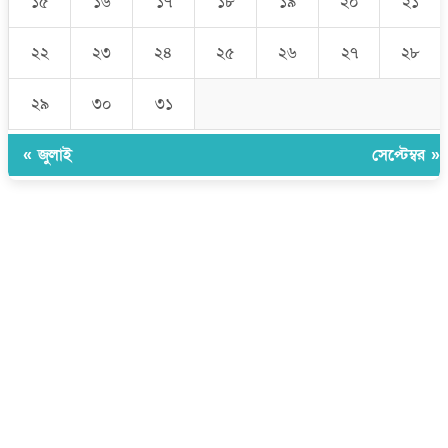
১৫
১৬
১৭
১৮
১৯
২০
২১
২২
২৩
২৪
২৫
২৬
২৭
২৮
২৯
৩০
৩১
« জুলাই
সেপ্টেম্বর »
উপদেষ্টা সম্পাদক:
ইঞ্জিনিয়ার রাজীব হাসান
সম্পাদক:
মোঃ সোহরাব হোসেন (সুমন)
ঠিকানা:
গোল্ডেন টাওয়ার, আমতলী, কুমিল্লা সদর, কুমিল্লা-৩৫০০
মোবাইল:
+৮৮০১৭১৭৯৬০০৯৭
ইমেইল:
news@dailycomillanews.com
ঠিকানা:
১০৮ হোয়াইট চ্যাপেল রোড, লন্ডন ই১ ১ডিই
মোবাইল:
০৭৪১১৯৩৩২৬১
ইমেইল:
london@dailycomillanews.com