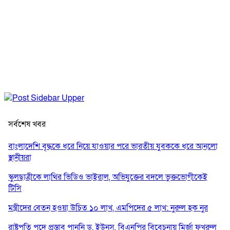
সর্বশেষ খবর
বাংলাদেশি বৃদ্ধকে ধরে নিয়ে যাওয়ার পরে ভারতীয় যুবককে ধরে আনলো
স্থানীয়রা
স্কুলছাত্রীকে লাথির ভিডিও ভাইরাল, অভিযুক্তের বদলে ভুক্তভোগীকেই
টিসি
মন্ত্রীদের বেতন হওয়া উচিত ১০ লাখ, এমপিদের ৫ লাখ: নুরুল হক নুর
রাষ্ট্রপতি পদে প্রস্তাব পাননি ড. ইউনূস, বিএনপির বিবেচনায় মির্জা ফখরুল