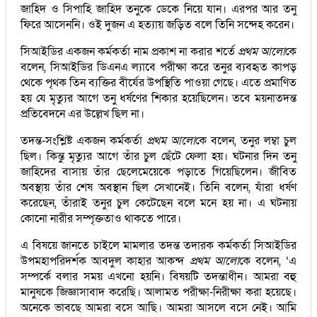
জাহিদ ও সিপাহি জাহিদ তনুকে ডেকে নিয়ে যান। এরপর আর তনু
ফিরে আসেননি। ওই দুজন এ হত্যায় জড়িত বলে তিনি সন্দেহ করেন।
সিআইডির একজন কর্মকর্তা নাম প্রকাশ না করার শর্তে
প্রথম আলো
কে
বলেন, সিআইডির ডিএনএ ল্যাবে পরীক্ষা করে তনুর ব্যবহৃত কাপড়
থেকে পৃথক তিন ব্যক্তির বীর্যের উপস্থিতি পাওয়া গেছে। এতে প্রমাণিত
হয় যে মৃত্যুর আগে তনু ধর্ষণের শিকার হয়েছিলেন। তবে ময়নাতদন্ত
প্রতিবেদনে এর উল্লেখ ছিল না।
তদন্ত-সংশ্লিষ্ট একজন কর্মকর্তা
প্রথম আলো
কে বলেন, তনুর লম্বা চুল
ছিল। কিন্তু মৃত্যুর আগে তাঁর চুল ছেঁটে ফেলা হয়। ঘটনার দিন তনু
জাহিদের বাসায় তাঁর ছেলেমেয়েকে পড়াতে গিয়েছিলেন। জীবিত
অবস্থায় তাঁর শেষ অবস্থান ছিল সেখানেই। তিনি বলেন, যাঁরা ধর্ষণ
করেছেন, তাঁরাই তনুর চুল কেটেছেন বলে মনে হয় না। এ ঘটনায়
কোনো নারীর সম্পৃক্ততাও থাকতে পারে।
এ বিষয়ে জানতে চাইলে মামলার তদন্ত তদারক কর্মকর্তা সিআইডির
উপমহাপরিদর্শক আবদুল কাহার আকন্দ
প্রথম আলো
কে বলেন, ‘এ
সম্পর্কে বলার সময় এখনো হয়নি। বিষয়টি তদন্তাধীন। আমরা বহু
মানুষকে জিজ্ঞাসাবাদ করেছি। আলামত পরীক্ষা-নিরীক্ষা করা হয়েছে।
অনেকে ভাবছে আমরা বসে আছি। আমরা আসলে বসে নেই। আমি