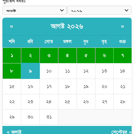
পুরাতন খবরঃ
নেতা
পাঁচ দেশি মাছে মিলল মাইক্রোপ্লাস্টিক, সবচেয়ে বেশি কই মাছে
আগষ্ট ২০২৬
«
»
বাংলাদেশী কর্মীদের আকামা নিয়ে বড় সুখবর দিলো সৌদি সরকার
ভারতের পূর্ব সীমান্তে এখন ‘আরেকটি পাকিস্তান’ গড়ে উঠেছে: সজীব
শনি
রবি
সোম
মঙ্গল
বুধ
বৃহ
শুক্র
ওয়াজেদ জয়
২
১
৩
৪
৫
৬
৭
৯
৮
১০
১১
১২
১৩
১৪
১৫
১৬
১৭
১৮
১৯
২০
২১
২২
২৩
২৪
২৫
২৬
২৭
২৮
২৯
৩০
৩১
« জুলাই
সেপ্টেম্বর »