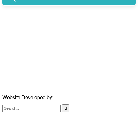
উপদেষ্টা সম্পাদক:
ইঞ্জিনিয়ার রাজীব হাসান
সম্পাদক:
মোঃ সোহরাব হোসেন (সুমন)
ঠিকানা:
গোল্ডেন টাওয়ার, আমতলী, কুমিল্লা সদর, কুমিল্লা-৩৫০০
মোবাইল:
+৮৮০১৭১৭৯৬০০৯৭
ইমেইল:
news@dailycomillanews.com
ঠিকানা:
১০৮ হোয়াইট চ্যাপেল রোড, লন্ডন ই১ ১ডিই
মোবাইল:
০৭৪১১৯৩৩২৬১
ইমেইল:
london@dailycomillanews.com
Website Developed by:
TechSmartBD.com