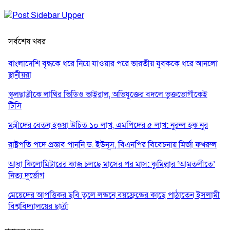
সর্বশেষ খবর
বাংলাদেশি বৃদ্ধকে ধরে নিয়ে যাওয়ার পরে ভারতীয় যুবককে ধরে আনলো
স্থানীয়রা
স্কুলছাত্রীকে লাথির ভিডিও ভাইরাল, অভিযুক্তের বদলে ভুক্তভোগীকেই
টিসি
মন্ত্রীদের বেতন হওয়া উচিত ১০ লাখ, এমপিদের ৫ লাখ: নুরুল হক নুর
রাষ্ট্রপতি পদে প্রস্তাব পাননি ড. ইউনূস, বিএনপির বিবেচনায় মির্জা ফখরুল
আধা কিলোমিটারের কাজ চলছে মাসের পর মাস: কুমিল্লার ‘আমতলীতে’
নিত্য দুর্ভোগ
মেয়েদের আপত্তিকর ছবি তুলে লন্ডনে বয়ফ্রেন্ডের কাছে পাঠাতেন ইসলামী
বিশ্ববিদ্যালয়ের ছাত্রী
পুলিশকে পিটিয়ে রক্তাক্ত করেছি এ দৃশ্য কি আপনারা দেখেননি: এনসিপি