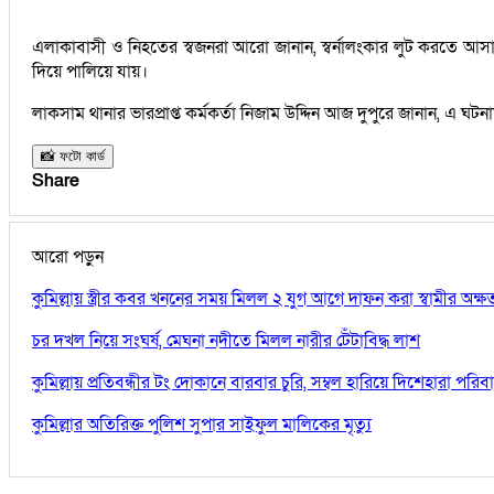
এলাকাবাসী ও নিহতের স্বজনরা আরো জানান, স্বর্নালংকার লুট করতে আসা
দিয়ে পালিয়ে যায়।
লাকসাম থানার ভারপ্রাপ্ত কর্মকর্তা নিজাম উদ্দিন আজ দুপুরে জানান, এ 
📸 ফটো কার্ড
Share
আরো পড়ুন
কুমিল্লায় স্ত্রীর কবর খননের সময় মিলল ২ যুগ আগে দাফন করা স্বামীর অক্
চর দখল নিয়ে সংঘর্ষ, মেঘনা নদীতে মিলল নারীর টেঁটাবিদ্ধ লাশ
কুমিল্লায় প্রতিবন্ধীর টং দোকানে বারবার চুরি, সম্বল হারিয়ে দিশেহারা পরিব
কুমিল্লার অতিরিক্ত পুলিশ সুপার সাইফুল মালিকের মৃত্যু