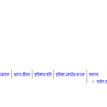
ম্ভাবনা
প্রবাস জীবন
কুমিল্লার কৃষি
কুমিল্লা ভোটের হাওয়া
অন্যান্য
আইন 
মতামত
কুমিল্ল
বিখ্যাত ব
কুমিল্ল