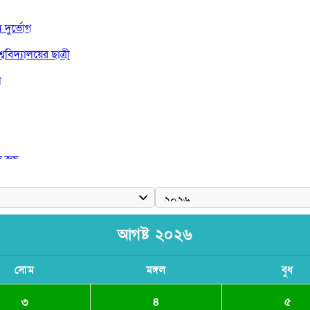
দুর্ভোগ
বিদ্যালয়ের ছাত্রী
া
দ জয়
আগষ্ট ২০২৬
সোম
মঙ্গল
বুধ
৩
৪
৫