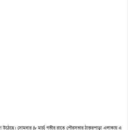
িযোগ উঠেছে। সোমবার (৮ মার্চ) গভীর রাতে পৌরসভার ঠাকুরপাড়া এলাকায় এ