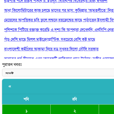
রাষ্ট্রপতি পদে প্রস্তাব পাননি ড. ইউনূস, বিএনপির বিবেচনায় মির্জা ফখরুল
আধা কিলোমিটারের কাজ চলছে মাসের পর মাস: কুমিল্লার ‘আমতলীতে’ নিত্য 
মেয়েদের আপত্তিকর ছবি তুলে লন্ডনে বয়ফ্রেন্ডের কাছে পাঠাতেন ইসলামী বিশ্ব
পুলিশকে পিটিয়ে রক্তাক্ত করেছি এ দৃশ্য কি আপনারা দেখেননি: এনসিপি নেত
পাঁচ দেশি মাছে মিলল মাইক্রোপ্লাস্টিক, সবচেয়ে বেশি কই মাছে
বাংলাদেশী কর্মীদের আকামা নিয়ে বড় সুখবর দিলো সৌদি সরকার
ভারতের পূর্ব সীমান্তে এখন ‘আরেকটি পাকিস্তান’ গড়ে উঠেছে: সজীব ওয়াজে
পুরাতন খবরঃ
সাকিব আল হাসানের বাড়িতে আগুন, পেট্রলবোমা বিস্ফোরণ
«
শনি
রবি
১
২