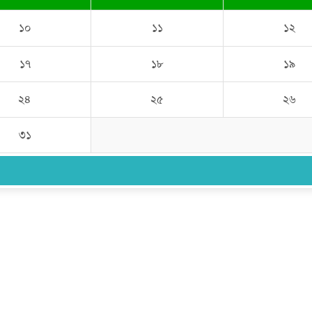
১০
১১
১২
১৭
১৮
১৯
২৪
২৫
২৬
৩১
উপদেষ্টা সম্পাদক:
ইঞ্জিনিয়ার রাজীব হাসান
সম্পাদক:
মোঃ সোহরাব হোসেন (সুমন)
ঠিকানা:
গোল্ডেন টাওয়ার, আমতলী, কুমিল্লা সদর, কুমিল্লা-৩৫০০
মোবাইল:
+৮৮০১৭১৭৯৬০০৯৭
ইমেইল:
news@dailycomillanews.com