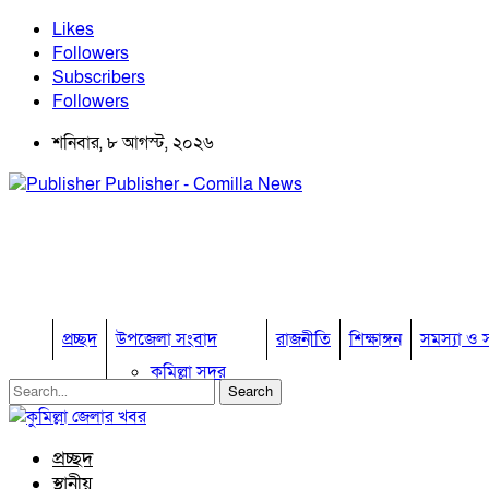
Likes
Followers
Subscribers
Followers
শনিবার, ৮ আগস্ট, ২০২৬
Publisher - Comilla News
প্রচ্ছদ
উপজেলা সংবাদ
রাজনীতি
শিক্ষাঙ্গন
সমস্যা ও স
কুমিল্লা সদর
কুমিল্লা সদর দক্ষিণ
বুড়িচং
ব্রাহ্মণপাড়া
প্রচ্ছদ
লাকসাম
স্থানীয়