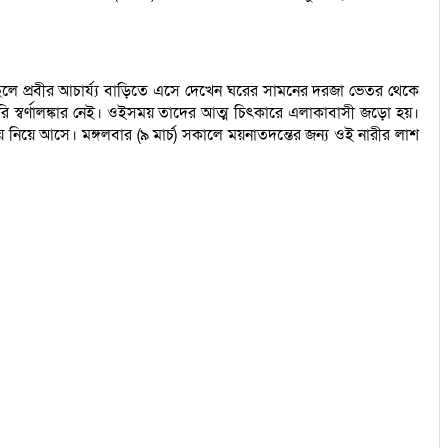
ও ছেলে প্রবীর আচার্য্য বাড়িতে এসে দেখেন ঘরের সামনের দরজা ভেতর থেকে
 স্বর্ণালঙ্কার নেই। ওইসময় তাদের আত্ম চিৎকারে এলাকাবাসী জড়ো হয়।
নিয়ে আসে। মঙ্গলবার (৯ মার্চ) সকালে ময়নাতদন্তের জন্য ওই নারীর লাশ