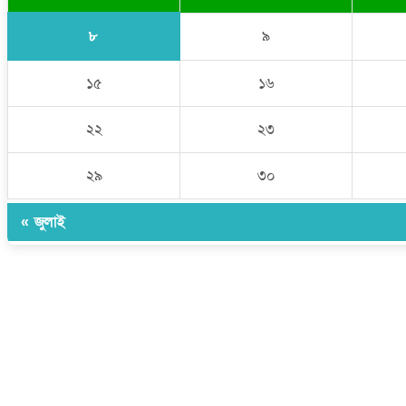
৮
৯
১৫
১৬
২২
২৩
২৯
৩০
« জুলাই