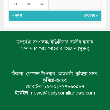
২৯
৩০
৩১
« জুলাই
সেপ্টেম্বর »
উপদেষ্টা সম্পাদক:
ইঞ্জিনিয়ার রাজীব হাসান
সম্পাদক:
মোঃ সোহরাব হোসেন (সুমন)
ঠিকানা:
গোল্ডেন টাওয়ার, আমতলী, কুমিল্লা সদর,
কুমিল্লা-৩৫০০
মোবাইল:
+৮৮০১৭১৭৯৬০০৯৭
ইমেইল:
news@dailycomillanews.com