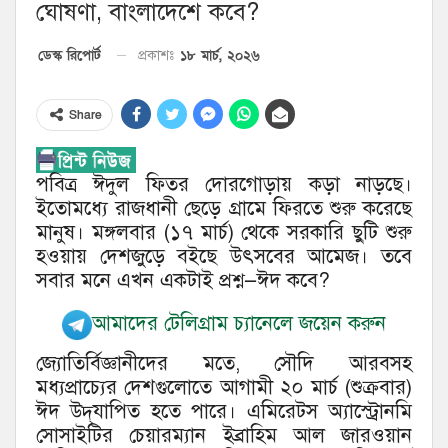
ঘোষণা, বাংলাদেশে কবে?
১৮ মার্চ, ২০২৬
ডেস্ক রিপোর্ট
প্রকাশঃ
Share
পবিত্র ঈদুল ফিতর দোরগোড়ায় কড়া নাড়ছে।
ইতোমধ্যে রাজধানী ছেড়ে গ্রামে ফিরতে শুরু করেছে
মানুষ। মঙ্গলবার (১৭ মার্চ) থেকে সরকারি ছুটি শুরু
হওয়ায় দেশজুড়ে বইছে উৎসবের আমেজ। তবে
সবার মনে এখন একটাই প্রশ্ন—ঈদ কবে?
আমাদের টেলিগ্রাম চ্যানেলে জয়েন করুন
জ্যোতির্বিজ্ঞানীদের মতে, সৌদি আরবসহ
মধ্যপ্রাচ্যের দেশগুলোতে আগামী ২০ মার্চ (শুক্রবার)
ঈদ উদ্‌যাপিত হতে পারে। এমিরেটস অ্যাস্ট্রোনমি
সোসাইটির চেয়ারম্যান ইব্রাহিম আল জারওয়ান