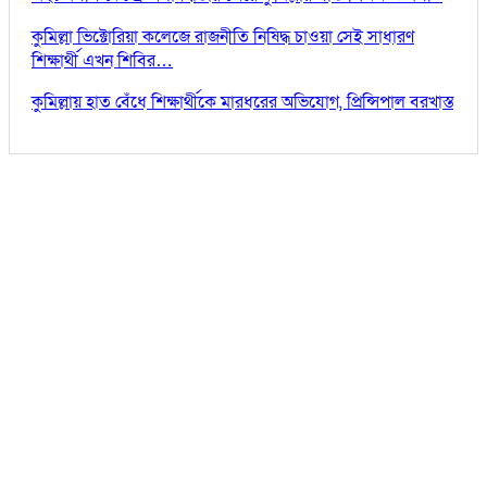
কুমিল্লা ভিক্টোরিয়া কলেজে রাজনীতি নিষিদ্ধ চাওয়া সেই সাধারণ
শিক্ষার্থী এখন শিবির…
কুমিল্লায় হাত বেঁধে শিক্ষার্থীকে মারধরের অভিযোগ, প্রিন্সিপাল বরখাস্ত