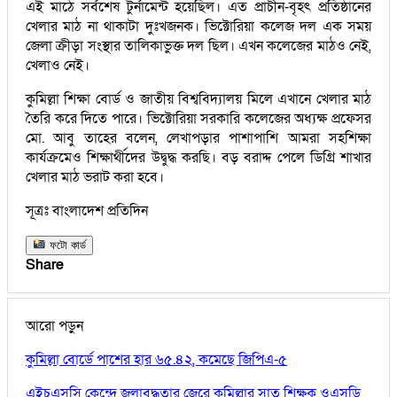
এই মাঠে সর্বশেষ টুর্নামেন্ট হয়েছিল। এত প্রাচীন-বৃহৎ প্রতিষ্ঠানের
খেলার মাঠ না থাকাটা দুঃখজনক। ভিক্টোরিয়া কলেজ দল এক সময়
জেলা ক্রীড়া সংস্থার তালিকাভুক্ত দল ছিল। এখন কলেজের মাঠও নেই,
খেলাও নেই।
কুমিল্লা শিক্ষা বোর্ড ও জাতীয় বিশ্ববিদ্যালয় মিলে এখানে খেলার মাঠ
তৈরি করে দিতে পারে। ভিক্টোরিয়া সরকারি কলেজের অধ্যক্ষ প্রফেসর
মো. আবু তাহের বলেন, লেখাপড়ার পাশাপাশি আমরা সহশিক্ষা
কার্যক্রমেও শিক্ষার্থীদের উদ্বুদ্ধ করছি। বড় বরাদ্দ পেলে ডিগ্রি শাখার
খেলার মাঠ ভরাট করা হবে।
সূত্রঃ বাংলাদেশ প্রতিদিন
ফটো কার্ড
Share
আরো পড়ুন
কুমিল্লা বোর্ডে পাশের হার ৬৫.৪২, কমেছে জিপিএ-৫
এইচএসসি কেন্দ্রে জলাবদ্ধতার জেরে কুমিল্লার সাত শিক্ষক ওএসডি