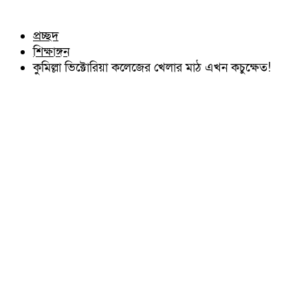
চৌদ্দগ্রাম
অন্যান্য
নাঙ্গলকোট
আইন আদালত
প্রচ্ছদ
মনোহরগঞ্জ
মতামত
শিক্ষাঙ্গন
বরুড়া
কুমিল্লার ঐতিহ্য
লালমাই
কুমিল্লা ভিক্টোরিয়া কলেজের খেলার মাঠ এখন কচুক্ষেত!
বিখ্যাত ব্যাক্তিত্ব
দাউদকান্দি
কুমিল্লা বিভাগ চাই
চান্দিনা
কুমিল্লা ভিক্টোরিয়ানস্
মুরাদনগর
দেবিদ্বার
হোমনা
তিতাস
মেঘনা