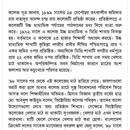
কলেজ সূত্র জানায়, ১৮৯৯ সালের ২৪ সেপ্টেম্বর তৎকালীন জমিদার
রায় বাহাদুর আনন্দ চন্দ্র রায় কলেজটি প্রতিষ্ঠা করেন। প্রতিষ্ঠালগ্নে এ
কলেজটি উচ্চ মাধ্যমিক পর্যায়ের পাঠদানের মধ্য দিয়ে যাত্রা শুরু
করে। ১৯৬২ সালে এ কলেজ উচ্চ মাধ্যমিক ও ডিগ্রি শাখায় বিভক্ত
হয়। বর্তমানে এ কলেজে ২৩ হাজার শিক্ষার্থী অধ্যয়ন করছে। উচ্চ
মাধ্যমিক শাখাটি কুমিল্লা নগরীর রানীর দীঘির পশ্চিমপাড়ে প্রায় ৭
একর জমির ওপর প্রতিষ্ঠিত। অন্যদিকে ডিগ্রি শাখাটি নগরীর ধর্মপুরে
প্রায় ২২ একর জমির ওপর প্রতিষ্ঠিত। ডিগ্রি শাখায় এক সময় খেলার
মাঠ থাকলেও অপরিকল্পিত ভবন নির্মাণের কারণে মাঠের অংশ
জলাশয় আর কচুখেতে পরিণত হয়েছে।
’৯৮ সালের পর থেকে এই কলেজের মাঠ হারিয়ে গেছে। জায়গাগুলো
ভরাট করা হলে আবার কলেজ মাঠে সুস্থ বিনোদনের পরিবেশ ফিরে
আসত বলে শিক্ষার্থীদের অভিমত। হিসাব বিজ্ঞান তৃতীয় বর্ষের ছাত্র
মো. আবদুল কাইয়ুম বলেন, ভিক্টোরিয়া কলেজ পথিকৃৎ। তাদের ভালো
উদ্যোগগুলো দেখে অন্য প্রতিষ্ঠান শিখবে। সেক্ষেত্রে ভিক্টোরিয়া
কলেজের খেলার মাঠ না থাকাটা দুঃখজনক। খেলার মাঠ এখন মশার
কারখানা। মাটি ফেলে সেখানে খেলার মাঠ করা হোক। বাংলাদেশ
ক্রিকেট দলের সাবেক ম্যানেজার বদরুল হুদা জেনু বলেন, ’৯৮ সালে