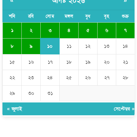
আগষ্ট ২০২৬
«
»
নিত্য দুর্ভোগ
শনি
রবি
সোম
মঙ্গল
বুধ
বৃহ
শুক্র
৩
১
২
৪
৫
৬
৭
১০
৮
৯
১১
১২
১৩
১৪
১৫
১৬
১৭
১৮
১৯
২০
২১
২২
২৩
২৪
২৫
২৬
২৭
২৮
২৯
৩০
৩১
« জুলাই
সেপ্টেম্বর »
উপদেষ্টা সম্পাদক:
ইঞ্জিনিয়ার রাজীব হাসান
সম্পাদক:
মোঃ সোহরাব হোসেন (সুমন)