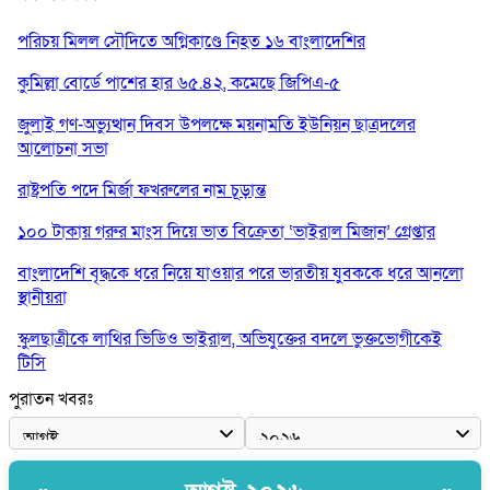
পরিচয় মিলল সৌদিতে অগ্নিকাণ্ডে নিহত ১৬ বাংলাদেশির
কুমিল্লা বোর্ডে পাশের হার ৬৫.৪২, কমেছে জিপিএ-৫
জুলাই গণ-অভ্যুত্থান দিবস উপলক্ষে ময়নামতি ইউনিয়ন ছাত্রদলের
আলোচনা সভা
রাষ্ট্রপতি পদে মির্জা ফখরুলের নাম চূড়ান্ত
১০০ টাকায় গরুর মাংস দিয়ে ভাত বিক্রেতা ‘ভাইরাল মিজান’ গ্রেপ্তার
বাংলাদেশি বৃদ্ধকে ধরে নিয়ে যাওয়ার পরে ভারতীয় যুবককে ধরে আনলো
স্থানীয়রা
স্কুলছাত্রীকে লাথির ভিডিও ভাইরাল, অভিযুক্তের বদলে ভুক্তভোগীকেই
টিসি
পুরাতন খবরঃ
মন্ত্রীদের বেতন হওয়া উচিত ১০ লাখ, এমপিদের ৫ লাখ: নুরুল হক নুর
রাষ্ট্রপতি পদে প্রস্তাব পাননি ড. ইউনূস, বিএনপির বিবেচনায় মির্জা ফখরুল
আধা কিলোমিটারের কাজ চলছে মাসের পর মাস: কুমিল্লার ‘আমতলীতে’