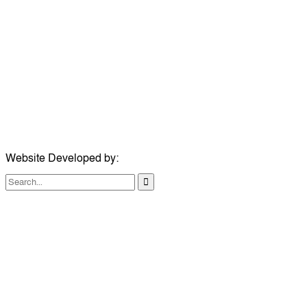
ঠিকানা:
গোল্ডেন টাওয়ার, আমতলী, কুমিল্লা সদর, কুমিল্লা-৩৫০০
মোবাইল:
+৮৮০১৭১৭৯৬০০৯৭
ইমেইল:
news@dailycomillanews.com
ঠিকানা:
১০৮ হোয়াইট চ্যাপেল রোড, লন্ডন ই১ ১ডিই
মোবাইল:
০৭৪১১৯৩৩২৬১
ইমেইল:
london@dailycomillanews.com
Website Developed by:
TechSmartBD.com