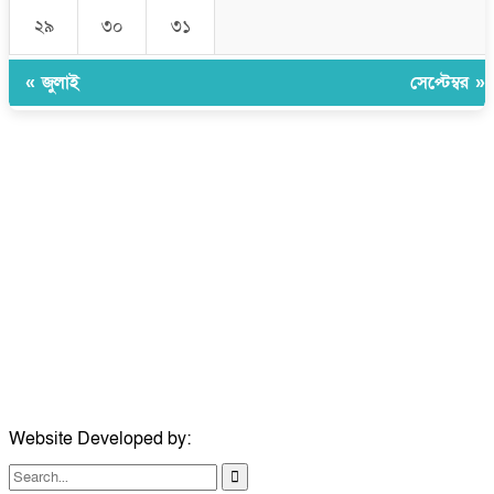
২৯
৩০
৩১
« জুলাই
সেপ্টেম্বর »
উপদেষ্টা সম্পাদক:
ইঞ্জিনিয়ার রাজীব হাসান
সম্পাদক:
মোঃ সোহরাব হোসেন (সুমন)
ঠিকানা:
গোল্ডেন টাওয়ার, আমতলী, কুমিল্লা সদর, কুমিল্লা-৩৫০০
মোবাইল:
+৮৮০১৭১৭৯৬০০৯৭
ইমেইল:
news@dailycomillanews.com
ঠিকানা:
১০৮ হোয়াইট চ্যাপেল রোড, লন্ডন ই১ ১ডিই
মোবাইল:
০৭৪১১৯৩৩২৬১
ইমেইল:
london@dailycomillanews.com
Website Developed by:
TechSmartBD.com