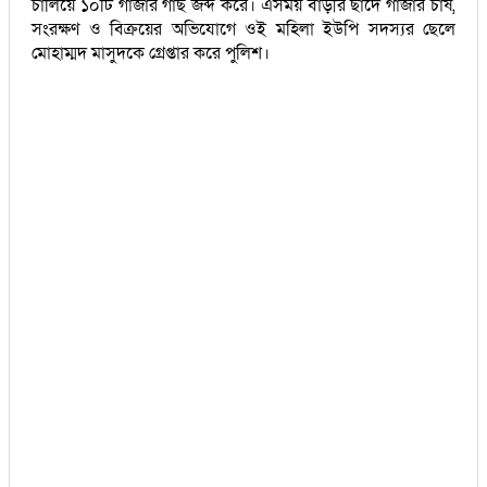
চালিয়ে ১০টি গাঁজার গাছ জব্দ করে। এসময় বাড়ীর ছাদে গাঁজার চাষ,
সংরক্ষণ ও বিক্রয়ের অভিযোগে ওই মহিলা ইউপি সদস্যর ছেলে
মোহাম্মদ মাসুদকে গ্রেপ্তার করে পুলিশ।