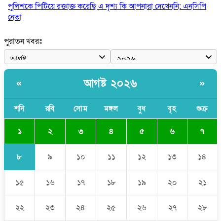
পুলিশকে পিটিয়ে রক্তাক্ত করেছি এ দৃশ্য কি আপনারা দেখেননি: এনসিপি
নেতা
পাঁচ দেশি মাছে মিলল মাইক্রোপ্লাস্টিক, সবচেয়ে বেশি কই মাছে
পুরাতন খবরঃ
বাংলাদেশী কর্মীদের আকামা নিয়ে বড় সুখবর দিলো সৌদি সরকার
ভারতের পূর্ব সীমান্তে এখন ‘আরেকটি পাকিস্তান’ গড়ে উঠেছে: সজীব
আগষ্ট ২০২৬
«
»
ওয়াজেদ জয়
সাকিব আল হাসানের বাড়িতে আগুন, পেট্রলবোমা বিস্ফোরণ
শনি
রবি
সোম
মঙ্গল
বুধ
বৃহ
শুক্র
১
২
৩
৪
৫
৬
৭
৮
৯
১০
১১
১২
১৩
১৪
১৫
১৬
১৭
১৮
১৯
২০
২১
২২
২৩
২৪
২৫
২৬
২৭
২৮